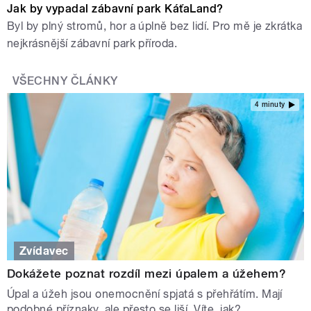
Jak by vypadal zábavní park KáťaLand?
Byl by plný stromů, hor a úplně bez lidí. Pro mě je zkrátka
nejkrásnější zábavní park příroda.
VŠECHNY ČLÁNKY
4 minuty
Zvídavec
Dokážete poznat rozdíl mezi úpalem a úžehem?
Úpal a úžeh jsou onemocnění spjatá s přehřátím. Mají
podobné příznaky, ale přesto se liší. Víte, jak?