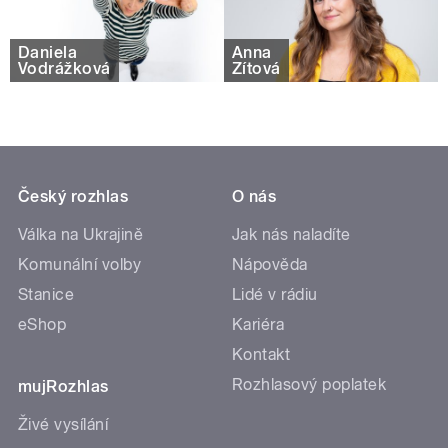
Daniela
Anna
Vodrážková
Zítová
Český rozhlas
O nás
Válka na Ukrajině
Jak nás naladíte
Komunální volby
Nápověda
Stanice
Lidé v rádiu
eShop
Kariéra
Kontakt
Rozhlasový poplatek
mujRozhlas
Živé vysílání