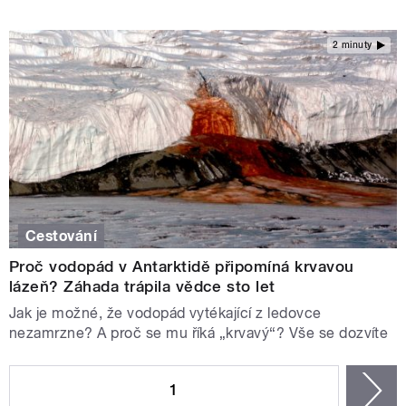
2 minuty
Cestování
Proč vodopád v Antarktidě připomíná krvavou
lázeň? Záhada trápila vědce sto let
Jak je možné, že vodopád vytékající z ledovce
nezamrzne? A proč se mu říká „krvavý“? Vše se dozvíte
STRÁNKY
1
n