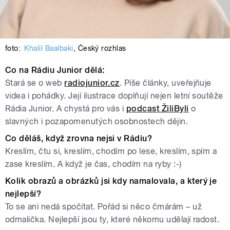
foto:
Khalil Baalbaki
,
Český rozhlas
Co na Rádiu Junior dělá:
Stará se o web
radiojunior.cz
. Píše články, uveřejňuje
videa i pohádky. Její ilustrace doplňují nejen letní soutěže
Rádia Junior. A chystá pro vás i
podcast ŽiliByli
o
slavných i pozapomenutých osobnostech dějin.
Co děláš, když zrovna nejsi v Rádiu?
Kreslím, čtu si, kreslím, chodím po lese, kreslím, spím a
zase kreslím. A když je čas, chodím na ryby :-)
Kolik obrazů a obrázků jsi kdy namalovala, a který je
nejlepší?
To se ani nedá spočítat. Pořád si něco čmárám – už
odmalička. Nejlepší jsou ty, které někomu udělají radost.