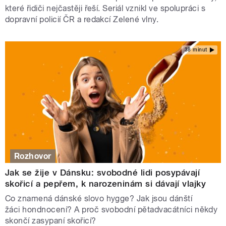
které řidiči nejčastěji řeší. Seriál vznikl ve spolupráci s
dopravní policií ČR a redakcí Zelené vlny.
38 minut
Rozhovor
Jak se žije v Dánsku: svobodné lidi posypávají
skořicí a pepřem, k narozeninám si dávají vlajky
Co znamená dánské slovo hygge? Jak jsou dánští
žáci hondnocení? A proč svobodní pětadvacátníci někdy
skončí zasypaní skořicí?