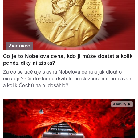
Zvídavec
Co je to Nobelova cena, kdo ji může dostat a kolik
peněz díky ní získá?
Za co se uděluje slavná Nobelova cena a jak dlouho
existuje? Co dostanou držitelé při slavnostním předávání
a kolik Čechů na ni dosáhlo?
3 minuty