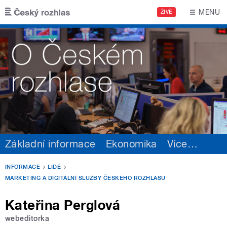
Přejít k hlavnímu obsahu
MENU
ŽIVĚ
Základní informace
Ekonomika
Více
…
INFORMACE
LIDÉ
MARKETING A DIGITÁLNÍ SLUŽBY ČESKÉHO ROZHLASU
Kateřina Perglová
webeditorka