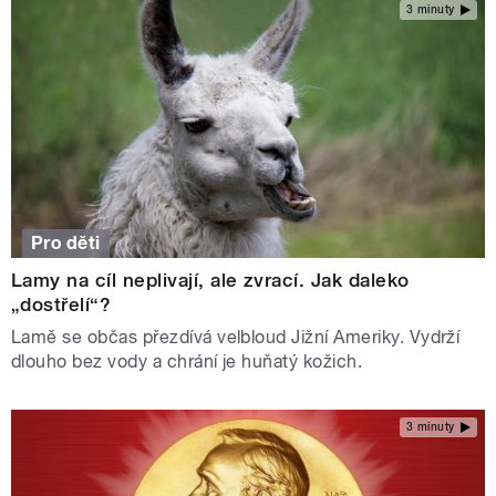
3 minuty
Pro děti
Lamy na cíl neplivají, ale zvrací. Jak daleko
„dostřelí“?
Lamě se občas přezdívá velbloud Jižní Ameriky. Vydrží
dlouho bez vody a chrání je huňatý kožich.
3 minuty