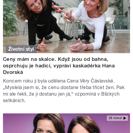
Životní styl
Ceny mám na skalce. Když jsou od bahna,
osprchuju je hadicí, vypráví kaskadérka Hana
Dvorská
Koncem roku jí byla udělena Cena Věry Čáslavské.
„Myslela jsem si, že cenu dostane třeba třicet žen. Pak
mi ale řekli, že ji dostanu jen já,“ vzpomíná v Blízkých
setkáních.
28 minut