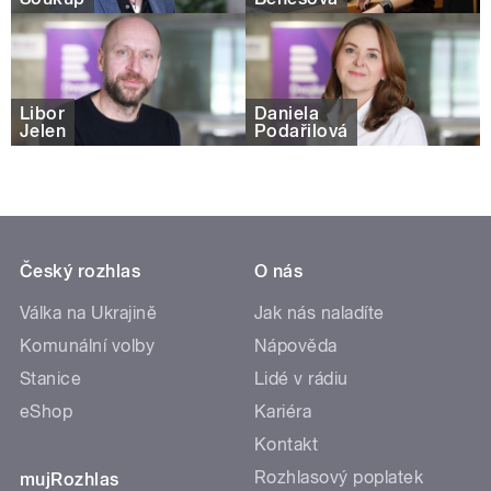
Libor
Daniela
Jelen
Podařilová
Český rozhlas
O nás
Válka na Ukrajině
Jak nás naladíte
Komunální volby
Nápověda
Stanice
Lidé v rádiu
eShop
Kariéra
Kontakt
Rozhlasový poplatek
mujRozhlas