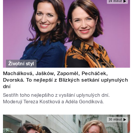
24 minut
Životní styl
Machálková, Jašków, Zapoměl, Pecháček,
Dvorská. To nejlepší z Blízkých setkání uplynulých
dní
Sestřih toho nejlepšího z vysílání uplynulých dní.
Moderují Tereza Kostková a Adéla Gondíková.
30 minut