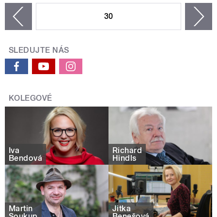
30
n
zí
SLEDUJTE NÁS
KOLEGOVÉ
Iva
Richard
Bendová
Hindls
Martin
Jitka
Soukup
Benešová