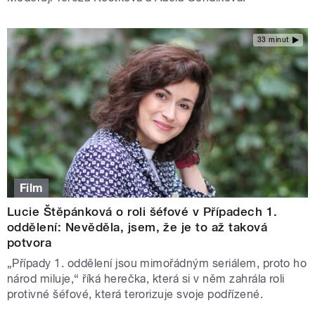
33 minut
Film
Lucie Štěpánková o roli šéfové v Případech 1.
oddělení: Nevěděla, jsem, že je to až taková
potvora
„Případy 1. oddělení jsou mimořádným seriálem, proto ho
národ miluje,“ říká herečka, která si v něm zahrála roli
protivné šéfové, která terorizuje svoje podřízené.
STRÁNKY