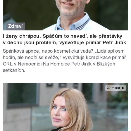
Zdraví
I ženy chrápou. Spáčům to nevadí, ale přestávky
v dechu jsou problém, vysvětluje primář Petr Jirák
Spánková apnoe, nebo kosmetická vada? „Lidé spí osm
hodin, ale necítí se svěže,“ vysvětluje komplikace primář
ORL v Nemocnici Na Homolce Petr Jirák v Blízkých
setkáních.
30 minut