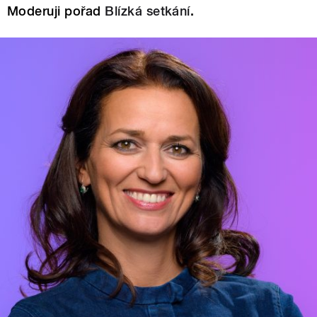
Moderuji pořad
Blízká setkání
.