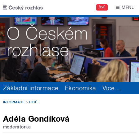
Přejít k hlavnímu obsahu
MENU
ŽIVĚ
Základní informace
Ekonomika
Více
…
INFORMACE
LIDÉ
Adéla Gondíková
moderátorka