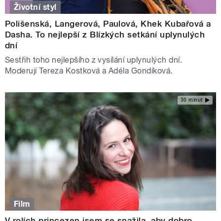
Životní styl
Polišenská, Langerová, Paulová, Khek Kubařová a
Dasha. To nejlepší z Blízkých setkání uplynulých
dní
Sestřih toho nejlepšího z vysílání uplynulých dní.
Moderují Tereza Kostková a Adéla Gondíková.
30 minut
Film
V rolích princezen jsem se snažila, aby dobro