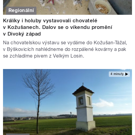
Regionální
Králíky i holuby vystavovali chovatelé
v Kožušanech. Dalov se o víkendu promění
v Divoký západ
Na chovatelskou výstavu se vydáme do Kožušan-Tážal,
v Býškovicích nahlédneme do rozpálené kovárny a pak
se zchladíme pivem z Velkým Losin.
4 minuty