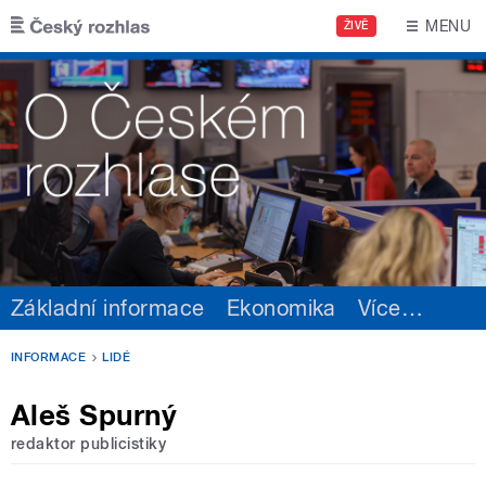
Přejít k hlavnímu obsahu
MENU
ŽIVĚ
Základní informace
Ekonomika
Více
…
INFORMACE
LIDÉ
Aleš Spurný
redaktor publicistiky