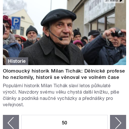
31 minut
Historie
Olomoucký historik Milan Tichák: Dělnické profese
ho nezlomily, historii se věnoval ve volném čase
Populární historik Milan Tichák slaví letos půlkulaté
výročí. Navzdory svému věku chystá další knížku, píše
články a podniká naučné vycházky a přednášky pro
veřejnost.
STRÁNKY
50
n
zí