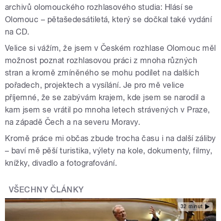
archivů olomouckého rozhlasového studia: Hlásí se
Olomouc – pětašedesátiletá, který se dočkal také vydání
na CD.
Velice si vážím, že jsem v Českém rozhlase Olomouc měl
možnost poznat rozhlasovou práci z mnoha různých
stran a kromě zmíněného se mohu podílet na dalších
pořadech, projektech a vysílání. Je pro mě velice
příjemné, že se zabývám krajem, kde jsem se narodil a
kam jsem se vrátil po mnoha letech strávených v Praze,
na západě Čech a na severu Moravy.
Kromě práce mi občas zbude trocha času i na další záliby
– baví mě pěší turistika, výlety na kole, dokumenty, filmy,
knížky, divadlo a fotografování.
VŠECHNY ČLÁNKY
32 minut