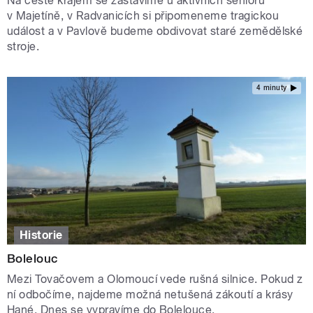
Na cestě krajem se zastavíme u aktivních seniorů
v Majetíně, v Radvanicích si připomeneme tragickou
událost a v Pavlově budeme obdivovat staré zemědělské
stroje.
4 minuty
Historie
Bolelouc
Mezi Tovačovem a Olomoucí vede rušná silnice. Pokud z
ní odbočíme, najdeme možná netušená zákoutí a krásy
Hané. Dnes se vypravíme do Bolelouce.