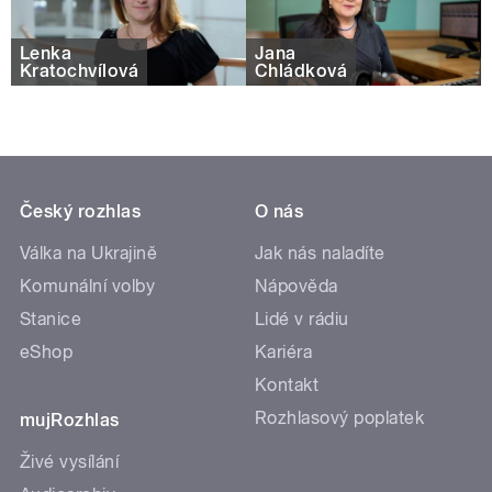
Lenka
Jana
Kratochvílová
Chládková
Český rozhlas
O nás
Válka na Ukrajině
Jak nás naladíte
Komunální volby
Nápověda
Stanice
Lidé v rádiu
eShop
Kariéra
Kontakt
Rozhlasový poplatek
mujRozhlas
Živé vysílání