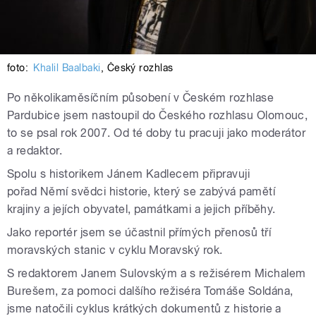
foto:
Khalil Baalbaki
,
Český rozhlas
Po několikaměsíčním působení v Českém rozhlase
Pardubice jsem nastoupil do Českého rozhlasu Olomouc,
to se psal rok 2007. Od té doby tu pracuji jako moderátor
a redaktor.
Spolu s historikem Jánem Kadlecem připravuji
pořad Němí svědci historie, který se zabývá pamětí
krajiny a jejích obyvatel, památkami a jejich příběhy.
Jako reportér jsem se účastnil přímých přenosů tří
moravských stanic v cyklu Moravský rok.
S redaktorem Janem Sulovským a s režisérem Michalem
Burešem, za pomoci dalšího režiséra Tomáše Soldána,
jsme natočili cyklus krátkých dokumentů z historie a