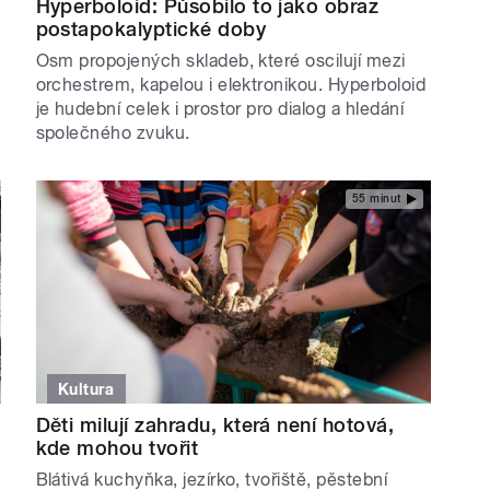
Hyperboloid: Působilo to jako obraz
postapokalyptické doby
Osm propojených skladeb, které oscilují mezi
orchestrem, kapelou i elektronikou. Hyperboloid
je hudební celek i prostor pro dialog a hledání
společného zvuku.
55 minut
Kultura
Děti milují zahradu, která není hotová,
kde mohou tvořit
Blátivá kuchyňka, jezírko, tvořiště, pěstební