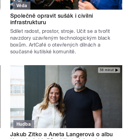
Věda
Společně opravit sušák i civilní
infrastrukturu
Sdílet radost, prostor, stroje. Učit se a tvořit
navzdory uzavřeným technologickým black
boxům. ArtCafé o otevřených dílnách a
současné kutilské komunitě.
58 minut
Hudba
Jakub Zitko a Aneta Langerová o albu