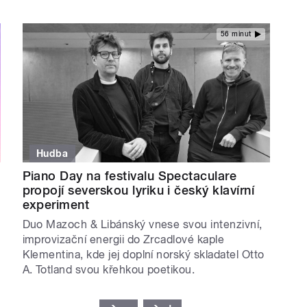
56 minut
Hudba
Piano Day na festivalu Spectaculare
propojí severskou lyriku i český klavírní
experiment
Duo Mazoch & Libánský vnese svou intenzivní,
improvizační energii do Zrcadlové kaple
Klementina, kde jej doplní norský skladatel Otto
A. Totland svou křehkou poetikou.