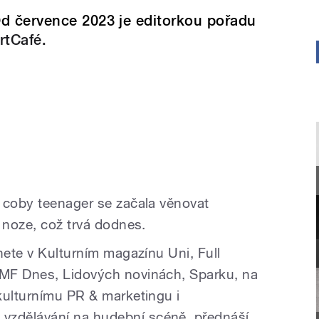
d července 2023 je editorkou pořadu
rtCafé.
 coby teenager se začala věnovat
 noze, což trvá dodnes.
nete v Kulturním magazínu Uni, Full
MF Dnes, Lidových novinách, Sparku, na
kulturnímu PR & marketingu i
zdělávání na hudební scéně, přednáší