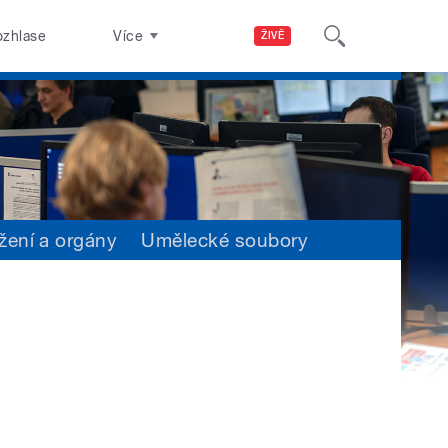
ozhlase
Více
ŽIVĚ
žení a orgány
Umělecké soubory