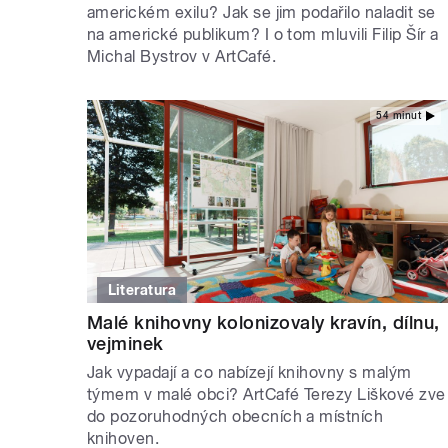
americkém exilu? Jak se jim podařilo naladit se
na americké publikum? I o tom mluvili Filip Šír a
Michal Bystrov v ArtCafé.
54 minut
Literatura
Malé knihovny kolonizovaly kravín, dílnu,
vejminek
Jak vypadají a co nabízejí knihovny s malým
týmem v malé obci? ArtCafé Terezy Liškové zve
do pozoruhodných obecních a místních
knihoven.