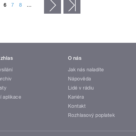
6
7
8
…
následující ›
poslední »
zhlas
O nás
ysílání
Jak nás naladíte
rchiv
Nápověda
sty
Lidé v rádiu
í aplikace
Kariéra
Kontakt
Rozhlasový poplatek