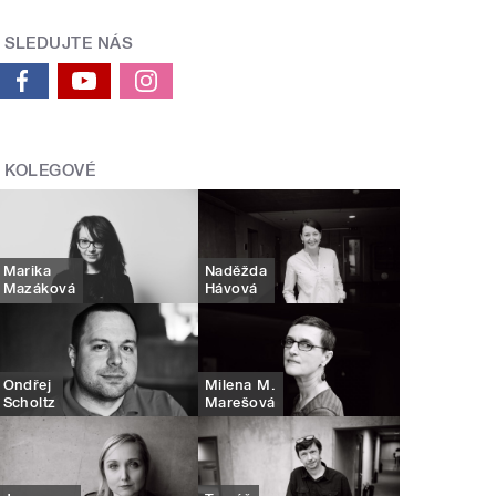
SLEDUJTE NÁS
KOLEGOVÉ
Marika
Naděžda
Mazáková
Hávová
Ondřej
Milena M.
Scholtz
Marešová