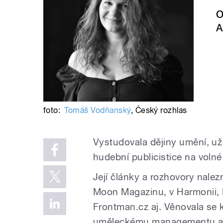
O
A
foto:
Tomáš Vodňanský
,
Český rozhlas
Vystudovala dějiny umění, už
hudební publicistice na volné
Její články a rozhovory nalez
Moon Magazinu, v Harmonii, 
Frontman.cz aj. Věnovala se 
uměleckému managementu a v