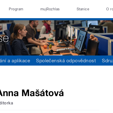
Program
mujRozhlas
Stanice
O r
ání a aplikace
Společenská odpovědnost
Sdru
Anna Mašátová
ditorka