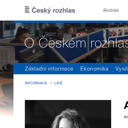
Přejít k hlavnímu obsahu
iRozhlas
Základní informace
Ekonomika
Vysíl
INFORMACE
LIDÉ
e