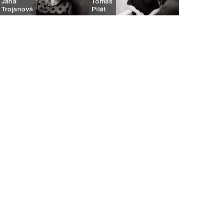
Jana
Tomáš
Trojanová
Pilát