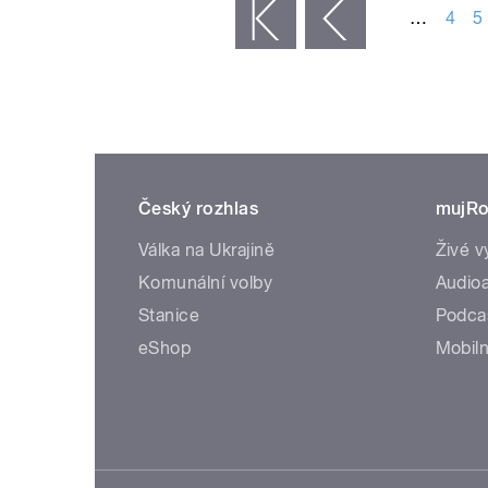
…
4
5
« první
‹ předchozí
Český rozhlas
mujRo
Válka na Ukrajině
Živé v
Komunální volby
Audioa
Stanice
Podca
eShop
Mobiln