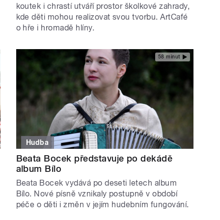
koutek i chrastí utváří prostor školkové zahrady,
kde děti mohou realizovat svou tvorbu. ArtCafé
o hře i hromadě hlíny.
58 minut
Hudba
Beata Bocek představuje po dekádě
album Bílo
Beata Bocek vydává po deseti letech album
Bílo. Nové písně vznikaly postupně v období
péče o děti i změn v jejím hudebním fungování.