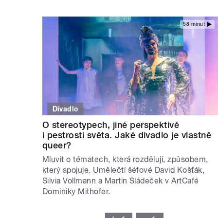
58 minut
Divadlo
O stereotypech, jiné perspektivě
i pestrosti světa. Jaké divadlo je vlastně
queer?
Mluvit o tématech, která rozdělují, způsobem,
který spojuje. Umělečtí šéfové David Košťák,
Silvia Vollmann a Martin Sládeček v ArtCafé
Dominiky Mithofer.
STRÁNKY