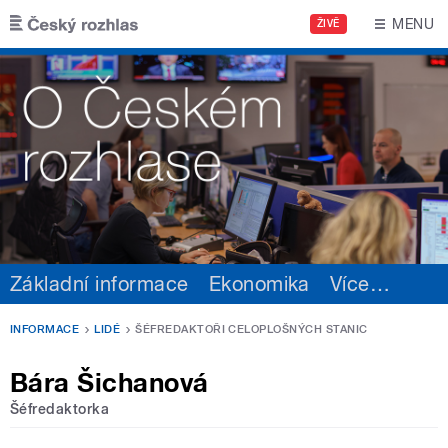
Přejít k hlavnímu obsahu
MENU
ŽIVĚ
Základní informace
Ekonomika
Více
…
INFORMACE
LIDÉ
ŠÉFREDAKTOŘI CELOPLOŠNÝCH STANIC
Bára Šichanová
Šéfredaktorka