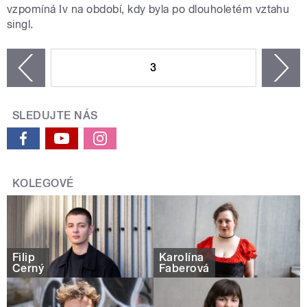
vzpomíná Iv na období, kdy byla po dlouholetém vztahu
singl.
STRÁNKY
3
n
zí
SLEDUJTE NÁS
KOLEGOVÉ
Filip
Karolína
Černý
Faberová