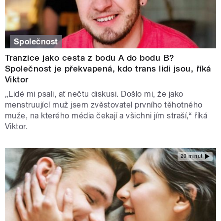
Společnost
Tranzice jako cesta z bodu A do bodu B?
Společnost je překvapená, kdo trans lidi jsou, říká
Viktor
„Lidé mi psali, ať nečtu diskusi. Došlo mi, že jako
menstruující muž jsem zvěstovatel prvního těhotného
muže, na kterého média čekají a všichni jím straší,“ říká
Viktor.
20 minut