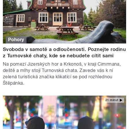
Pohory
Svoboda v samotě a odloučenosti. Poznejte rodinu
z Turnovské chaty, kde se nebudete cítit sami
Na pomezí Jizerských hor a Krkonoš, v kraji Cimrmana,
deště a mlhy stojí Turnovská chata. Zavede vás k ní
zelená turistická značka klikatící se pod rozhlednou
Štěpánka.
21 minut