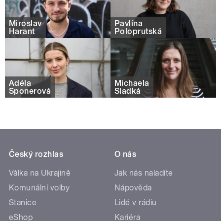
Miroslav
Pavlína
Harant
Poloprutská
Adéla
Michaela
Šponerová
Sladká
Český rozhlas
O nás
Válka na Ukrajině
Jak nás naladíte
Komunální volby
Nápověda
Stanice
Lidé v rádiu
eShop
Kariéra