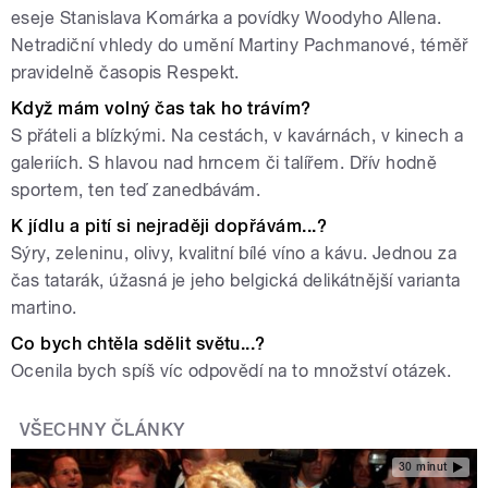
eseje Stanislava Komárka a povídky Woodyho Allena.
Netradiční vhledy do umění Martiny Pachmanové, téměř
pravidelně časopis Respekt.
Když mám volný čas tak ho trávím?
S přáteli a blízkými. Na cestách, v kavárnách, v kinech a
galeriích. S hlavou nad hrncem či talířem. Dřív hodně
sportem, ten teď zanedbávám.
K jídlu a pití si nejraději dopřávám...?
Sýry, zeleninu, olivy, kvalitní bílé víno a kávu. Jednou za
čas tatarák, úžasná je jeho belgická delikátnější varianta
martino.
Co bych chtěla sdělit světu...?
Ocenila bych spíš víc odpovědí na to množství otázek.
VŠECHNY ČLÁNKY
30 minut