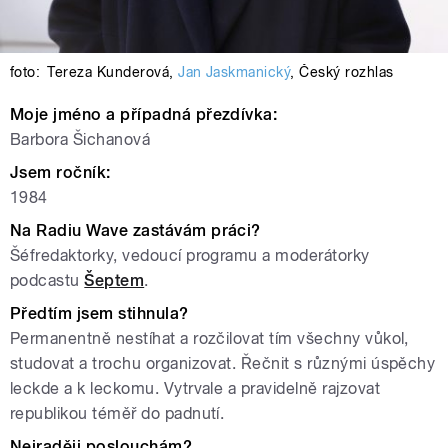
foto:
Tereza Kunderová
,
Jan Jaskmanický
,
Český rozhlas
Moje jméno a případná přezdívka:
Barbora Šichanová
Jsem ročník:
1984
Na Radiu Wave zastávám práci?
Šéfredaktorky, vedoucí programu a moderátorky
podcastu
Šeptem
.
Předtím jsem stihnula?
Permanentně nestíhat a rozčilovat tím všechny vůkol,
studovat a trochu organizovat. Řečnit s různými úspěchy
leckde a k leckomu. Vytrvale a pravidelně rajzovat
republikou téměř do padnutí.
Nejraději poslouchám?