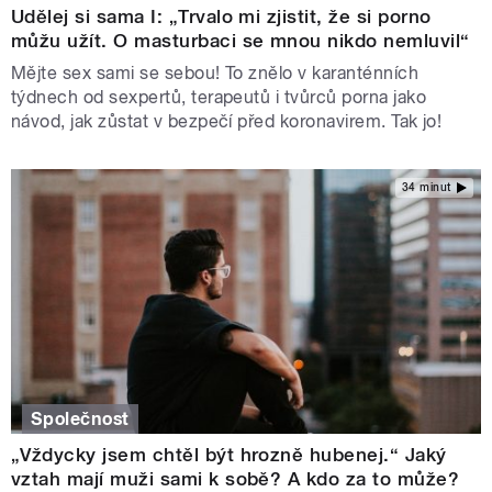
Udělej si sama I: „Trvalo mi zjistit, že si porno
můžu užít. O masturbaci se mnou nikdo nemluvil“
Mějte sex sami se sebou! To znělo v karanténních
týdnech od sexpertů, terapeutů i tvůrců porna jako
návod, jak zůstat v bezpečí před koronavirem. Tak jo!
34 minut
Společnost
„Vždycky jsem chtěl být hrozně hubenej.“ Jaký
vztah mají muži sami k sobě? A kdo za to může?