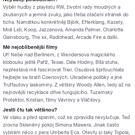
Výběr hudby z playlistu RW, životní rady moudrých a
zkušených a jemné zvuky, jako třeba otáčení stránek do
ticha. Namátkou konkrétněji Björk, Efterklang, Kazety,
Midi Lidi, Koop, Jazzanova, Amanda Palmer, Charlotte
Gainsbourg, The xx, Radiohead, Arcade Fire a další.
Mé nejoblíbenější filmy
Uf! Nebe nad Berlínem, z Wendersova magického
klobouku ještě Paříž, Texas. Dále Hodiny, Bílá stuha,
nepřestává mě fascinovat Trier. Osudová šprťouchlata
hejbejte se bratří Coenových. Ukradené polibky a jiné
Truffautovy laskominy. Z většiny Woody Allen, tedy až na
nejnovější recyklace dříve fungujícího. Tuzemský
Protektor, Kristian, filmy Vávrovy a Vláčilovy.
Jestli čtu tak většinou?
Ve vlaku a před spaním, což se zpravidla nevylučuje. Teď
zrovna Skleněný pokoj Simona Mawera. Jinak často
vybírám něco z pera Umberta Eca. Otevřu si taky Topola,