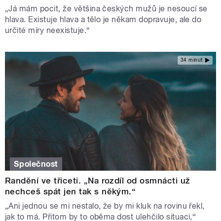
„Já mám pocit, že většina českých mužů je nesoucí se
hlava. Existuje hlava a tělo je někam dopravuje, ale do
určité míry neexistuje.“
34 minut
Společnost
Randění ve třiceti. „Na rozdíl od osmnácti už
nechceš spát jen tak s někým.“
„Ani jednou se mi nestalo, že by mi kluk na rovinu řekl,
jak to má. Přitom by to oběma dost ulehčilo situaci,“