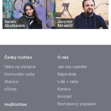
Sarah
Jaromír
Abulkasim
Möwald
Český rozhlas
O nás
Válka na Ukrajině
Jak nás naladíte
Komunální volby
Nápověda
Stanice
Lidé v rádiu
eShop
Kariéra
Kontakt
Rozhlasový poplatek
mujRozhlas