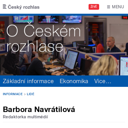
Přejít k hlavnímu obsahu
MENU
ŽIVĚ
Základní informace
Ekonomika
Více
…
INFORMACE
LIDÉ
Barbora Navrátilová
Redaktorka multimédií