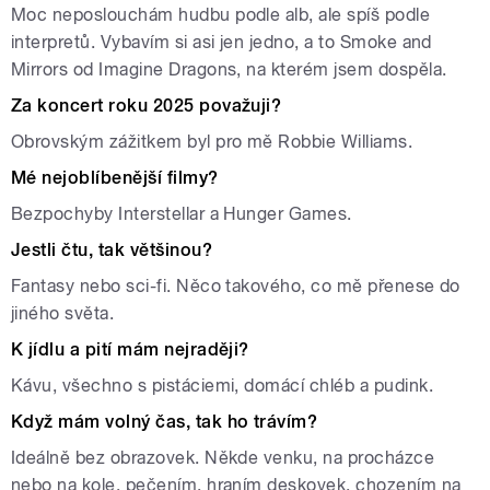
Moc neposlouchám hudbu podle alb, ale spíš podle
interpretů. Vybavím si asi jen jedno, a to Smoke and
Mirrors od Imagine Dragons, na kterém jsem dospěla.
Za koncert roku 2025 považuji?
Obrovským zážitkem byl pro mě Robbie Williams.
Mé nejoblíbenější filmy?
Bezpochyby Interstellar a Hunger Games.
Jestli čtu, tak většinou?
Fantasy nebo sci-fi. Něco takového, co mě přenese do
jiného světa.
K jídlu a pití mám nejraději?
Kávu, všechno s pistáciemi, domácí chléb a pudink.
Když mám volný čas, tak ho trávím?
Ideálně bez obrazovek. Někde venku, na procházce
nebo na kole, pečením, hraním deskovek, chozením na