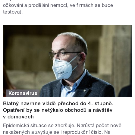
očkování a prodělání nemoci, ve firmách se bude
testovat.
Koronavirus
Blatný navrhne vládě přechod do 4. stupně.
Opatření by se netýkalo obchodů a návštěv
v domovech
Epidemická situace se zhoršuje. Narůstá počet nově
nakažených a zvyšuje se i reprodukční číslo. Na