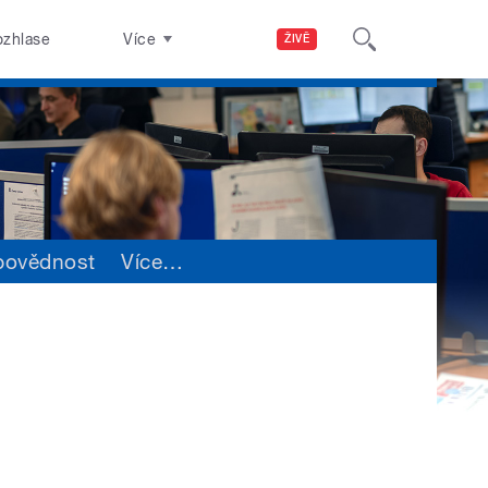
ozhlase
Více
ŽIVĚ
povědnost
Více
…