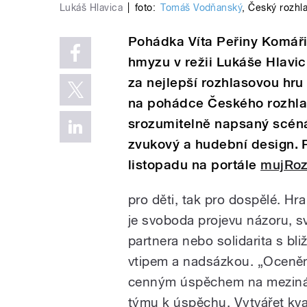
Lukáš Hlavica
|
foto:
Tomáš Vodňanský
,
Český rozhl
Pohádka Víta Peřiny Komáři 
hmyzu v režii Lukáše Hlavic
za nejlepší rozhlasovou hru
na pohádce Českého rozhlas
srozumitelně napsaný scénář
zvukový a hudební design. 
listopadu na portále
mujRoz
pro děti, tak pro dospělé. Hra
je svoboda projevu názoru, 
partnera nebo solidarita s bli
vtipem a nadsázkou. „Oceněn
cenným úspěchem na mezináro
týmu k úspěchu. Vytvářet kval