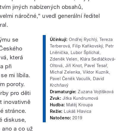
vím jiných nabízených obsahů,
velmi náročné,“ uvedl generální ředitel
al.
týmu se
Účinkují:
Ondřej Rychlý, Tereza
Terberová, Filip Kaňkovský, Petr
y Českého
Lněnička, Lubor Šplíchal,
vá, která
Zdeněk Velen, Klára Sedláčková-
a při
Oltová, Jiří Knot, Pavel Tesař,
Michal Zelenka, Viktor Kuzník,
e mi líbila.
Pavel Čeněk Vaculík, David
m poroty.
Krchňavý
Dramaturgie:
Zuzana Vojtíšková
rby pro děti
Zvuk:
Jitka Kundrumová
t inovativně
Hudba:
Matěj Kroupa
é stránce.
Režie:
Lukáš Hlavica
Natočeno:
2019
é diskuse,
o ano a co už