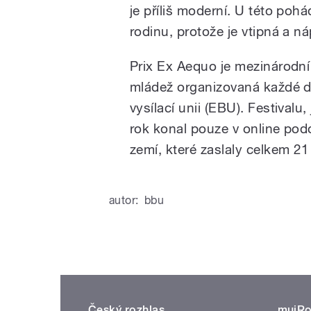
je příliš moderní. U této poh
rodinu, protože je vtipná a ná
Prix Ex Aequo je mezinárodní
mládež organizovaná každé d
vysílací unii (EBU). Festivalu
rok konal pouze v online pod
zemí, které zaslaly celkem 2
autor:
bbu
Český rozhlas
mujRo