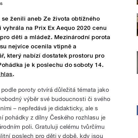
as
se ženili aneb Ze života obtížného
i vyhrála na Prix Ex Aequo 2020 cenu
 pro děti a mládež. Mezinárodní porota
u nejvíce ocenila vtipně a
, který nabízí dostatek prostoru pro
Pohádka je k poslechu do soboty 14.
hlas
.
 podle poroty otvírá důležitá témata jako
svobodný výběr své budoucnosti či svého
žními – nepředává je didakticky, ale s
í pohádky z dílny Českého rozhlasu je
dním poli. Gratuluji celému tvůrčímu
itní poslech pro děti v době, kdy jsou