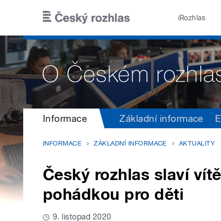
Přejít k hlavnímu obsahu
iRozhlas
Informace
Základní informace
E
INFORMACE
ZÁKLADNÍ INFORMACE
AKTUALITY
Český rozhlas slaví vít
pohádkou pro děti
9. listopad 2020