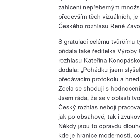
zahlceni nepřeberným množst
především těch vizuálních, je 
Českého rozhlasu René Zavor
S gratulací celému tvůrčímu 
přidala také ředitelka Výrob
rozhlasu Kateřina Konopásko
dodala: „Pohádku jsem slyšel
předávacím protokolu a hned s
Zcela se shoduji s hodnocení
Jsem ráda, že se v oblasti tvo
Český rozhlas nebojí pracova
jak po obsahové, tak i zvukov
Někdy jsou to opravdu dlouh
kde je hranice modernosti, c