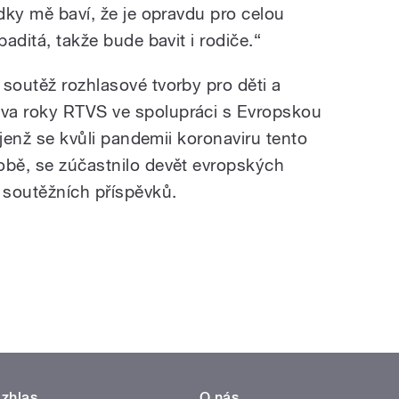
ádky mě baví, že je opravdu pro celou
paditá, takže bude bavit i rodiče.“
 soutěž rozhlasové tvorby pro děti a
va roky RTVS ve spolupráci s Evropskou
, jenž se kvůli pandemii koronaviru tento
obě, se zúčastnilo devět evropských
1 soutěžních příspěvků.
zhlas
O nás