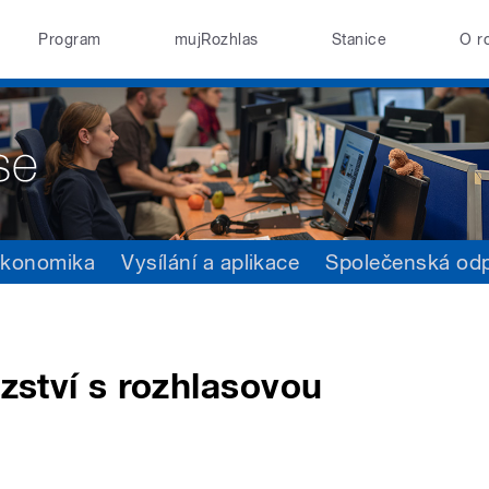
Program
mujRozhlas
Stanice
O r
konomika
Vysílání a aplikace
Společenská od
ězství s rozhlasovou