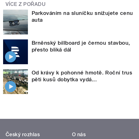
VÍCE Z POŘADU
Parkováním na sluníčku snižujete cenu
auta
Brněnský billboard je černou stavbou,
přesto bliká dál
Od krávy k pohonné hmotě. Roční trus
pěti kusů dobytka vydá...
Český rozhlas
O nás