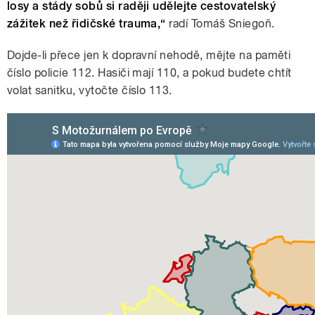
losy a stády sobů si raději udělejte cestovatelský
zážitek než řidičské trauma,“
radí Tomáš Sniegoň.
Dojde-li přece jen k dopravní nehodě, mějte na paměti
číslo policie 112. Hasiči mají 110, a pokud budete chtít
volat sanitku, vytočte číslo 113.