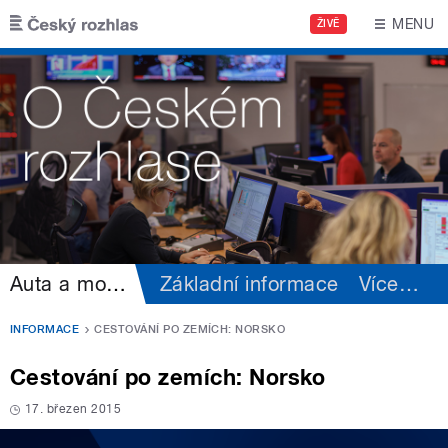
Přejít k hlavnímu obsahu
MENU
ŽIVĚ
Auta a motorismus
Základní informace
Více
…
INFORMACE
CESTOVÁNÍ PO ZEMÍCH: NORSKO
Cestování po zemích: Norsko
17. březen 2015