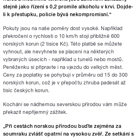
stejně jako řízení s 0,2 promile alkoholu v krvi. Dojde-
li k přestupku, policie bývá nekompromisní.“
Pokuty jsou na naše poměry dost vysoké. Například
překročení o rychlosti o 10 km/h stojí přibližně 600
norských korun (2 tisíce Kč). Této platbě se můžete
vyhnout, ale nevyhnete se placení na některých
vybraných úsecích - například u tunelů nebo mostů.
Peněženku si připravte i na vjezdu do velkých měst.
Ceny za poplatky se pohybují v průměru od 15 do 300
norských korun, což je v přepočtu zhruba padesát až
tisíc českých korun.
Kochání se nádhernou severskou přírodou vám může
překazit nepříjemný zážitek.
„
Při cestách norskou přírodou buďte zejména za
soumraku zvlášť opatrní na vysokou zvěř. Ze setkání s