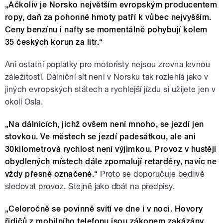
„
Ačkoliv je Norsko největším evropským producentem
ropy, daň za pohonné hmoty patří k vůbec nejvyšším.
Ceny benzínu i nafty se momentálně pohybují kolem
35 českých korun za litr.“
Ani ostatní poplatky pro motoristy nejsou zrovna levnou
záležitostí. Dálniční sít není v Norsku tak rozlehlá jako v
jiných evropských státech a rychlejší jízdu si užijete jen v
okolí Osla.
„
Na dálnicích, jichž ovšem není mnoho, se jezdí jen
stovkou. Ve městech se jezdí padesátkou, ale ani
30kilometrová rychlost není výjimkou. Provoz v hustěji
obydlených místech dále zpomalují retardéry, navíc ne
vždy přesně označené.“
Proto se doporučuje bedlivě
sledovat provoz. Stejně jako dbát na předpisy.
„
Celoročně se povinně svítí ve dne i v noci. Hovory
řidičů z mobilního telefonu jsou zákonem zakázány