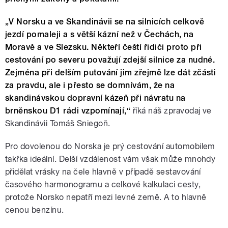
„V Norsku a ve Skandinávii se na silnicích celkově
jezdí pomaleji a s větší kázní než v Čechách, na
Moravě a ve Slezsku. Někteří čeští řidiči proto při
cestování po severu považují zdejší silnice za nudné.
Zejména při delším putování jim zřejmě lze dát zčásti
za pravdu, ale i přesto se domnívám, že na
skandinávskou dopravní kázeň při návratu na
brněnskou D1 rádi vzpomínají,“
říká náš zpravodaj ve
Skandinávii Tomáš Sniegoň.
Pro dovolenou do Norska je prý cestování automobilem
takřka ideální. Delší vzdálenost vám však může mnohdy
přidělat vrásky na čele hlavně v případě sestavování
časového harmonogramu a celkové kalkulaci cesty,
protože Norsko nepatří mezi levné země. A to hlavně
cenou benzínu.