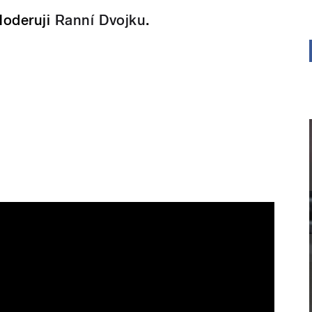
oderuji
Ranní Dvojku
.
nní Dvojka