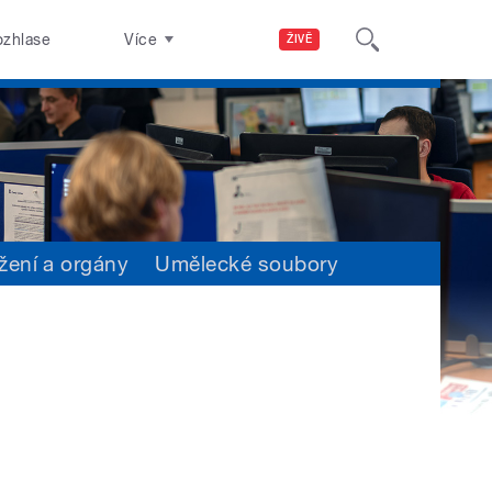
ozhlase
Více
ŽIVĚ
žení a orgány
Umělecké soubory