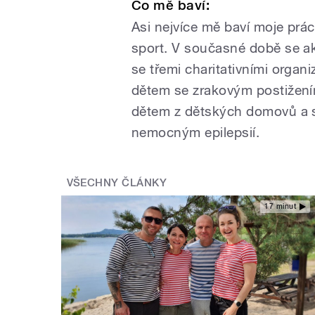
Co mě baví:
Asi nejvíce mě baví moje práce
sport. V současné době se a
se třemi charitativními org
dětem se zrakovým postižen
dětem z dětských domovů a
nemocným epilepsií.
VŠECHNY ČLÁNKY
17 minut