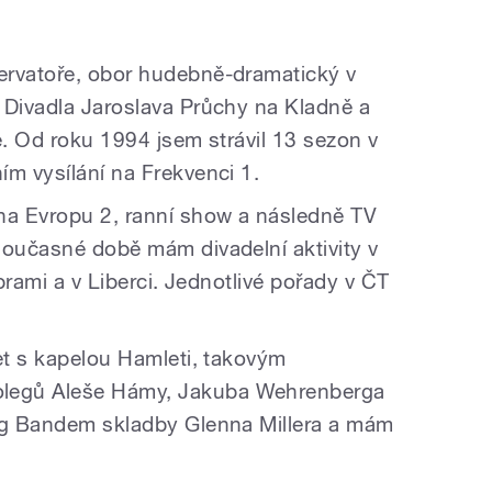
ervatoře, obor hudebně-dramatický v
 Divadla Jaroslava Průchy na Kladně a
e. Od roku 1994 jsem strávil 13 sezon v
ím vysílání na Frekvenci 1.
a Evropu 2, ranní show a následně TV
současné době mám divadelní aktivity v
íbrami a v Liberci. Jednotlivé pořady v ČT
et s kapelou Hamleti, takovým
legů Aleše Hámy, Jakuba Wehrenberga
Big Bandem skladby Glenna Millera a mám
.