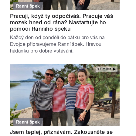
Ranní špek
Pracuji, když ty odpočíváš. Pracuje váš
mozek hned od rána? Nastartujte ho
pomocí Ranního špeku
Každý den od pondělí do pátku pro vás na
Dvojce připravujeme Ranní špek. Hravou
hádanku pro dobré vstávání.
17 minut
Ranní špek
Jsem teplej, přiznávám. Zakousněte se