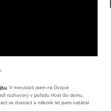
ě.
jku
. V minulosti jsem na Dvojce
edl rozhovory v pořadu Host do domu,
ct ve dvanáct a několik let jsem natáčel