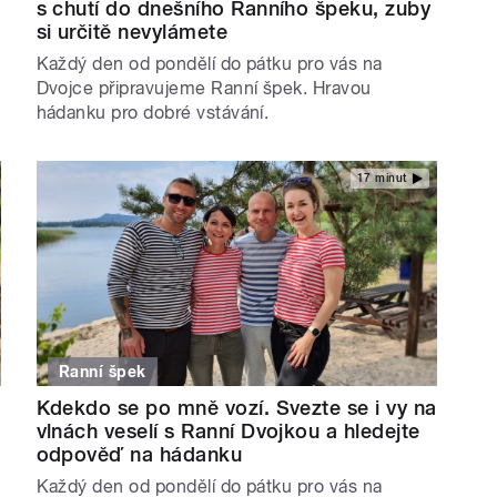
s chutí do dnešního Ranního špeku, zuby
si určitě nevylámete
Každý den od pondělí do pátku pro vás na
Dvojce připravujeme Ranní špek. Hravou
hádanku pro dobré vstávání.
17 minut
Ranní špek
Kdekdo se po mně vozí. Svezte se i vy na
vlnách veselí s Ranní Dvojkou a hledejte
odpověď na hádanku
Každý den od pondělí do pátku pro vás na