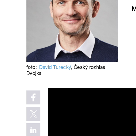
M
foto:
David Turecký
,
Český rozhlas
Dvojka
Český rozhlas Dvojka - Ra