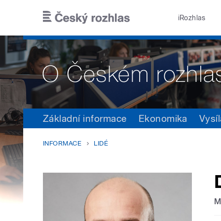
Přejít k hlavnímu obsahu
iRozhlas
Základní informace
Ekonomika
Vysíl
INFORMACE
LIDÉ
M