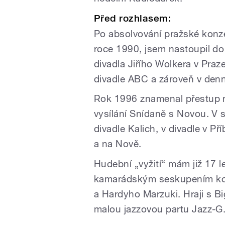
Před rozhlasem:
Po absolvování pražské konz
roce 1990, jsem nastoupil do
divadla Jiřího Wolkera v Praz
divadle ABC a zároveň v denn
Rok 1996 znamenal přestup n
vysílání Snídaně s Novou. V 
divadle Kalich, v divadle v Př
a na Nově.
Hudební „vyžití“ mám již 17 l
kamarádským seskupením ko
a Hardyho Marzuki. Hraji s 
malou jazzovou partu Jazz-G