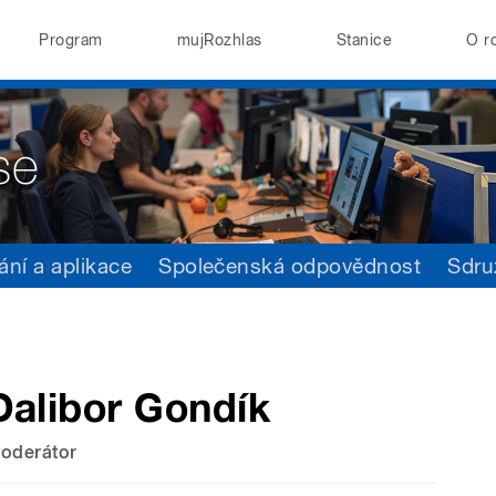
Program
mujRozhlas
Stanice
O r
ání a aplikace
Společenská odpovědnost
Sdru
Dalibor Gondík
oderátor