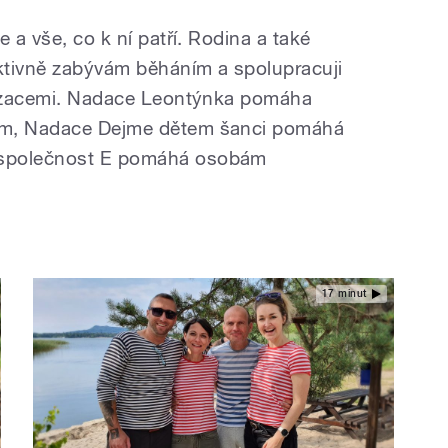
 a vše, co k ní patří. Rodina a také
ktivně zabývám běháním a spolupracuji
anizacemi. Nadace Leontýnka pomáha
ím, Nadace Dejme dětem šanci pomáhá
 společnost E pomáhá osobám
17 minut