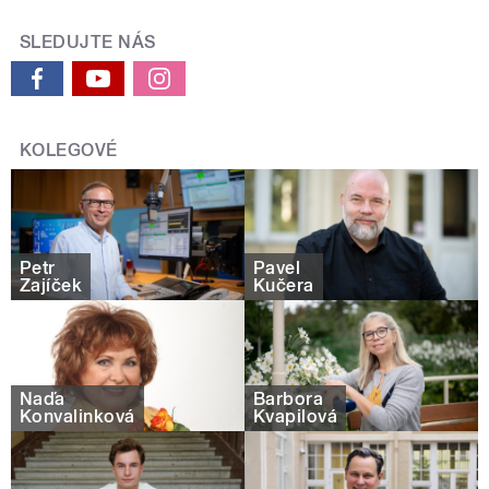
SLEDUJTE NÁS
KOLEGOVÉ
Petr
Pavel
Zajíček
Kučera
Naďa
Barbora
Konvalinková
Kvapilová