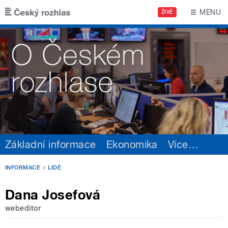
Přejít k hlavnímu obsahu
MENU
ŽIVĚ
Základní informace
Ekonomika
Více
…
INFORMACE
LIDÉ
Dana Josefová
webeditor