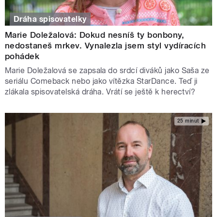
Dráha spisovatelky
Marie Doležalová: Dokud nesníš ty bonbony,
nedostaneš mrkev. Vynalezla jsem styl vydíracích
pohádek
Marie Doležalová se zapsala do srdcí diváků jako Saša ze
seriálu Comeback nebo jako vítězka StarDance. Teď ji
zlákala spisovatelská dráha. Vrátí se ještě k herectví?
25 minut