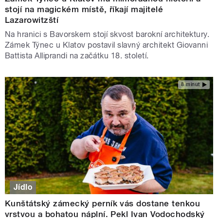
stojí na magickém místě, říkají majitelé
Lazarowitzští
Na hranici s Bavorskem stojí skvost barokní architektury.
Zámek Týnec u Klatov postavil slavný architekt Giovanni
Battista Alliprandi na začátku 18. století.
8 minut
Jídlo
Kunštátský zámecký perník vás dostane tenkou
vrstvou a bohatou náplní. Pekl Ivan Vodochodský