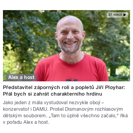
27 minut
Alex a host
Představitel záporných rolí a popletů Jiří Ployhar:
Přál bych si zahrát charakterního hrdinu
Jako jeden z mála vystudoval nezvykle obojí –
konzervatoř i DAMU. Prošel Dismanovým rozhlasovým
dětským souborem. „Tam to úplně všechno začalo,“ říká
v pořadu Alex a host.