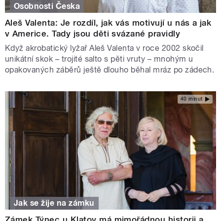
Osobnosti Česka
Aleš Valenta: Je rozdíl, jak vás motivují u nás a jak
v Americe. Tady jsou děti svázané pravidly
Když akrobatický lyžař Aleš Valenta v roce 2002 skočil
unikátní skok – trojité salto s pěti vruty – mnohým u
opakovaných záběrů ještě dlouho běhal mráz po zádech.
40 minut
Jak se žije na zámku
Zámek Týnec u Klatov má mimořádnou historii a