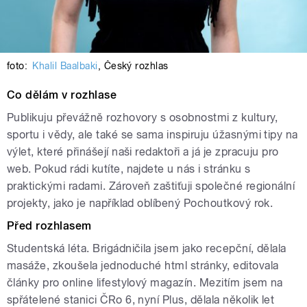
foto:
Khalil Baalbaki
,
Český rozhlas
Co dělám v rozhlase
Publikuju převážně rozhovory s osobnostmi z kultury,
sportu i vědy, ale také se sama inspiruju úžasnými tipy na
výlet, které přinášejí naši redaktoři a já je zpracuju pro
web. Pokud rádi kutíte, najdete u nás i stránku s
praktickými radami. Zároveň zaštiťuji společné regionální
projekty, jako je například oblíbený Pochoutkový rok.
Před rozhlasem
Studentská léta. Brigádničila jsem jako recepční, dělala
masáže, zkoušela jednoduché html stránky, editovala
články pro online lifestylový magazín. Mezitím jsem na
spřátelené stanici ČRo 6, nyní Plus, dělala několik let