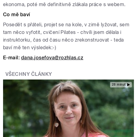
ekonoma, poté mě definitivně zlákala práce s webem.
Co mě baví
Posedět s přáteli, projet se na kole, v zimě lyžovat, sem
tam něco vyfotit, cvičení Pilates - chvíli jsem dělala i
instruktorku, čas od času něco zrekonstruovat - teda
baví mě ten výsledek:-)
E-mail:
dana.josefova@rozhlas.cz
VŠECHNY ČLÁNKY
28 minut