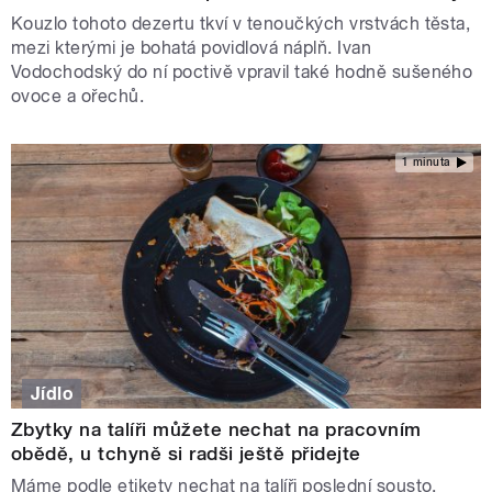
Kouzlo tohoto dezertu tkví v tenoučkých vrstvách těsta,
mezi kterými je bohatá povidlová náplň. Ivan
Vodochodský do ní poctivě vpravil také hodně sušeného
ovoce a ořechů.
1 minuta
Jídlo
Zbytky na talíři můžete nechat na pracovním
obědě, u tchyně si radši ještě přidejte
Máme podle etikety nechat na talíři poslední sousto,