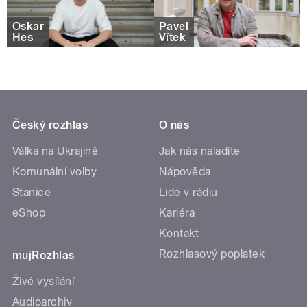
Oskar
Pavel
Hes
Vítek
Český rozhlas
O nás
Válka na Ukrajině
Jak nás naladíte
Komunální volby
Nápověda
Stanice
Lidé v rádiu
eShop
Kariéra
Kontakt
Rozhlasový poplatek
mujRozhlas
Živé vysílání
Audioarchiv