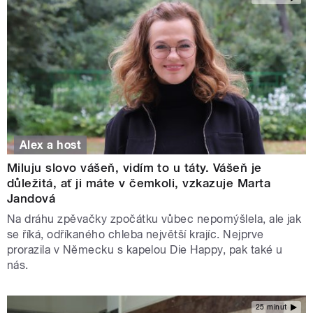
Alex a host
Miluju slovo vášeň, vidím to u táty. Vášeň je
důležitá, ať ji máte v čemkoli, vzkazuje Marta
Jandová
Na dráhu zpěvačky zpočátku vůbec nepomýšlela, ale jak
se říká, odříkaného chleba největší krajíc. Nejprve
prorazila v Německu s kapelou Die Happy, pak také u
nás.
25 minut