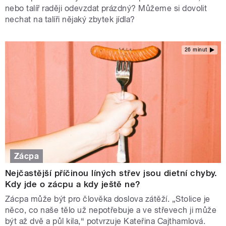
nebo talíř raději odevzdat prázdný? Můžeme si dovolit
nechat na talíři nějaký zbytek jídla?
26 minut
Zácpa
Nejčastější příčinou líných střev jsou dietní chyby.
Kdy jde o zácpu a kdy ještě ne?
Zácpa může být pro člověka doslova zátěží. „Stolice je
něco, co naše tělo už nepotřebuje a ve střevech ji může
být až dvě a půl kila,“ potvrzuje Kateřina Cajthamlová.