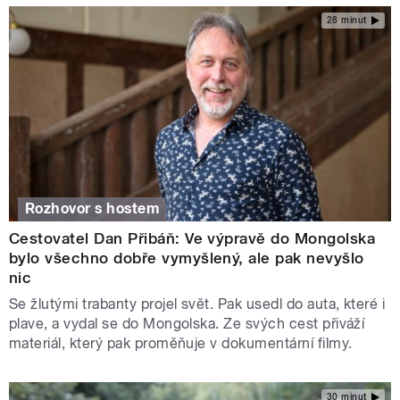
28 minut
Rozhovor s hostem
Cestovatel Dan Přibáň: Ve výpravě do Mongolska
bylo všechno dobře vymyšlený, ale pak nevyšlo
nic
Se žlutými trabanty projel svět. Pak usedl do auta, které i
plave, a vydal se do Mongolska. Ze svých cest přiváží
materiál, který pak proměňuje v dokumentární filmy.
30 minut