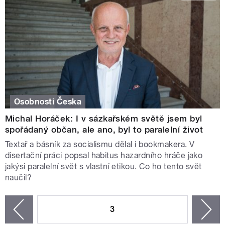
Osobnosti Česka
Michal Horáček: I v sázkařském světě jsem byl
spořádaný občan, ale ano, byl to paralelní život
Textař a básník za socialismu dělal i bookmakera. V
disertační práci popsal habitus hazardního hráče jako
jakýsi paralelní svět s vlastní etikou. Co ho tento svět
naučil?
STRÁNKY
3
n
zí