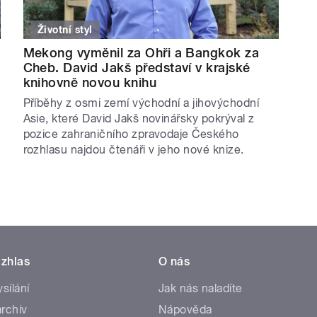
Životní styl
Mekong vyměnil za Ohři a Bangkok za
Cheb. David Jakš představí v krajské
knihovně novou knihu
Příběhy z osmi zemí východní a jihovýchodní
Asie, které David Jakš novinářsky pokrýval z
pozice zahraničního zpravodaje Českého
rozhlasu najdou čtenáři v jeho nové knize.
zhlas
O nás
ysílání
Jak nás naladíte
rchiv
Nápověda