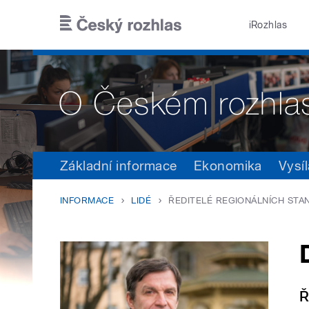
Přejít k hlavnímu obsahu
iRozhlas
Základní informace
Ekonomika
Vysíl
INFORMACE
LIDÉ
ŘEDITELÉ REGIONÁLNÍCH STA
Ř