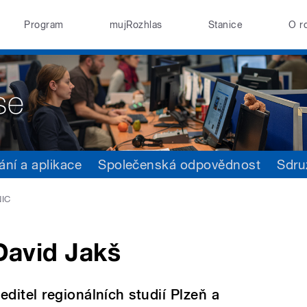
Program
mujRozhlas
Stanice
O r
ání a aplikace
Společenská odpovědnost
Sdru
NIC
David Jakš
editel regionálních studií Plzeň a