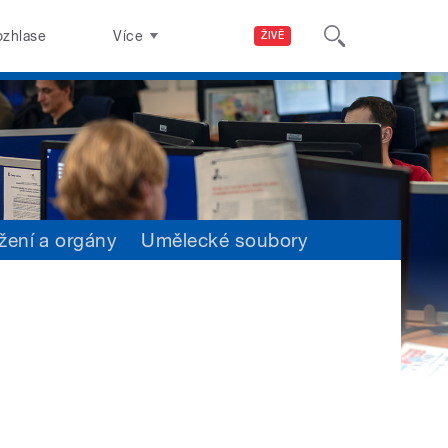
ozhlase
Více
ŽIVĚ
žení a orgány
Umělecké soubory