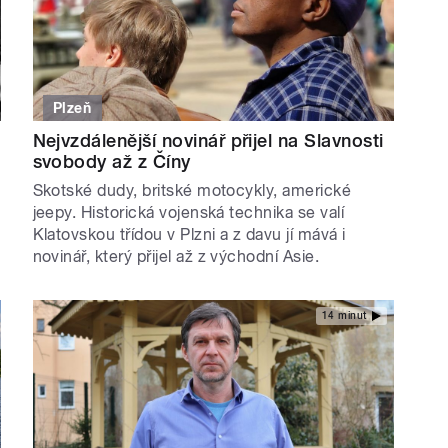
Plzeň
Nejvzdálenější novinář přijel na Slavnosti
svobody až z Číny
Skotské dudy, britské motocykly, americké
jeepy. Historická vojenská technika se valí
Klatovskou třídou v Plzni a z davu jí mává i
novinář, který přijel až z východní Asie.
14 minut