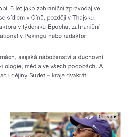
il 6 let jako zahraniční zpravodaj ve
se sídlem v Číně, později v Thajsku.
aktora v týdeníku Epocha, zahraniční
national v Pekingu nebo redaktor
rmách, asijská náboženství a duchovní
exilologie, média ve všech podobách. A
 víc i dějiny Sudet – kraje dvakrát
3 minuty