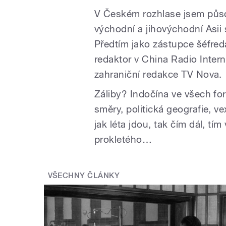
V Českém rozhlase jsem působ
východní a jihovýchodní Asii 
Předtím jako zástupce šéfred
redaktor v China Radio Inter
zahraniční redakce TV Nova.
Záliby? Indočína ve všech fo
směry, politická geografie, v
jak léta jdou, tak čím dál, tím
prokletého…
VŠECHNY ČLÁNKY