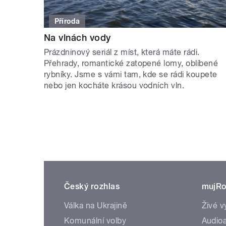
Příroda
Na vlnách vody
Prázdninový seriál z míst, která máte rádi.
Přehrady, romantické zatopené lomy, oblíbené
rybníky. Jsme s vámi tam, kde se rádi koupete
nebo jen kocháte krásou vodních vln.
Český rozhlas
mujRo
Válka na Ukrajině
Živé v
Komunální volby
Audioa