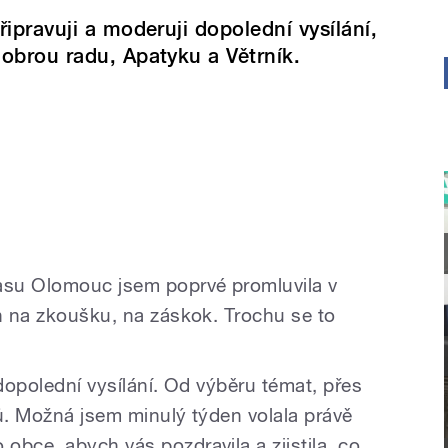
řipravuji a moderuji dopolední vysílání,
obrou radu, Apatyku a Větrník.
su Olomouc jsem poprvé promluvila v
en na zkoušku, na záskok. Trochu se to
 dopolední vysílání. Od výběru témat, přes
rů. Možná jsem minulý týden volala právě
obce, abych vás pozdravila a zjistila, co