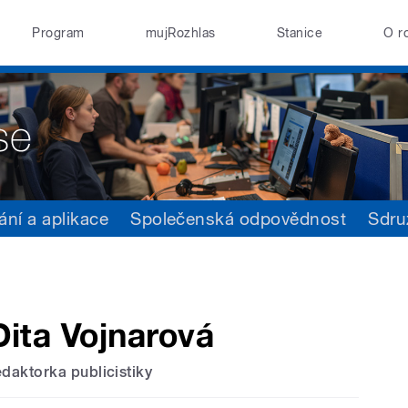
Program
mujRozhlas
Stanice
O r
ání a aplikace
Společenská odpovědnost
Sdru
Dita Vojnarová
edaktorka publicistiky