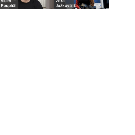
Vilém
Zora
Pospíšil
Ježková