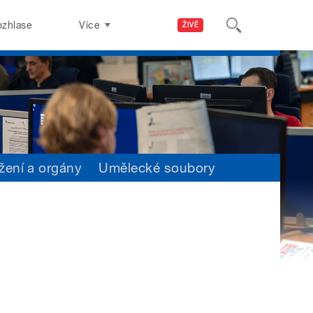
ozhlase
Více
ŽIVĚ
žení a orgány
Umělecké soubory