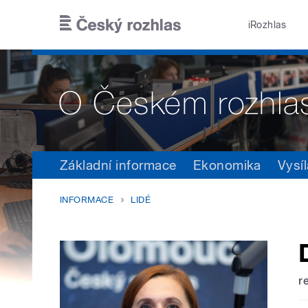
Přejít k hlavnímu obsahu
iRozhlas
Základní informace
Ekonomika
Vysíl
INFORMACE
LIDÉ
r