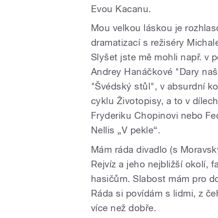
Evou Kacanu.
Mou velkou láskou je rozhlas
dramatizací s režiséry Mic
Slyšet jste mě mohli např. v 
Andrey Hanáčkové "Dary naší 
"Švédský stůl", v absurdní 
cyklu Životopisy, a to v díle
Fryderiku Chopinovi nebo Fed
Nellis „V pekle“.
Mám ráda divadlo (s Moravský
Rejvíz a jeho nejbližší okolí
hasičům. Slabost mám pro dobr
Ráda si povídám s lidmi, z čeh
více než dobře.