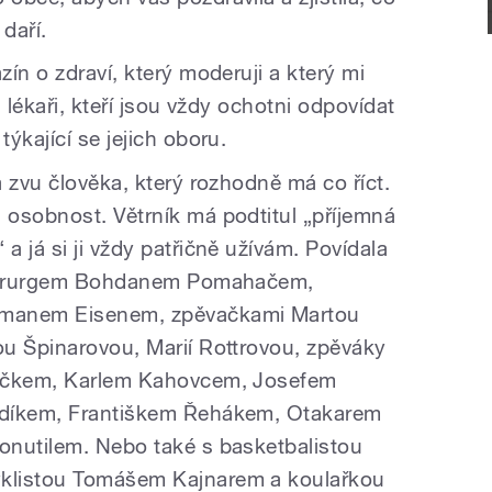
daří.
ín o zdraví, který moderuji a který mi
 lékaři, kteří jsou vždy ochotni odpovídat
ýkající se jejich oboru.
 zvu člověka, který rozhodně má co říct.
osobnost. Větrník má podtitul „příjemná
 já si ji vždy patřičně užívám. Povídala
 chirurgem Bohdanem Pomahačem,
rmanem Eisenem, zpěvačkami Martou
u Špinarovou, Marií Rottrovou, zpěváky
háčkem, Karlem Kahovcem, Josefem
udíkem, Františkem Řehákem, Otakarem
onutilem. Nebo také s basketbalistou
klistou Tomášem Kajnarem a koulařkou