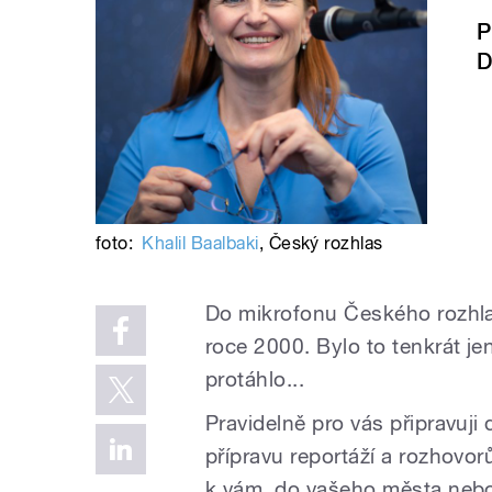
P
D
foto:
Khalil Baalbaki
,
Český rozhlas
Do mikrofonu Českého rozhla
roce 2000. Bylo to tenkrát j
protáhlo...
Pravidelně pro vás připravuji
přípravu reportáží a rozhovo
k vám, do vašeho města nebo 