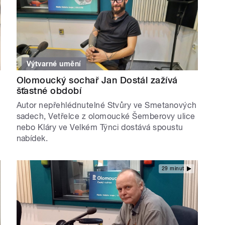
Výtvarné umění
Olomoucký sochař Jan Dostál zažívá
šťastné období
Autor nepřehlédnutelné Stvůry ve Smetanových
sadech, Vetřelce z olomoucké Šemberovy ulice
nebo Kláry ve Velkém Týnci dostává spoustu
nabídek.
29 minut