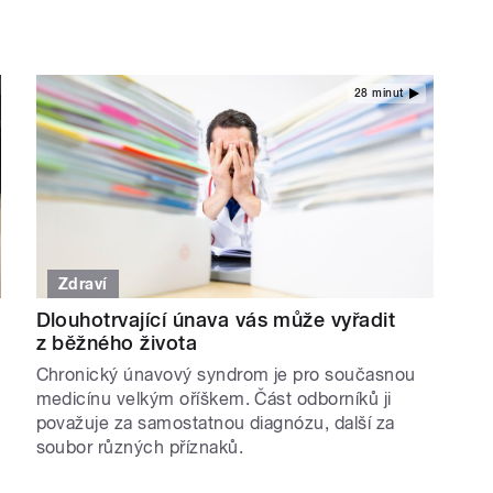
28 minut
Zdraví
Dlouhotrvající únava vás může vyřadit
z běžného života
Chronický únavový syndrom je pro současnou
medicínu velkým oříškem. Část odborníků ji
považuje za samostatnou diagnózu, další za
soubor různých příznaků.