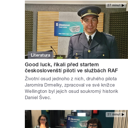
27 minut
Literatura
Good luck, říkali před startem
českoslovenští piloti ve službách RAF
Životní osud jednoho z nich, druhého pilota
Jaromíra Drmelky, zpracoval ve své knížce
Wellington byl jejich osud soukromý historik
Daniel Švec.
31 minut