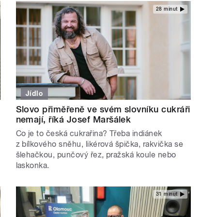
28 minut
Jídlo
Slovo přiměřeně ve svém slovníku cukráři
nemají, říká Josef Maršálek
Co je to česká cukrařina? Třeba indiánek
z bílkového sněhu, likérová špička, rakvička se
šlehačkou, punčový řez, pražská koule nebo
laskonka.
31 minut