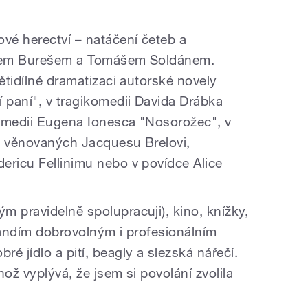
ové herectví – natáčení četeb a
halem Burešem a Tomášem Soldánem.
pětidílné dramatizaci autorské novely
paní", v tragikomedii Davida Drábka
komedii Eugena Ionesca "Nosorožec", v
ch věnovaných Jacquesu Brelovi,
ericu Fellinimu nebo v povídce Alice
m pravidelně spolupracuji), kino, knížky,
, fandím dobrovolným i profesionálním
é jídlo a pití, beagly a slezská nářečí.
ož vyplývá, že jsem si povolání zvolila