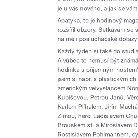
je u vás nového, a jak se vám 
Apatyka, to je hodinový magaz
rozšířil obzory. Setkávám se s
na mé i posluchačské dotazy t
Každý týden si také do studia
A vůbec to nemusí být známá 
hodinka s příjemným hostem“ a
jsem si např. s plastickým
americkým velvyslancem No
Kubišovou, Petrou Janů, Věro
Karlem Plíhalem, Jiřím Mac
Zímou, herci Ladislavem Ch
Brouskem st. a Miroslavem D
Rostislavem Pohlmannem, cy