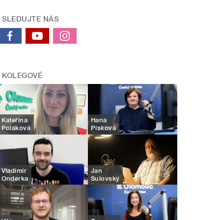
SLEDUJTE NÁS
KOLEGOVÉ
Kateřina
Hana
Poláková
Písková
Vladimír
Jan
Onderka
Sulovský