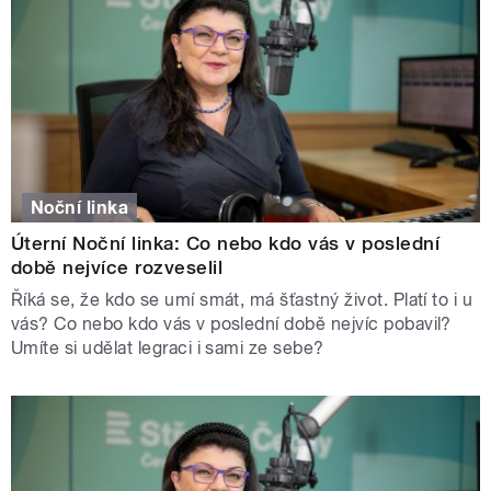
Noční linka
Úterní Noční linka: Co nebo kdo vás v poslední
době nejvíce rozveselil
Říká se, že kdo se umí smát, má šťastný život. Platí to i u
vás? Co nebo kdo vás v poslední době nejvíc pobavil?
Umíte si udělat legraci i sami ze sebe?