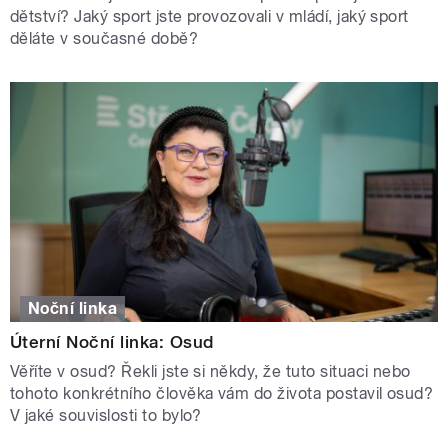
dětství? Jaký sport jste provozovali v mládí, jaký sport
děláte v současné době?
Noční linka
Úterní Noční linka: Osud
Věříte v osud? Řekli jste si někdy, že tuto situaci nebo
tohoto konkrétního člověka vám do života postavil osud?
V jaké souvislosti to bylo?