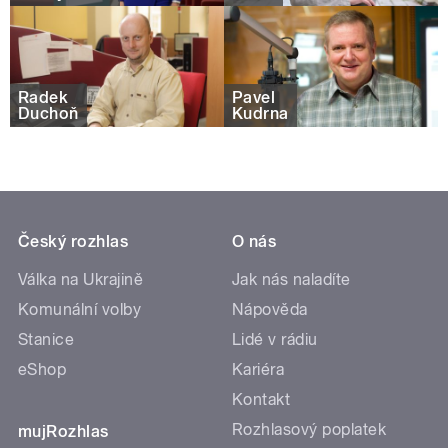
Radek
Pavel
Duchoň
Kudrna
Český rozhlas
O nás
Válka na Ukrajině
Jak nás naladíte
Komunální volby
Nápověda
Stanice
Lidé v rádiu
eShop
Kariéra
Kontakt
Rozhlasový poplatek
mujRozhlas