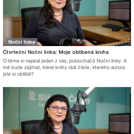
Noční linka
Čtvrteční Noční linka: Moje oblíbená kniha
O téma si napsal jeden z vás, posluchačů Noční linky. A
mě bude zajímat, které knihy rádi čtete, kterého autora
jste si oblíbili?