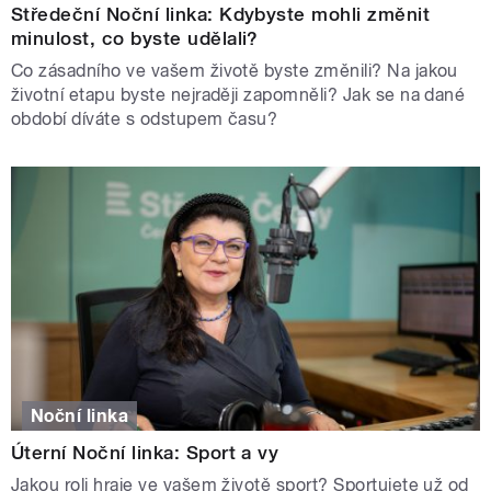
Středeční Noční linka: Kdybyste mohli změnit
minulost, co byste udělali?
Co zásadního ve vašem životě byste změnili? Na jakou
životní etapu byste nejraději zapomněli? Jak se na dané
období díváte s odstupem času?
Noční linka
Úterní Noční linka: Sport a vy
Jakou roli hraje ve vašem životě sport? Sportujete už od