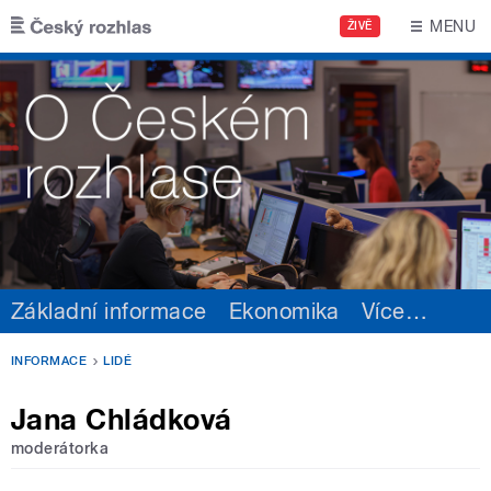
Přejít k hlavnímu obsahu
MENU
ŽIVĚ
Základní informace
Ekonomika
Více
…
INFORMACE
LIDÉ
Jana Chládková
moderátorka