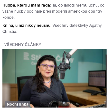
Hudba, kterou mám ráda
: Ta, co lahodí mému uchu, od
vážné hudby počínaje přes moderní americkou country
konče.
Kniha, u níž nikdy neusnu
: Všechny detektivky Agathy
Christie.
VŠECHNY ČLÁNKY
Noční linka