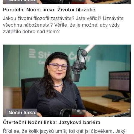
Pondělní Noční linka: Životní filozofie
Jakou životní filozofii zastáváte? Jste věřící? Uznáváte
všechna náboženství? Věříte, že je možné, aby vždy
zvítězilo dobro nad zlem?
Noční linka
Čtvrteční Noční linka: Jazyková bariéra
Říká se, že kolik jazyků umíš, tolikrát jsi člověkem. Jaký