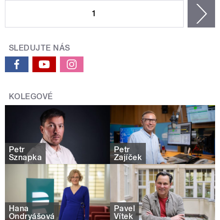
1
n
SLEDUJTE NÁS
KOLEGOVÉ
Petr
Petr
Sznapka
Zajíček
Hana
Pavel
Ondryášová
Vítek