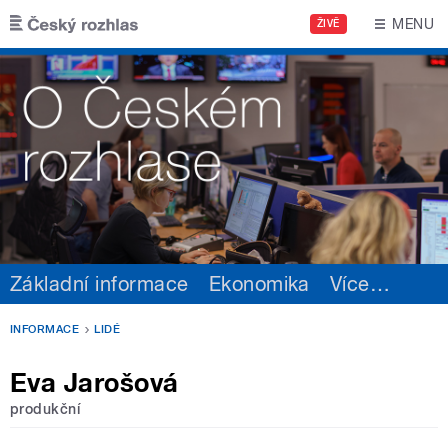
Přejít k hlavnímu obsahu
MENU
ŽIVĚ
Základní informace
Ekonomika
Více
…
INFORMACE
LIDÉ
Eva Jarošová
produkční