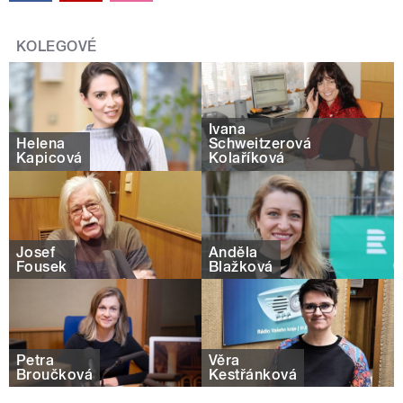
KOLEGOVÉ
Ivana
Helena
Schweitzerová
Kapicová
Kolaříková
Josef
Anděla
Fousek
Blažková
Petra
Věra
Broučková
Kestřánková