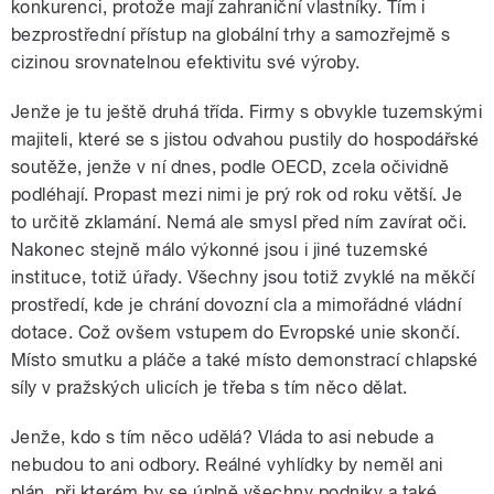
konkurenci, protože mají zahraniční vlastníky. Tím i
bezprostřední přístup na globální trhy a samozřejmě s
cizinou srovnatelnou efektivitu své výroby.
Jenže je tu ještě druhá třída. Firmy s obvykle tuzemskými
majiteli, které se s jistou odvahou pustily do hospodářské
soutěže, jenže v ní dnes, podle OECD, zcela očividně
podléhají. Propast mezi nimi je prý rok od roku větší. Je
to určitě zklamání. Nemá ale smysl před ním zavírat oči.
Nakonec stejně málo výkonné jsou i jiné tuzemské
instituce, totiž úřady. Všechny jsou totiž zvyklé na měkčí
prostředí, kde je chrání dovozní cla a mimořádné vládní
dotace. Což ovšem vstupem do Evropské unie skončí.
Místo smutku a pláče a také místo demonstrací chlapské
síly v pražských ulicích je třeba s tím něco dělat.
Jenže, kdo s tím něco udělá? Vláda to asi nebude a
nebudou to ani odbory. Reálné vyhlídky by neměl ani
plán, při kterém by se úplně všechny podniky a také