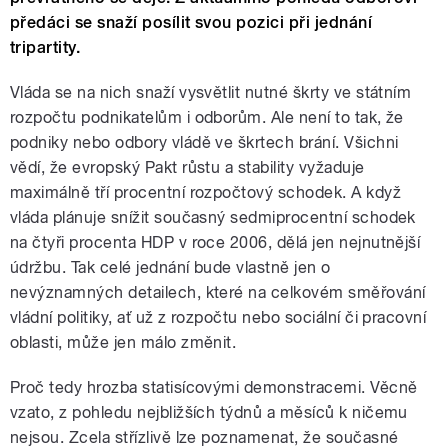
předáci se snaží posílit svou pozici při jednání
tripartity.
Vláda se na nich snaží vysvětlit nutné škrty ve státním
rozpočtu podnikatelům i odborům. Ale není to tak, že
podniky nebo odbory vládě ve škrtech brání. Všichni
vědí, že evropský Pakt růstu a stability vyžaduje
maximálně tří procentní rozpočtový schodek. A když
vláda plánuje snížit současný sedmiprocentní schodek
na čtyři procenta HDP v roce 2006, dělá jen nejnutnější
údržbu. Tak celé jednání bude vlastně jen o
nevýznamných detailech, které na celkovém směřování
vládní politiky, ať už z rozpočtu nebo sociální či pracovní
oblasti, může jen málo změnit.
Proč tedy hrozba statisícovými demonstracemi. Věcně
vzato, z pohledu nejbližších týdnů a měsíců k ničemu
nejsou. Zcela střízlivě lze poznamenat, že současné