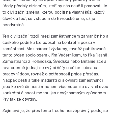
úřady předaly cizincům, kteří by nás naučili pracovat. Je
to civilizační změna, kterou pocítí na vlastní kůži každý
člověk a teď, se vstupem do Evropské unie, už je
neodvratná.
Ten civilizační rozdíl mezi zaměstnancem zahraničního a
českého podniku lze popsat na konkrétní pozici v
zaměstnání. Mezinárodní výzkumy, rovněž publikované
tento týden sociologem Jiřím Večerníkem, to říkají jasně.
Zaměstnanci z Holandska, Švédska nebo Británie zcela
rovnocenně jednají se svými šéfy o délce i obsahu
pracovní doby, rovněž o potřebnosti práce přesčas.
Naopak čeští a také maďarští či slovinští zaměstnanci
jsou ke své činnosti mnohem více nuceni a ovlivnit svou
konkrétní činnost mohou jen nevýznamným způsobem.
Prý tak ze čtvrtiny.
Zajímavé je, že přes tento trochu nesvéprávný postoj se