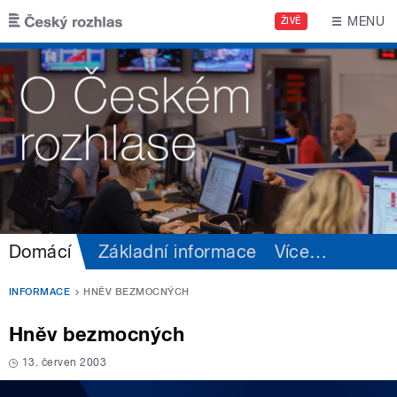
Přejít k hlavnímu obsahu
MENU
ŽIVĚ
Domácí
Základní informace
Více
…
INFORMACE
HNĚV BEZMOCNÝCH
Hněv bezmocných
13. červen 2003