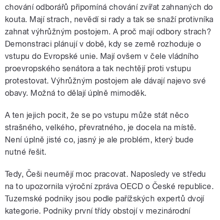
chování odborářů připomíná chování zvířat zahnaných do
kouta. Mají strach, nevědí si rady a tak se snaží protivníka
zahnat výhrůžným postojem. A proč mají odbory strach?
Demonstraci plánují v době, kdy se země rozhoduje o
vstupu do Evropské unie. Mají ovšem v čele vládního
proevropského senátora a tak nechtějí proti vstupu
protestovat. Výhrůžným postojem ale dávají najevo své
obavy. Možná to dělají úplně mimoděk.
A ten jejich pocit, že se po vstupu může stát něco
strašného, velkého, převratného, je docela na místě.
Není úplně jisté co, jasný je ale problém, který bude
nutné řešit.
Tedy, Češi neumějí moc pracovat. Naposledy ve středu
na to upozornila výroční zpráva OECD o České republice.
Tuzemské podniky jsou podle pařížských expertů dvojí
kategorie. Podniky první třídy obstojí v mezinárodní