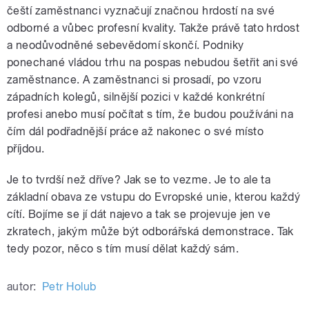
čeští zaměstnanci vyznačují značnou hrdostí na své
odborné a vůbec profesní kvality. Takže právě tato hrdost
a neodůvodněné sebevědomí skončí. Podniky
ponechané vládou trhu na pospas nebudou šetřit ani své
zaměstnance. A zaměstnanci si prosadí, po vzoru
západních kolegů, silnější pozici v každé konkrétní
profesi anebo musí počítat s tím, že budou používáni na
čím dál podřadnější práce až nakonec o své místo
příjdou.
Je to tvrdší než dříve? Jak se to vezme. Je to ale ta
základní obava ze vstupu do Evropské unie, kterou každý
cítí. Bojíme se jí dát najevo a tak se projevuje jen ve
zkratech, jakým může být odborářská demonstrace. Tak
tedy pozor, něco s tím musí dělat každý sám.
autor:
Petr Holub