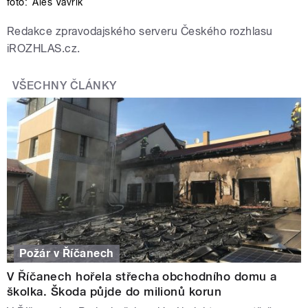
foto:
Aleš Vavřík
Redakce zpravodajského serveru Českého rozhlasu
iROZHLAS.cz.
VŠECHNY ČLÁNKY
Požár v Říčanech
V Říčanech hořela střecha obchodního domu a
školka. Škoda půjde do milionů korun