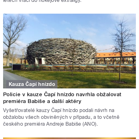
letech vrací do hokejové extraligy.
Kauza Čapí hnízdo
Policie v kauze Čapí hnízdo navrhla obžalovat
premiéra Babiše a další aktéry
Vyšetřovatelé kauzy Čapí hnízdo podali návrh na
obžalobu všech obviněných v případu, a to včetně
českého premiéra Andreje Babiše (ANO).