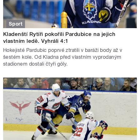
Sport
Kladenští Rytíři pokořili Pardubice na jejich
vlastním ledě. Vyhráli 4:1
Hokejisté Pardubic poprvé ztratili v baráži body až v
šestém kole. Od Kladna před vlastním vyprodaným
stadionem dostali čtyři góly.