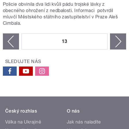
Policie obvinila dva lidi kvůli pádu trojské lávky z
obecného ohrožení z nedbalosti. Informaci potvrdil
mluvčí Městského státního zastupitelství v Praze Aleš
Cimbala.
STRÁNKY
13
n
zí
SLEDUJTE NÁS
Český rozhlas
O nás
Válka na Ukrajině
Jak nás naladíte