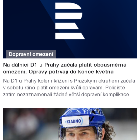
Dopravní omezení
Na dálnici D1 u Prahy začala platit obousměrná
omezení. Opravy potrvají do konce května
Na D1 u Prahy kolem křížení s Pražským okruhem začala
v sobotu ráno platit omezení kvůli opravám. Policisté
zatím nezaznamenali žádné větší dopravní komplikace