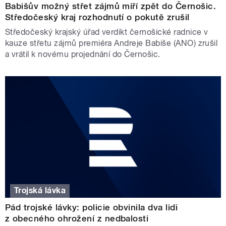
Babišův možný střet zájmů míří zpět do Černošic.
Středočeský kraj rozhodnutí o pokutě zrušil
Středočeský krajský úřad verdikt černošické radnice v
kauze střetu zájmů premiéra Andreje Babiše (ANO) zrušil
a vrátil k novému projednání do Černošic.
Trojská lávka
Pád trojské lávky: policie obvinila dva lidi
z obecného ohrožení z nedbalosti