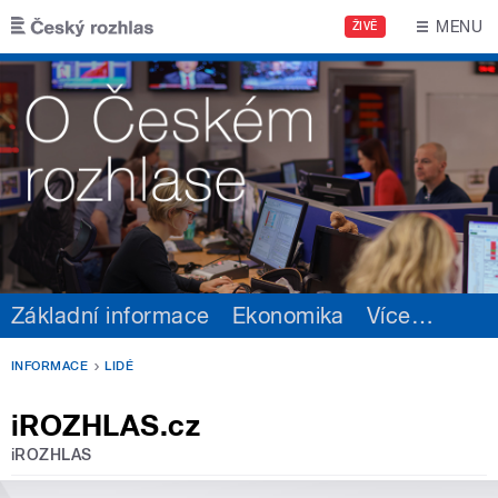
Přejít k hlavnímu obsahu
MENU
ŽIVĚ
Základní informace
Ekonomika
Více
…
INFORMACE
LIDÉ
iROZHLAS.cz
iROZHLAS