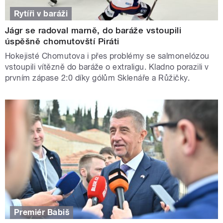
Rytíři v baráži
Jágr se radoval marně, do baráže vstoupili
úspěšně chomutovští Piráti
Hokejisté Chomutova i přes problémy se salmonelózou
vstoupili vítězně do baráže o extraligu. Kladno porazili v
prvním zápase 2:0 díky gólům Sklenáře a Růžičky.
Premiér Babiš