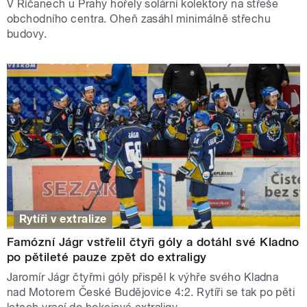
V Říčanech u Prahy hořely solární kolektory na střeše
obchodního centra. Oheň zasáhl minimálně střechu
budovy.
Rytíři v extralize
Famózní Jágr vstřelil čtyři góly a dotáhl své Kladno
po pětileté pauze zpět do extraligy
Jaromír Jágr čtyřmi góly přispěl k výhře svého Kladna
nad Motorem České Budějovice 4:2. Rytíři se tak po pěti