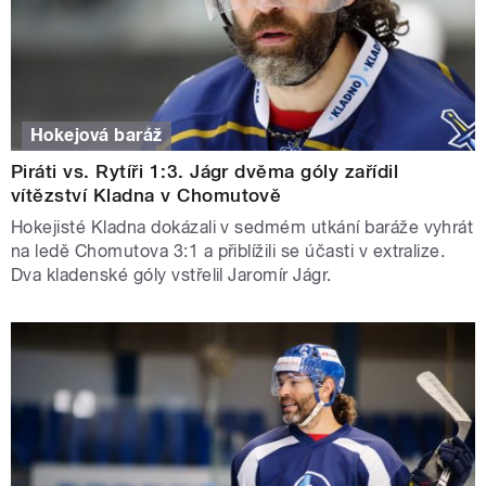
Hokejová baráž
Piráti vs. Rytíři 1:3. Jágr dvěma góly zařídil
vítězství Kladna v Chomutově
Hokejisté Kladna dokázali v sedmém utkání baráže vyhrát
na ledě Chomutova 3:1 a přiblížili se účasti v extralize.
Dva kladenské góly vstřelil Jaromír Jágr.