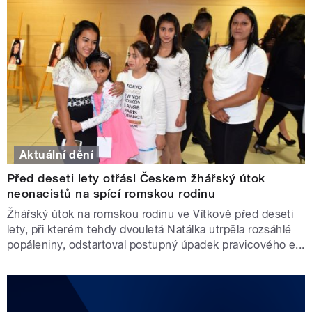
Aktuální dění
Před deseti lety otřásl Českem žhářský útok
neonacistů na spící romskou rodinu
Žhářský útok na romskou rodinu ve Vítkově před deseti
lety, při kterém tehdy dvouletá Natálka utrpěla rozsáhlé
popáleniny, odstartoval postupný úpadek pravicového e...