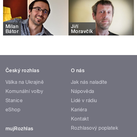
Milan
Jiří
Bátor
Moravčík
Český rozhlas
O nás
Válka na Ukrajině
Jak nás naladíte
Komunální volby
Nápověda
Stanice
Lidé v rádiu
eShop
Kariéra
Kontakt
Rozhlasový poplatek
mujRozhlas