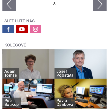
3
n
zí
SLEDUJTE NÁS
KOLEGOVÉ
Adam
Josef
Tomáš
Podstata
Petr
Pavla
Soukup
Daňková