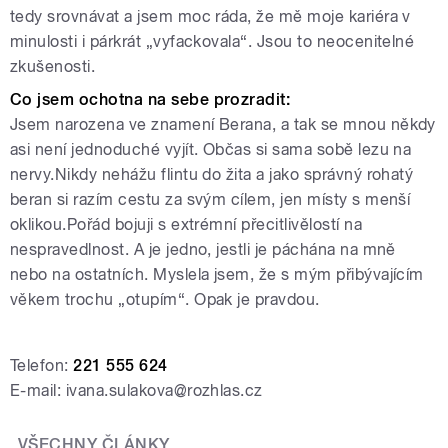
tedy srovnávat a jsem moc ráda, že mě moje kariéra v
minulosti i párkrát „vyfackovala“. Jsou to neocenitelné
zkušenosti.
Co jsem ochotna na sebe prozradit:
Jsem narozena ve znamení Berana, a tak se mnou někdy
asi není jednoduché vyjít. Občas si sama sobě lezu na
nervy.Nikdy nehážu flintu do žita a jako správný rohatý
beran si razím cestu za svým cílem, jen místy s menší
oklikou.Pořád bojuji s extrémní přecitlivělostí na
nespravedlnost. A je jedno, jestli je páchána na mně
nebo na ostatních. Myslela jsem, že s mým přibývajícím
věkem trochu „otupím“. Opak je pravdou.
Telefon:
221 555 624
E-mail: ivana.sulakova@rozhlas.cz
VŠECHNY ČLÁNKY