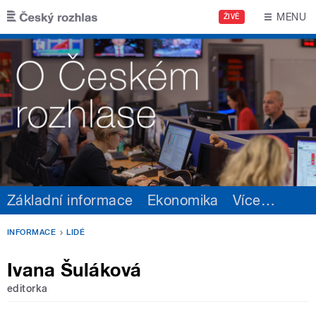
Přejít k hlavnímu obsahu
MENU
ŽIVĚ
Základní informace
Ekonomika
Více
…
INFORMACE
LIDÉ
Ivana Šuláková
editorka