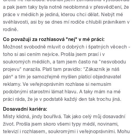
a pak jsem taky byla notně neoblomná v přesvědčení, že
práce v médiích je jediná, kterou chci dělat. Nebýt mé
svéhlavosti, asi by se dnes mí rodiče chlubili právníkem v
rodině.
Co považuji za rozhlasová "nej" v mé práci:
Možnost svobodně mluvit o dobrých i špatných věcech -
toho si asi cením nejvíce. Prošla jsem praxí i v
soukromých médiích, a tam jsem často na "nesvobodu
projevu" narazila. Platí tam pravidlo: "Zákazník je náš
pán“ a tím je samozřejmě myšlen platící objednavatel
reklamy. Ve veřejnoprávním rozhlase si nemusím
podobnými starostmi lámat hlavu. A taky mám na mé
práci ráda, že je v podstatě každý den tak trochu jiná.
Dosavadní kariéra:
Místy klidná, jindy bouřlivá. Tak jako celý můj dosavadní
život. Prošla jsem skoro všemi typy médií, novinami,
televizí i rozhlasem, soukromými i veřejnoprávními. Mohu