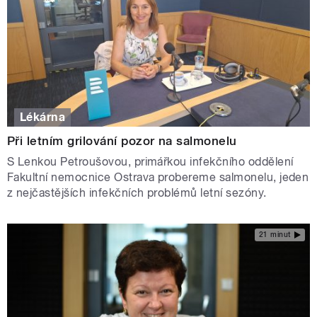
Lékárna
Při letním grilování pozor na salmonelu
S Lenkou Petroušovou, primářkou infekčního oddělení
Fakultní nemocnice Ostrava probereme salmonelu, jeden
z nejčastějších infekčních problémů letní sezóny.
21 minut