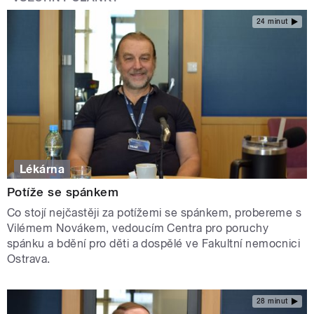
24 minut
Lékárna
Potíže se spánkem
Co stojí nejčastěji za potížemi se spánkem, probereme s
Vilémem Novákem, vedoucím Centra pro poruchy
spánku a bdění pro děti a dospělé ve Fakultní nemocnici
Ostrava.
28 minut