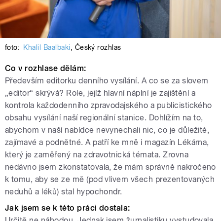
foto:
Khalil Baalbaki
,
Český rozhlas
Co v rozhlase dělám:
Především editorku denního vysílání. A co se za slovem
„editor“ skrývá? Role, jejíž hlavní náplní je zajištění a
kontrola každodenního zpravodajského a publicistického
obsahu vysílání naší regionální stanice. Dohlížím na to,
abychom v naší nabídce nevynechali nic, co je důležité,
zajímavé a podnětné. A patří ke mně i magazín Lékárna,
který je zaměřený na zdravotnická témata. Zrovna
nedávno jsem zkonstatovala, že mám správně nakročeno
k tomu, aby se ze mě (pod vlivem všech prezentovaných
neduhů a léků) stal hypochondr.
Jak jsem se k této práci dostala:
Určitě ne náhodou. Jednak jsem žurnalistiku vystudovala