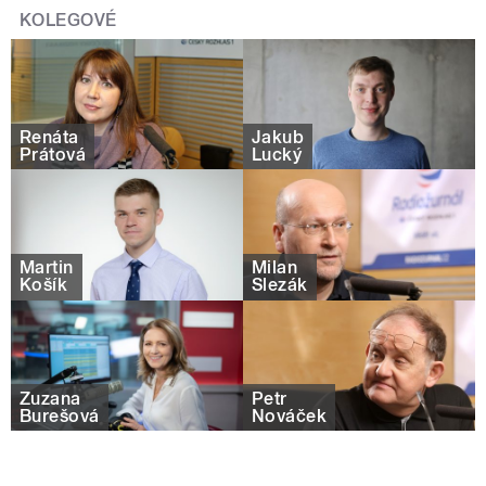
KOLEGOVÉ
Renáta
Jakub
Prátová
Lucký
Martin
Milan
Košík
Slezák
Zuzana
Petr
Burešová
Nováček