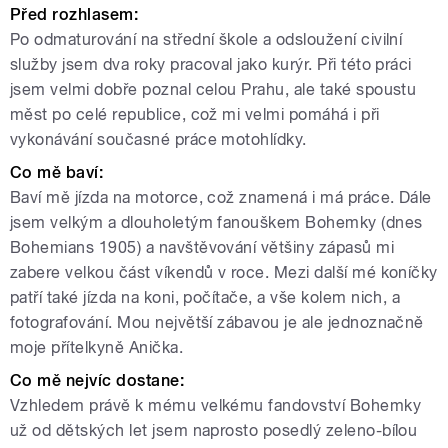
Před rozhlasem:
Po odmaturování na střední škole a odsloužení civilní
služby jsem dva roky pracoval jako kurýr. Při této práci
jsem velmi dobře poznal celou Prahu, ale také spoustu
měst po celé republice, což mi velmi pomáhá i při
vykonávání současné práce motohlídky.
Co mě baví:
Baví mě jízda na motorce, což znamená i má práce. Dále
jsem velkým a dlouholetým fanouškem Bohemky (dnes
Bohemians 1905) a navštěvování většiny zápasů mi
zabere velkou část víkendů v roce. Mezi další mé koníčky
patří také jízda na koni, počítače, a vše kolem nich, a
fotografování. Mou největší zábavou je ale jednoznačně
moje přítelkyně Anička.
Co mě nejvíc dostane:
Vzhledem právě k mému velkému fandovství Bohemky
už od dětských let jsem naprosto posedlý zeleno-bílou