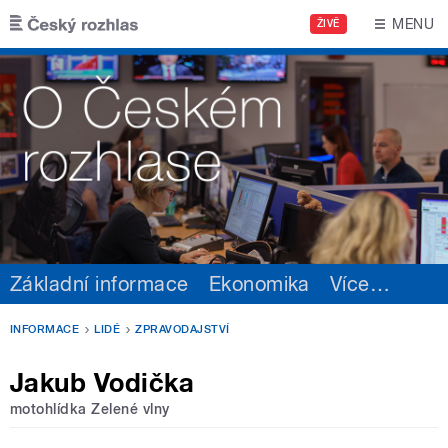
Přejít k hlavnímu obsahu
MENU
ŽIVĚ
Základní informace
Ekonomika
Více
…
INFORMACE
LIDÉ
ZPRAVODAJSTVÍ
Jakub Vodička
motohlídka Zelené vlny