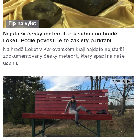
Tip na výlet
Nejstarší český meteorit je k vidění na hradě
Loket. Podle pověsti je to zakletý purkrabí
Na hradě Loket v Karlovarském kraji najdete nejstarší
zdokumentovaný český meteorit, který spadl na naše
území.
2 minuty