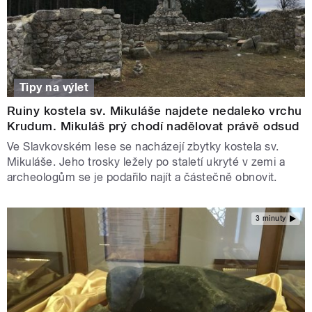
Tipy na výlet
Ruiny kostela sv. Mikuláše najdete nedaleko vrchu
Krudum. Mikuláš prý chodí nadělovat právě odsud
Ve Slavkovském lese se nacházejí zbytky kostela sv.
Mikuláše. Jeho trosky ležely po staletí ukryté v zemi a
archeologům se je podařilo najít a částečně obnovit.
3 minuty