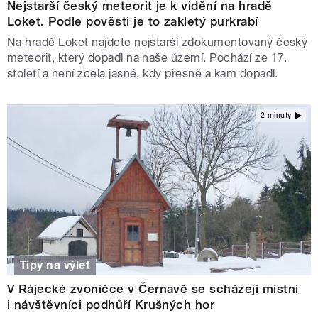
Nejstarší český meteorit je k vidění na hradě
Loket. Podle pověsti je to zakletý purkrabí
Na hradě Loket najdete nejstarší zdokumentovaný český
meteorit, který dopadl na naše území. Pochází ze 17.
století a není zcela jasné, kdy přesně a kam dopadl.
2 minuty
Tipy na výlet
V Rájecké zvoničce v Černavě se scházejí místní
i návštěvníci podhůří Krušných hor