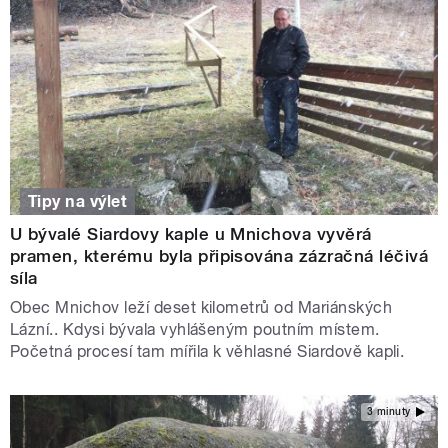
Tipy na výlet
U bývalé Siardovy kaple u Mnichova vyvěrá
pramen, kterému byla připisována zázračná léčivá
síla
Obec Mnichov leží deset kilometrů od Mariánských
Lázní.. Kdysi bývala vyhlášeným poutním místem.
Početná procesí tam mířila k věhlasné Siardově kapli.
3 minuty