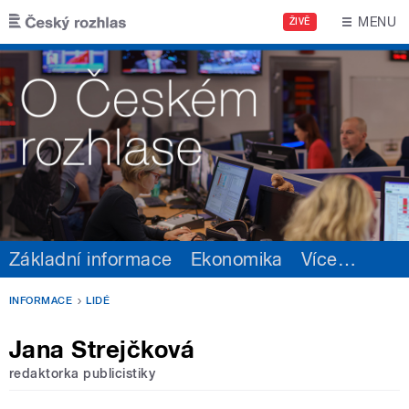
Přejít k hlavnímu obsahu
MENU
ŽIVĚ
Základní informace
Ekonomika
Více
…
INFORMACE
LIDÉ
Jana Strejčková
redaktorka publicistiky