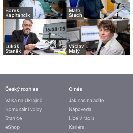
Borek
Matěj
Kapitančik
Štech
Lukáš
Václav
Staněk
Malý
Český rozhlas
O nás
Válka na Ukrajině
Jak nás naladíte
Komunální volby
Nápověda
Stanice
Lidé v rádiu
eShop
Kariéra