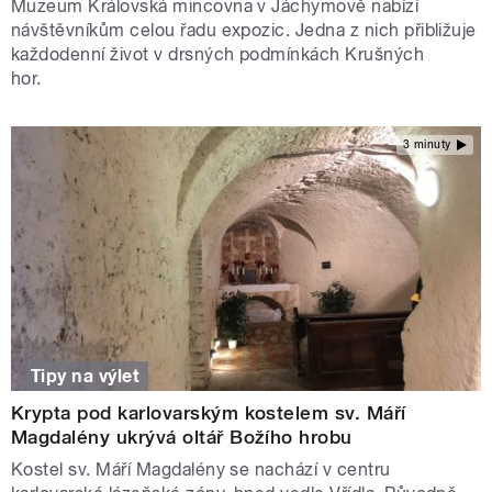
Muzeum Královská mincovna v Jáchymově nabízí
návštěvníkům celou řadu expozic. Jedna z nich přibližuje
každodenní život v drsných podmínkách Krušných
hor.
3 minuty
Tipy na výlet
Krypta pod karlovarským kostelem sv. Máří
Magdalény ukrývá oltář Božího hrobu
Kostel sv. Máří Magdalény se nachází v centru