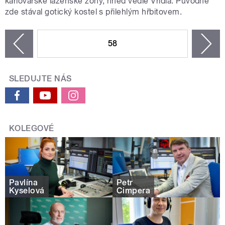
karlovarské lázeňské zóny, hned vedle Vřídla. Původně
zde stával gotický kostel s přilehlým hřbitovem.
STRÁNKY
58
n
zí
SLEDUJTE NÁS
KOLEGOVÉ
Pavlína
Petr
Kyselová
Čimpera