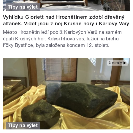
Tipy na výlet
Vyhlídku Gloriett nad Hroznětínem zdobí dřevěný
altánek. Vidět jsou z něj Krušné hory i Karlovy Vary
Město Hroznětín leží poblíž Karlových Varů na samém
úpatí Krušných hor. Kdysi trhová ves, ležící na břehu
říčky Bystřice, byla založena koncem 12. století.
3 minuty
Tipy na výlet