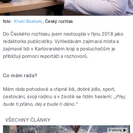
foto:
Khalil Baalbaki
,
Český rozhlas
Do Českého rozhlasu jsem nastoupila v říjnu 2018 jako
redaktorka publicistiky. Vyhledávám zajímavá místa a
zajímavé lidi v Karlovarském kraji a posluchačům je
přibližuji pomocí reportáží a rozhovorů.
Co mám ráda?
Mám ráda pohodové a vtipné lidi, dobré jídlo, sport,
cestování, svojí rodinu a v životě se řídím heslem:
„Přej,
bude ti přáno, dej a bude ti dáno.“
VŠECHNY ČLÁNKY
2 minuty