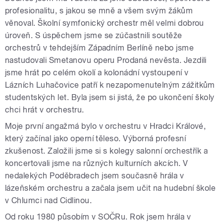
profesionalitu, s jakou se mně a všem svým žákům
věnoval. Školní symfonický orchestr měl velmi dobrou
úroveň. S úspěchem jsme se zúčastnili soutěže
orchestrů v tehdejším Západním Berlíně nebo jsme
nastudovali Smetanovu operu Prodaná nevěsta. Jezdili
jsme hrát po celém okolí a kolonádní vystoupení v
Lázních Luhačovice patří k nezapomenutelným zážitkům
studentských let. Byla jsem si jistá, že po ukončení školy
chci hrát v orchestru.
Moje první angažmá bylo v orchestru v Hradci Králové,
který začínal jako operní těleso. Výborná profesní
zkušenost. Založili jsme si s kolegy salonní orchestřík a
koncertovali jsme na různých kulturních akcích. V
nedalekých Poděbradech jsem současně hrála v
lázeňském orchestru a začala jsem učit na hudební škole
v Chlumci nad Cidlinou.
Od roku 1980 působím v SOČRu. Rok jsem hrála v