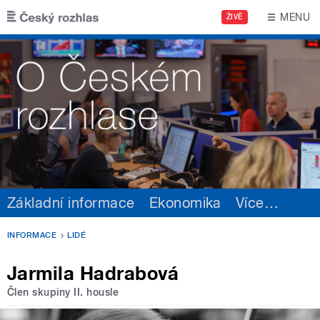
Přejít k hlavnímu obsahu
MENU
ŽIVĚ
Základní informace
Ekonomika
Více
…
INFORMACE
LIDÉ
Jarmila Hadrabová
Člen skupiny II. housle