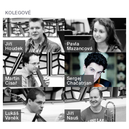
KOLEGOVÉ
Jiří
Pavla
Houdek
Mazancová
Martin
Sergej
Císař
Chačatrjan
Lukáš
Jiří
Vaněk
Nauš