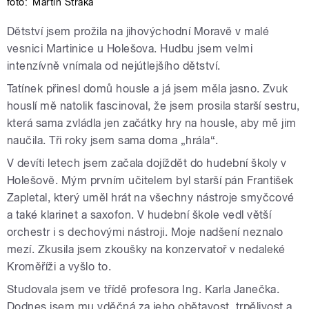
foto:
Martin Straka
Dětství jsem prožila na jihovýchodní Moravě v malé
vesnici Martinice u Holešova. Hudbu jsem velmi
intenzívně vnímala od nejútlejšího dětství.
Tatínek přinesl domů housle a já jsem měla jasno. Zvuk
houslí mě natolik fascinoval, že jsem prosila starší sestru,
která sama zvládla jen začátky hry na housle, aby mě jim
naučila. Tři roky jsem sama doma „hrála“.
V devíti letech jsem začala dojíždět do hudební školy v
Holešově. Mým prvním učitelem byl starší pán František
Zapletal, který uměl hrát na všechny nástroje smyčcové
a také klarinet a saxofon. V hudební škole vedl větší
orchestr i s dechovými nástroji. Moje nadšení neznalo
mezí. Zkusila jsem zkoušky na konzervatoř v nedaleké
Kroměříži a vyšlo to.
Studovala jsem ve třídě profesora Ing. Karla Janečka.
Dodnes jsem mu vděčná za jeho obětavost, trpělivost a