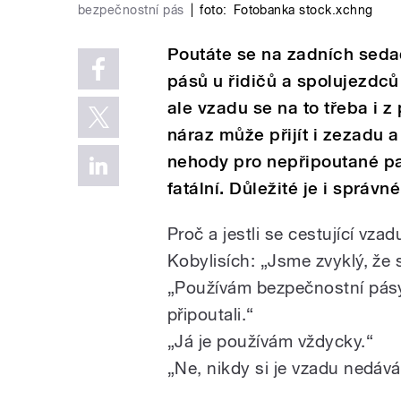
bezpečnostní pás
|
foto:
Fotobanka stock.xchng
Poutáte se na zadních sed
pásů u řidičů a spolujezdc
ale vzadu se na to třeba i 
náraz může přijít i zezadu 
nehody pro nepřipoutané p
fatální. Důležité je i správn
Proč a jestli se cestující vza
Kobylisích: „Jsme zvyklý, že
„Používám bezpečnostní pásy,
připoutali.“
„Já je používám vždycky.“
„Ne, nikdy si je vzadu nedáv