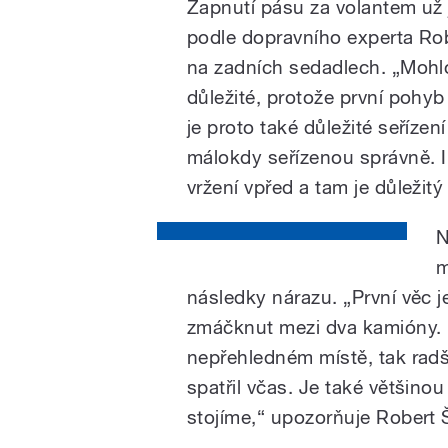
Zapnutí pásu za volantem už 
podle dopravního experta Ro
na zadních sedadlech. „Mohlo
důležité, protože první poh
je proto také důležité seřízen
málokdy seřízenou správně. I 
vržení vpřed a tam je důležit
N
m
následky nárazu. „První věc j
zmáčknut mezi dva kamióny.
nepřehledném místě, tak radš
spatřil včas. Je také většino
stojíme,“ upozorňuje Robert 