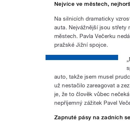
Nejvíce ve městech, nejhorš
Na silnicích dramaticky vzro
auta. Nejvážnější jsou střety 
městech. Pavla Večerku ned
pražské Jižní spojce.
„
s
auto, takže jsem musel prudce
už nestačilo zareagovat a ze
je, že to člověk vůbec nečeká
nepříjemný zážitek Pavel Več
Zapnuté pásy na zadních se