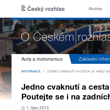
Přejít k hlavnímu obsahu
iRozhlas
Auta a motorismus
Základní info
INFORMACE
JEDNO CVAKNUTÍ A CESTA JE HNED BE
Jedno cvaknutí a cesta
Poutejte se i na zadní
1. říjen 2015