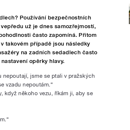
adlech? Používání bezpečnostních
ů vepředu už je dnes samozřejmostí,
z pohodlnosti často zapomíná. Přitom
a v takovém případě jsou následky
asažéry na zadních sedadlech často
é nastavení opěrky hlavy.
du nepoutají, jsme se ptali v pražských
 se vzadu nepoutám.“
 když někoho vezu, říkám ji, aby se
ám.“