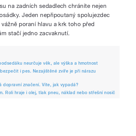
ásu na zadních sedadlech chráníte nejen
 posádky. Jeden nepřipoutaný spolujezdec
 vážně poraní hlavu a krk toho před
ám stačí jedno zacvaknutí.
podsedáku neurčuje věk, ale výška a hmotnost
bezpečit i pes. Nezajištěné zvíře je při nárazu
 dopravní značení. Víte, jak vypadá?
 Roli hraje i olej, tlak pneu, náklad nebo střešní nosič