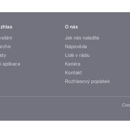
zhlas
O nás
ysílání
Jak nás naladíte
rchiv
Nápověda
sty
Lidé v rádiu
í aplikace
Kariéra
Kontakt
Rozhlasový poplatek
Coo