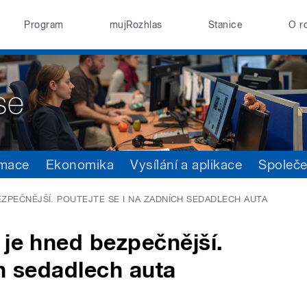
Program
mujRozhlas
Stanice
O r
rmace
Ekonomika
Vysílání a aplikace
Společ
ZPEČNĚJŠÍ. POUTEJTE SE I NA ZADNÍCH SEDADLECH AUTA
 je hned bezpečnější.
ch sedadlech auta