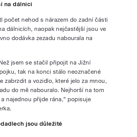
í na dálnici
stl počet nehod s nárazem do zadní části
na dálnicích, naopak nejčastější jsou ve
ávno dodávka zezadu nabourala na
Než jsem se stačil připojit na Jižní
pojku, tak na konci stálo neoznačené
 zabrzdit a vozidlo, které jelo za mnou,
zadu do mě nabouralo. Nejhorší na tom
 a najednou přijde rána,“ popisuje
erka.
dadlech jsou důležité