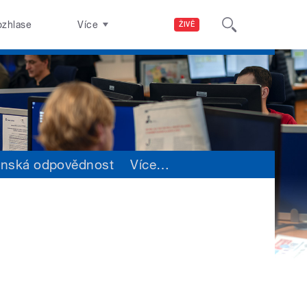
ozhlase
Více
ŽIVĚ
enská odpovědnost
Více
…