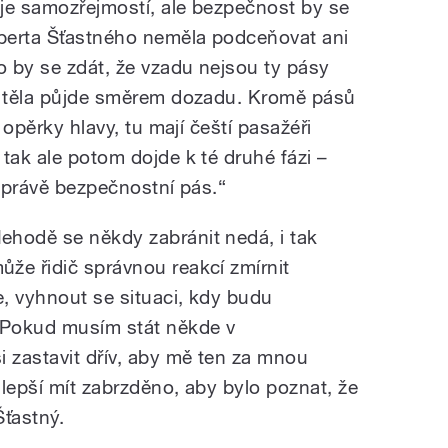
je samozřejmostí, ale bezpečnost by se
berta Šťastného neměla podceňovat ani
 by se zdát, že vzadu nejsou ty pásy
yb těla půjde směrem dozadu. Kromě pásů
í opěrky hlavy, tu mají čeští pasažéři
tak ale potom dojde k té druhé fázi –
ý právě bezpečnostní pás.“
ehodě se někdy zabránit nedá, i tak
ůže řidič správnou reakcí zmírnit
e, vyhnout se situaci, kdy budu
 Pokud musím stát někde v
i zastavit dřív, aby mě ten za mnou
u lepší mít zabrzděno, aby bylo poznat, že
Šťastný.