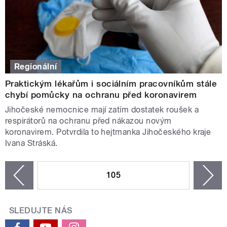
Regionální
Praktickým lékařům i sociálním pracovníkům stále
chybí pomůcky na ochranu před koronavirem
Jihočeské nemocnice mají zatím dostatek roušek a
respirátorů na ochranu před nákazou novým
koronavirem. Potvrdila to hejtmanka Jihočeského kraje
Ivana Stráská.
STRÁNKY
105
n
zí
SLEDUJTE NÁS