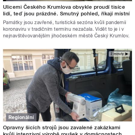
Ulicemi Českého Krumlova obvykle proudí tisíce
lidí, teď jsou prázdné. Smutný pohled, říkají místní
Památky jsou zavřené, turistická sezóna kvůli pandemii
koronaviru v tradičním termínu nezačala. Vidět to je i v
nejnavštěvovanějším jihočeském městě Český Krumlov.
2 minuty
Regionální
Opravny šicích strojů jsou zavalené zakázkami
kvůli intenzivní výrobě roušek v domácnostech