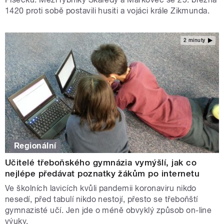
1420 proti sobě postavili husiti a vojáci krále Zikmunda.
2 minuty
Regionální
Učitelé třeboňského gymnázia vymýšlí, jak co
nejlépe předávat poznatky žákům po internetu
Ve školních lavicích kvůli pandemii koronaviru nikdo
nesedí, před tabulí nikdo nestojí, přesto se třeboňští
gymnazisté učí. Jen jde o méně obvyklý způsob on-line
výuky.