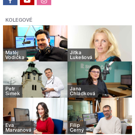
KOLEGOVÉ
Matěj
Jitka
Vodička
Lukešová
Petr
Jana
Šimek
Chládková
Eva
Filip
Marvanová
Černý