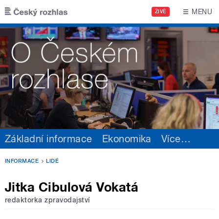
Přejít k hlavnímu obsahu
MENU
ŽIVĚ
Základní informace
Ekonomika
Více
…
INFORMACE
LIDÉ
Jitka Cibulová Vokatá
redaktorka zpravodajství