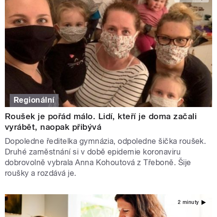
Regionální
Roušek je pořád málo. Lidí, kteří je doma začali
vyrábět, naopak přibývá
Dopoledne ředitelka gymnázia, odpoledne šička roušek.
Druhé zaměstnání si v době epidemie koronaviru
dobrovolně vybrala Anna Kohoutová z Třeboně. Šije
roušky a rozdává je.
2 minuty