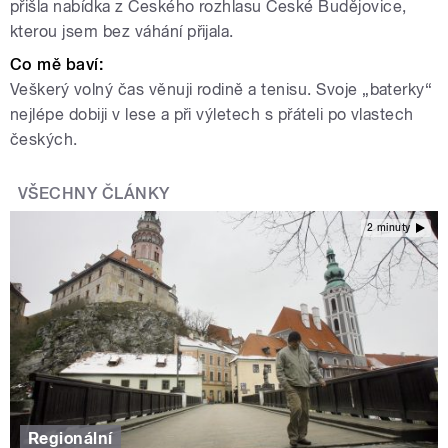
přišla nabídka z Českého rozhlasu České Budějovice,
kterou jsem bez váhání přijala.
Co mě baví:
Veškerý volný čas věnuji rodině a tenisu. Svoje „baterky“
nejlépe dobiji v lese a při výletech s přáteli po vlastech
českých.
VŠECHNY ČLÁNKY
2 minuty
Regionální