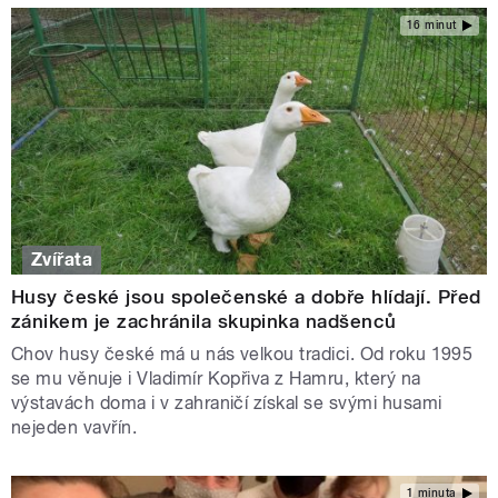
16 minut
Zvířata
Husy české jsou společenské a dobře hlídají. Před
zánikem je zachránila skupinka nadšenců
Chov husy české má u nás velkou tradici. Od roku 1995
se mu věnuje i Vladimír Kopřiva z Hamru, který na
výstavách doma i v zahraničí získal se svými husami
nejeden vavřín.
1 minuta