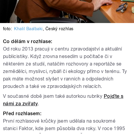
foto:
Khalil Baalbaki
,
Český rozhlas
Co dělám v rozhlase:
Od roku 2013 pracuji v centru zpravodajství a aktuální
publicistiky. Když zrovna nesedím u počítače či v
některém ze studií, natáčím rozhovory a reportáže se
zemědělci, myslivci, rybáři či ekology přímo v terénu. Ty
pak máte možnost slyšet v ranních a odpoledních
proudech a také ve zpravodajských relacích.
V současné době jsem také autorkou rubriky
Pojďte s
námi za zvířaty
.
Před rozhlasem:
První rozhlasové krůčky jsem udělala na soukromé
stanici Faktor, kde jsem působila dva roky. V roce 1995