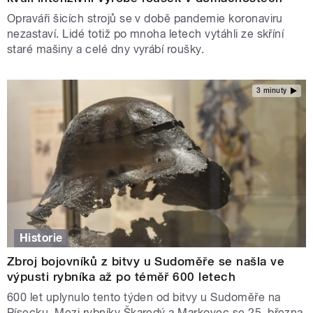
Opraváři šicích strojů se v době pandemie koronaviru
nezastaví. Lidé totiž po mnoha letech vytáhli ze skříní
staré mašiny a celé dny vyrábí roušky.
3 minuty
Historie
Zbroj bojovníků z bitvy u Sudoměře se našla ve
výpusti rybníka až po téměř 600 letech
600 let uplynulo tento týden od bitvy u Sudoměře na
Písecku. Mezi rybníky Škaredý a Markovec se 25. března