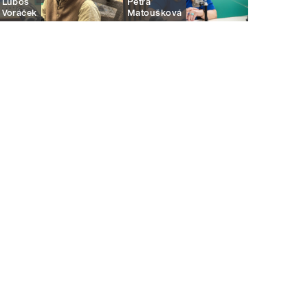
Luboš
Petra
Voráček
Matoušková