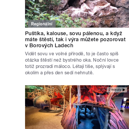
Regionální
Puštíka, kalouse, sovu pálenou, a když
máte štěstí, tak i výra můžete pozorovat
v Borových Ladech
Vidět sovu ve volné přírodě, to je často spíš
otázka štěstí než bystrého oka. Noční lovce
totiž prozradí máloco. Létají tiše, splývají s
okolím a přes den sedí nehnutě.
2 minuty