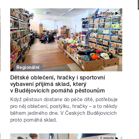
2 minuty
Regionální
Dětské oblečení, hračky i sportovní
vybavení přijímá sklad, který
v Budějovicích pomáhá pěstounům
Když pěstoun dostane do péče dítě, potřebuje
pro něj oblečení, postýlku, hračky – a to někdy
během jediného dne. V Českých Budějovicích
proto pomáhá sklad.
2 minuty