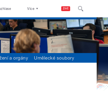
ozhlase
Více
ŽIVĚ
žení a orgány
Umělecké soubory