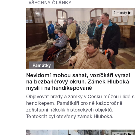
VŠECHNY ČLÁNKY
2 minuty
Památky
Nevidomí mohou sahat, vozíčkáři vyrazí
na bezbariérový okruh. Zámek Hluboká
myslí i na hendikepované
Objevovat hrady a zámky v Česku můžou i lidé s
hendikepem. Památkáři pro ně každoročně
zpřístupní několik historických objektů.
Tentokrát byl otevřený zámek Hluboká.
2 minuty