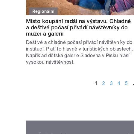
Regionální
Místo koupání radši na výstavu. Chladné
a deštivé počasí přivádí návštěvníky do
muzeí a galerií
Deštivé a chladné počasí přivádí návštěvníky do
institucí. Platí to hlavně v turistických oblastech.
Například dětská galerie Sladovna v Písku hlásí
vysokou návštěvnost.
STRÁNKY
1
2
3
4
5