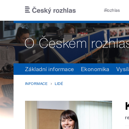
Přejít k hlavnímu obsahu
iRozhlas
Základní informace
Ekonomika
Vysíl
INFORMACE
LIDÉ
r