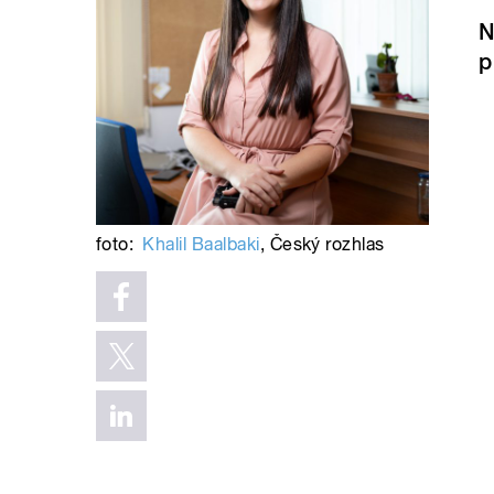
N
p
foto:
Khalil Baalbaki
,
Český rozhlas