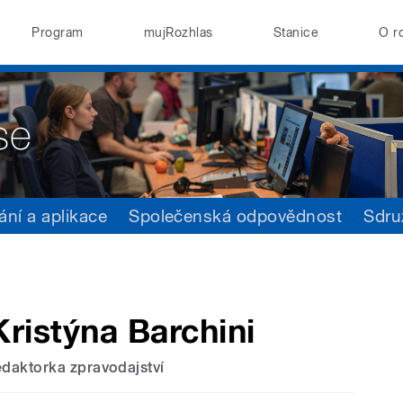
Program
mujRozhlas
Stanice
O r
ání a aplikace
Společenská odpovědnost
Sdru
Kristýna Barchini
edaktorka zpravodajství