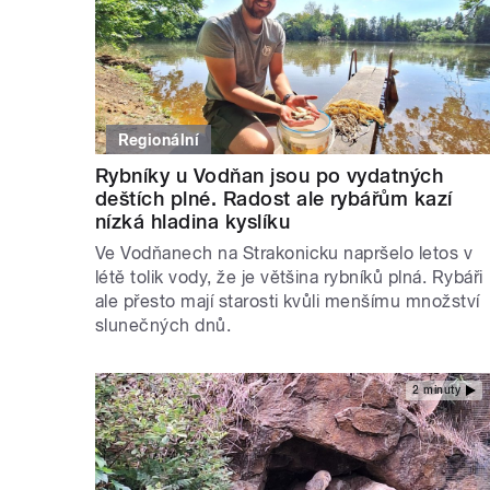
Regionální
Rybníky u Vodňan jsou po vydatných
deštích plné. Radost ale rybářům kazí
nízká hladina kyslíku
Ve Vodňanech na Strakonicku napršelo letos v
létě tolik vody, že je většina rybníků plná. Rybáři
ale přesto mají starosti kvůli menšímu množství
slunečných dnů.
2 minuty