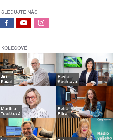
SLEDUJTE NÁS
KOLEGOVÉ
Jiří
Pavla
Kasal
Kuchtová
Martina
Petra
Toušková
Pitra