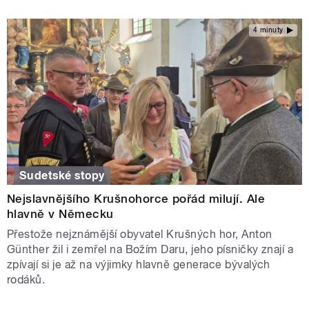
4 minuty
Sudetské stopy
Nejslavnějšího Krušnohorce pořád milují. Ale
hlavně v Německu
Přestože nejznámější obyvatel Krušných hor, Anton
Günther žil i zemřel na Božím Daru, jeho písničky znají a
zpívají si je až na výjimky hlavně generace bývalých
rodáků.