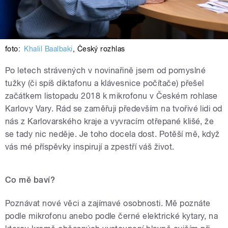
foto:
Khalil Baalbaki
,
Český rozhlas
Po letech strávených v novinařině jsem od pomyslné
tužky (či spíš diktafonu a klávesnice počítače) přešel
začátkem listopadu 2018 k mikrofonu v Českém rohlase
Karlovy Vary. Rád se zaměřuji především na tvořivé lidi od
nás z Karlovarského kraje a vyvracím otřepané klišé, že
se tady nic neděje. Je toho docela dost. Potěší mě, když
vás mé příspěvky inspirují a zpestří váš život.
Co mě baví?
Poznávat nové věci a zajímavé osobnosti. Mě poznáte
podle mikrofonu anebo podle černé elektrické kytary, na