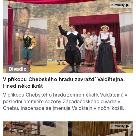
3 minuty
Divadlo
V příkopu Chebského hradu zavraždí Valdštejna.
Hned několikrát
V příkopu Chebského hradu zemře několik Valdštejnů v
poslední premiéře sezony Západočeského divadla v
Chebu. Inscenace se jmenuje Valdštejn v noční košili.
3 minuty