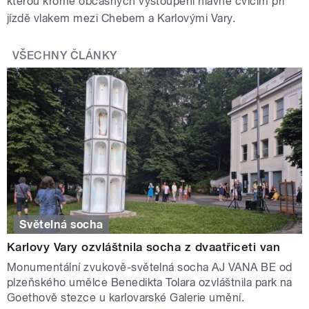
kterou kromě občasných vystoupení hlavně cvičím při
jízdě vlakem mezi Chebem a Karlovými Vary.
VŠECHNY ČLÁNKY
Světelná socha
Karlovy Vary ozvláštnila socha z dvaatřiceti van
Monumentální zvukově-světelná socha AJ VANA BE od
plzeňského umělce Benedikta Tolara ozvláštnila park na
Goethově stezce u karlovarské Galerie umění.