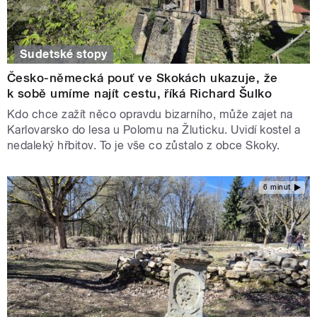
Sudetské stopy
Česko-německá pouť ve Skokách ukazuje, že
k sobě umíme najít cestu, říká Richard Šulko
Kdo chce zažít něco opravdu bizarního, může zajet na
Karlovarsko do lesa u Polomu na Žluticku. Uvidí kostel a
nedaleký hřbitov. To je vše co zůstalo z obce Skoky.
6 minut