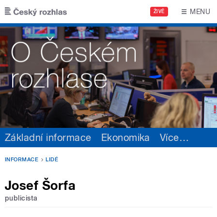
Přejít k hlavnímu obsahu
MENU
ŽIVĚ
Základní informace
Ekonomika
Více
…
INFORMACE
LIDÉ
Josef Šorfa
publicista