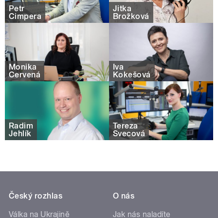
Petr
Jitka
Čimpera
Brožková
Monika
Iva
Červená
Kokešová
Radim
Tereza
Jehlík
Švecová
Český rozhlas
O nás
Válka na Ukrajině
Jak nás naladíte