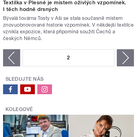
Textilka v Plesné je místem oživlých vzpomínek.
I těch hodně drsných
Bývalá továrna Tosty v Aši se stala současně místem
znovuobnovované historie vzpomínek. V někdejší textilce
vznikla expozice, která připomíná soužití Čechů a
českých Němců.
STRÁNKY
2
n
zí
SLEDUJTE NÁS
KOLEGOVÉ