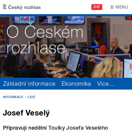
Přejít k hlavnímu obsahu
MENU
ŽIVĚ
Základní informace
Ekonomika
Více
…
INFORMACE
LIDÉ
Josef Veselý
Připravuji nedělní
Toulky Josefa Veselého