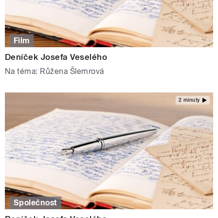
Film
Deníček Josefa Veselého
Na téma: Růžena Šlemrová
2 minuty
Společnost