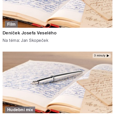
Film
Deníček Josefa Veselého
Na téma: Jan Skopeček
3 minuty
Hudební mix