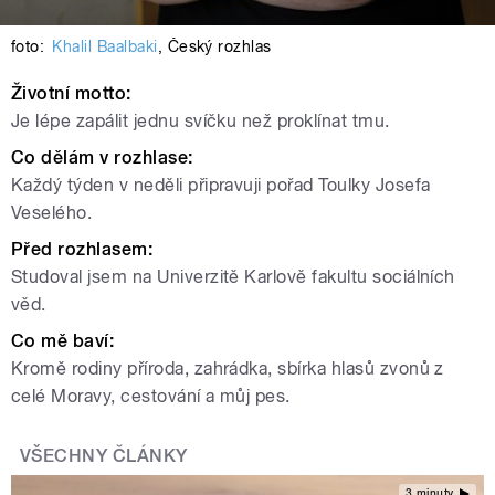
foto:
Khalil Baalbaki
,
Český rozhlas
Životní motto:
Je lépe zapálit jednu svíčku než proklínat tmu.
Co dělám v rozhlase:
Každý týden v neděli připravuji pořad Toulky Josefa
Veselého.
Před rozhlasem:
Studoval jsem na Univerzitě Karlově fakultu sociálních
věd.
Co mě baví:
Kromě rodiny příroda, zahrádka, sbírka hlasů zvonů z
celé Moravy, cestování a můj pes.
VŠECHNY ČLÁNKY
3 minuty