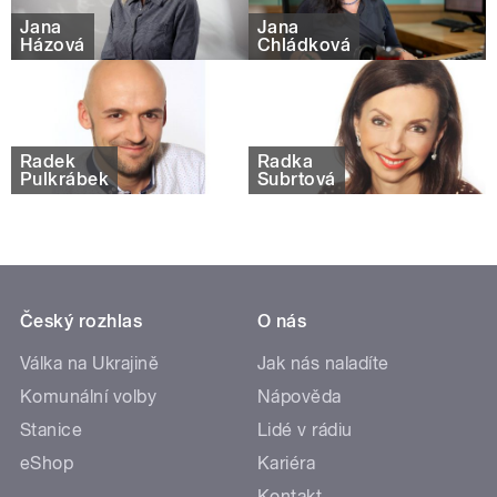
Jana
Jana
Házová
Chládková
Radek
Radka
Pulkrábek
Šubrtová
Český rozhlas
O nás
Válka na Ukrajině
Jak nás naladíte
Komunální volby
Nápověda
Stanice
Lidé v rádiu
eShop
Kariéra
Kontakt