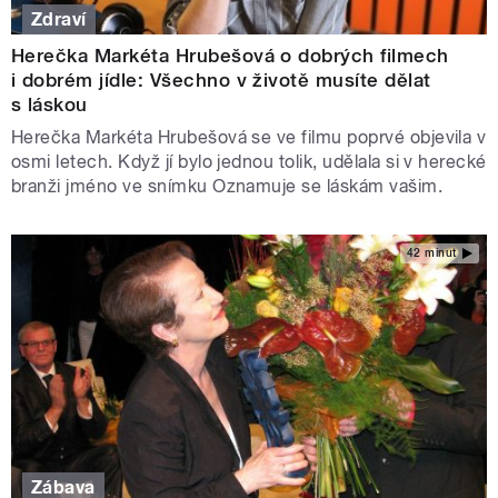
Zdraví
Herečka Markéta Hrubešová o dobrých filmech
i dobrém jídle: Všechno v životě musíte dělat
s láskou
Herečka Markéta Hrubešová se ve filmu poprvé objevila v
osmi letech. Když jí bylo jednou tolik, udělala si v herecké
branži jméno ve snímku Oznamuje se láskám vašim.
42 minut
Zábava