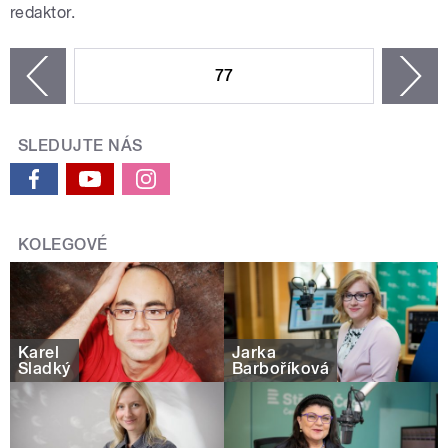
redaktor.
STRÁNKY
77
n
zí
SLEDUJTE NÁS
KOLEGOVÉ
Karel
Jarka
Sladký
Barboříková