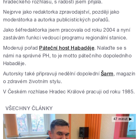
hradeckého rozhlasu, s radostí jsem přijala.
Nejprve jako redaktorka zpravodajství, později jako
moderátorka a autorka publicistických pořadů.
Jako šéfredaktorka jsem pracovala od roku 2004 a nyní
zastávám funkci vedoucí programu regionální stanice.
Moderuji pořad
Páteční host Habaděje
. Nalaďte se s
námi na správné PH, to je motto pátečního dopoledního
Habaděje.
Autorsky také připravuji nedělní dopolední
Šarm
, magazín
o zdravém životním stylu.
V Českém rozhlase Hradec Králové pracuji od roku 1985.
VŠECHNY ČLÁNKY
47 minut