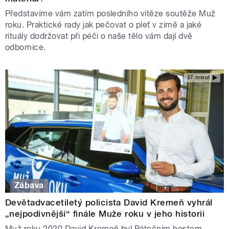
Představíme vám zatím posledního vítěze soutěže Muž
roku. Praktické rady jak pečovat o pleť v zimě a jaké
rituály dodržovat při péči o naše tělo vám dají dvě
odbornice.
37 minut
Zábava
Devětadvacetiletý policista David Kremeň vyhrál
„nejpodivnější“ finále Muže roku v jeho historii
Muž roku 2020 David Kremeň byl Pátečním hostem