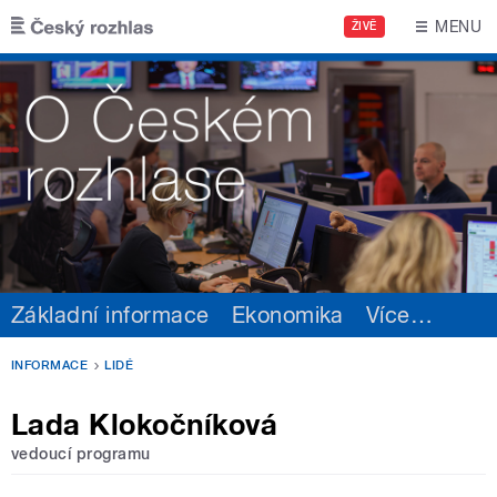
Přejít k hlavnímu obsahu
MENU
ŽIVĚ
Základní informace
Ekonomika
Více
…
INFORMACE
LIDÉ
Lada Klokočníková
vedoucí programu