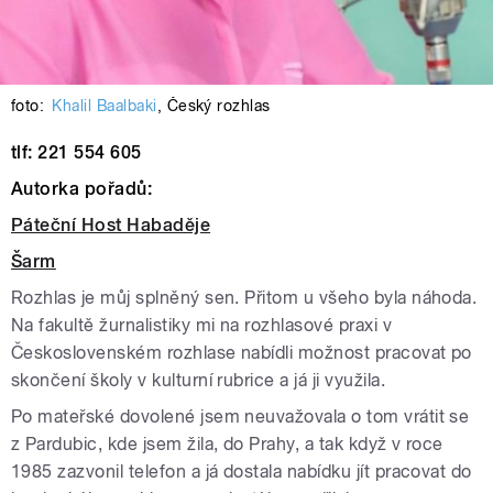
foto:
Khalil Baalbaki
,
Český rozhlas
tlf: 221 554 605
Autorka pořadů:
Páteční Host Habaděje
Šarm
Rozhlas je můj splněný sen. Přitom u všeho byla náhoda.
Na fakultě žurnalistiky mi na rozhlasové praxi v
Československém rozhlase nabídli možnost pracovat po
skončení školy v kulturní rubrice a já ji využila.
Po mateřské dovolené jsem neuvažovala o tom vrátit se
z Pardubic, kde jsem žila, do Prahy, a tak když v roce
1985 zazvonil telefon a já dostala nabídku jít pracovat do