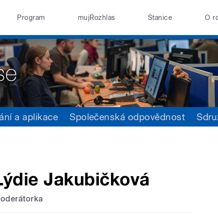
Program
mujRozhlas
Stanice
O r
ání a aplikace
Společenská odpovědnost
Sdru
Lýdie Jakubičková
oderátorka