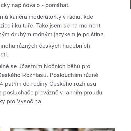
dycky naplňovalo - pomáhat.
má kariéra moderátorky v rádiu, kde
uzice i kultuře. Také jsem se na moment
ž mým druhým rodným jazykem je polština.
 mnoha různých českých hudebních
sti.
delně se účastním Nočních běhů pro
Českého Rozhlasu. Poslouchám různé
14 patřím do rodiny Českého rozhlasu
na posluchače převážně v ranním proudu
ky pro Vysočina.