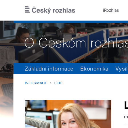
Přejít k hlavnímu obsahu
iRozhlas
Základní informace
Ekonomika
Vysíl
INFORMACE
LIDÉ
m