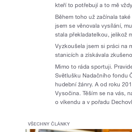
kteří to potřebují a to mě vž
Během toho už začínala také 
jsem se věnovala vysílání, m
stala překladatelkou, jeliko
Vyzkoušela jsem si práci na
stanicích a získávala zkušeno
Mimo to ráda sportuji. Pravi
Světlušku Nadačního fondu 
hudební žánry. A od roku 20
Vysočina. Těším se na vás, 
o víkendu a v pořadu Dechov
VŠECHNY ČLÁNKY