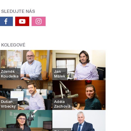
SLEDUJTE NÁS
KOLEGOVÉ
Zdeněk
Jan
Koudelka
Málek
Dušan
Adéla
Vrbecký
Zachová