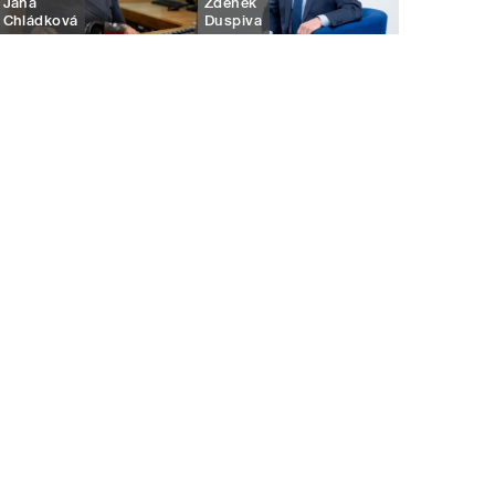
Jana
Zdeněk
Chládková
Duspiva