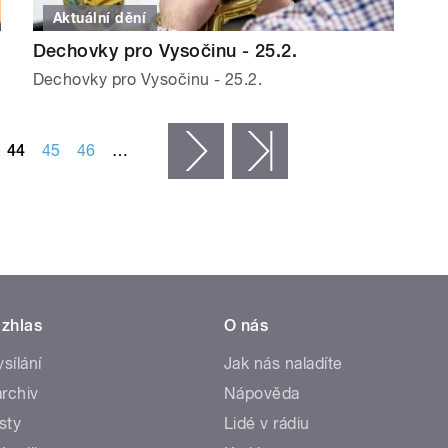
Aktuální dění
Dechovky pro Vysočinu - 25.2.
Dechovky pro Vysočinu - 25.2.
44
45
46
…
následující ›
poslední »
zhlas
O nás
ysílání
Jak nás naladíte
rchiv
Nápověda
sty
Lidé v rádiu