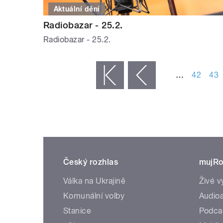
Aktuální dění
Radiobazar - 25.2.
Radiobazar - 25.2.
STRÁNKY
…
42
43
« první
‹ předchozí
Český rozhlas
mujRo
Válka na Ukrajině
Živé v
Komunální volby
Audioa
Stanice
Podca