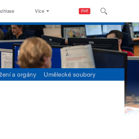
ozhlase
Více
ŽIVĚ
žení a orgány
Umělecké soubory