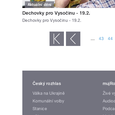
Aktuální dění
Dechovky pro Vysočinu - 19.2.
Dechovky pro Vysočinu - 19.2.
STRÁNKY
…
43
44
« první
‹ předchozí
Český rozhlas
mujRo
Válka na Ukrajině
Živé v
Komunální volby
Audioa
Stanice
Podca