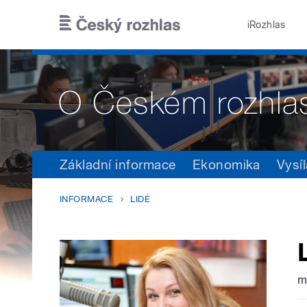
Přejít k hlavnímu obsahu
iRozhlas
Základní informace
Ekonomika
Vysíl
INFORMACE
LIDÉ
m