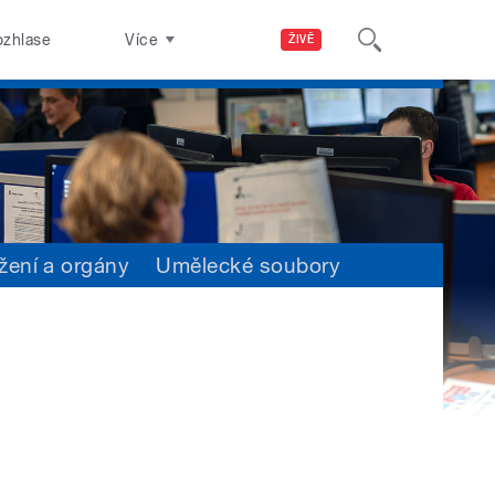
ozhlase
Více
ŽIVĚ
žení a orgány
Umělecké soubory