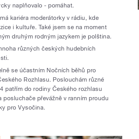
dycky naplňovalo - pomáhat.
má kariéra moderátorky v rádiu, kde
uzice i kultuře. Také jsem se na moment
ž mým druhým rodným jazykem je polština.
 mnoha různých českých hudebních
sti.
delně se účastním Nočních běhů pro
Českého Rozhlasu. Poslouchám různé
14 patřím do rodiny Českého rozhlasu
na posluchače převážně v ranním proudu
ky pro Vysočina.