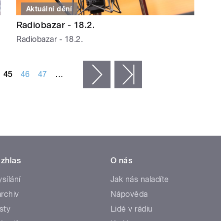
Aktuální dění
Radiobazar - 18.2.
Radiobazar - 18.2.
45
46
47
…
následující ›
poslední »
zhlas
O nás
ysílání
Jak nás naladíte
rchiv
Nápověda
sty
Lidé v rádiu