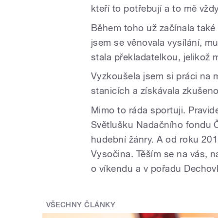
kteří to potřebují a to mě vž
Během toho už začínala také 
jsem se věnovala vysílání, m
stala překladatelkou, jeliko
Vyzkoušela jsem si práci na
stanicích a získávala zkušeno
Mimo to ráda sportuji. Pravi
Světlušku Nadačního fondu 
hudební žánry. A od roku 20
Vysočina. Těším se na vás, 
o víkendu a v pořadu Dechov
VŠECHNY ČLÁNKY