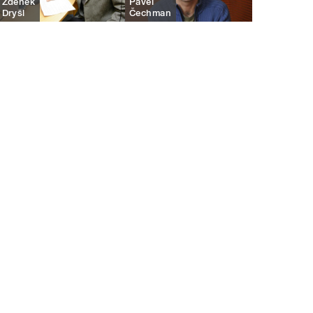
Zdeněk
Pavel
Dryšl
Čechman