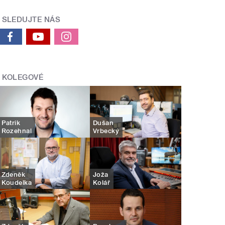
SLEDUJTE NÁS
KOLEGOVÉ
Patrik
Dušan
Rozehnal
Vrbecký
Zdeněk
Joža
Koudelka
Kolář