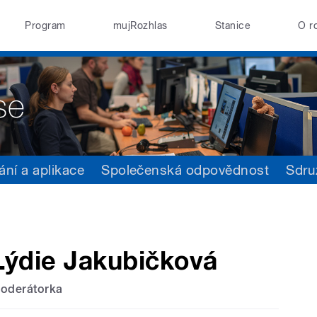
Program
mujRozhlas
Stanice
O r
ání a aplikace
Společenská odpovědnost
Sdru
Lýdie Jakubičková
oderátorka