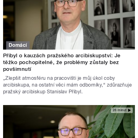
Domácí
Přibyl o kauzách pražského arcibiskupství: Je
těžko pochopitelné, že problémy zůstaly bez
povšimnutí
„Zlepšit atmosféru na pracovišti je můj úkol coby
arcibiskupa, na ostatní věci mám odborníky,“ zdůrazňuje
pražský arcibiskup Stanislav Přibyl.
26 minut