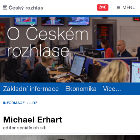
Přejít k hlavnímu obsahu
MENU
ŽIVĚ
Základní informace
Ekonomika
Více
…
INFORMACE
LIDÉ
Michael Erhart
editor sociálních sítí