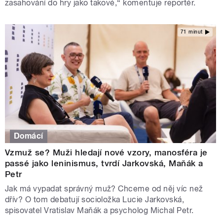
zasahování do hry jako takové,“ komentuje reportér.
71 minut
Domácí
Vzmuž se? Muži hledají nové vzory, manosféra je
passé jako leninismus, tvrdí Jarkovská, Maňák a
Petr
Jak má vypadat správný muž? Chceme od něj víc než
dřív? O tom debatují socioložka Lucie Jarkovská,
spisovatel Vratislav Maňák a psycholog Michal Petr.