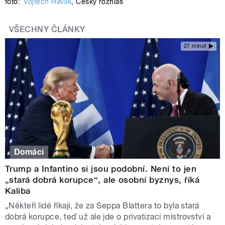
foto:
Vojtěch Havlík
,
Český rozhlas
VŠECHNY ČLÁNKY
27 minut
Domácí
Trump a Infantino si jsou podobní. Není to jen
„stará dobrá korupce“, ale osobní byznys, říká
Kaliba
„Někteří lidé říkají, že za Seppa Blattera to byla stará
dobrá korupce, teď už ale jde o privatizaci mistrovství a