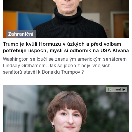
Zahraniční
Trump je kvůli Hormuzu v úzkých a před volbami
potřebuje úspěch, myslí si odborník na USA Klvaňa
Washington se loučí se zesnulým americkým senátorem
Lindsey Grahamem. Jak se jeden z nejvlivnějších
senátorů stavěl k Donaldu Trumpovi?
26 minut