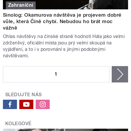
Zahraniční
Sinolog: Okamurova návštěva je projevem dobré
vůle, která Číně chybí. Nebudou ho brát moc
vážně
Ohlas návštěvy na čínské straně hodnotí Hála jako velmi
zdrženlivý, oficiální místa jsou prý velmi skoupá na
vyjádření, a to i v porovnání s jinými podobnými
návštěvami.
STRÁNKY
1
n
SLEDUJTE NÁS
KOLEGOVÉ