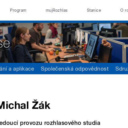
Program
mujRozhlas
Stanice
O r
ání a aplikace
Společenská odpovědnost
Sdru
Michal Žák
edoucí provozu rozhlasového studia