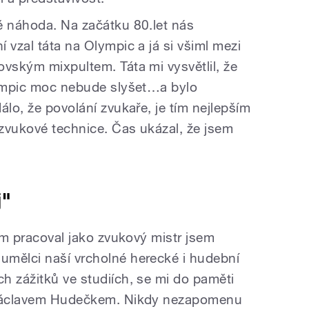
ě náhoda. Na začátku 80.let nás
 vzal táta na Olympic a já si všiml mezi
ovským mixpultem. Táta mi vysvětlil, že
lympic moc nebude slyšet…a bylo
álo, že povolání zvukaře, je tím nejlepším
zvukové technice. Čas ukázal, že jsem
j"
sem pracoval jako zvukový mistr jsem
umělci naší vrcholné herecké i hudební
h zážitků ve studiích, se mi do paměti
u Václavem Hudečkem. Nikdy nezapomenu