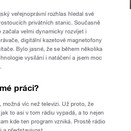
jský veřejnoprávní rozhlas hledal své
 rostoucích privátních stanic. Současně
e začala velmi dynamicky rozvíjet i
hrávače, digitální kazetové magnetofony
ítače. Bylo jasné, že se během několika
hnologie vysílání i natáčení a jsem moc
.
 mé práci?
 možná víc než televizi. Už proto, že
jak to asi v tom rádiu vypadá, a to nejen
 tam kde ten program vzniká. Prostě rádio
i a představivost.