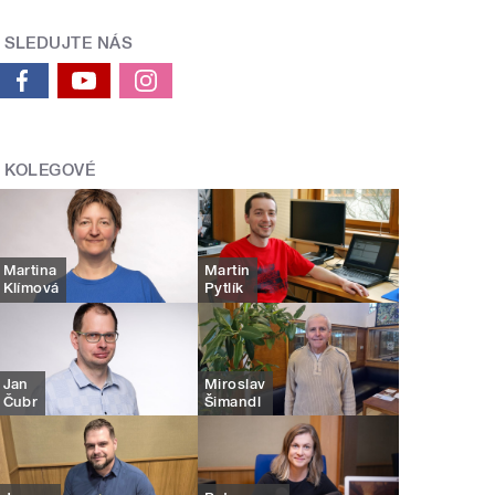
SLEDUJTE NÁS
KOLEGOVÉ
Martina
Martin
Klímová
Pytlík
Jan
Miroslav
Čubr
Šimandl