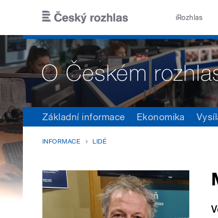
Přejít k hlavnímu obsahu
iRozhlas
Základní informace
Ekonomika
Vysíl
INFORMACE
LIDÉ
V