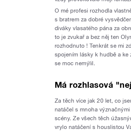
O mé profesi rozhodla vlastn
s bratrem za dobré vysvědčení
diváky vlasatého pána za obr
to je zvukař a bez něj ten O
rozhodnuto ! Tenkrát se mi zd
spojením lásky k hudbě a ke 
se moc nemýlil.
Má rozhlasová "ne
Za těch více jak 20 let, co j
natáčel s mnoha význačnými 
scény. Ze všech těch úžasnýc
vrylo natáčení s houslisto