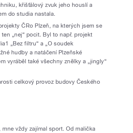
hniku, křišťálový zvuk jeho houslí a
em do studia nastala.
 projekty ČRo Plzeň, na kterých jsem se
 ten „nej“ pocit. Byl to např. projekt
ia1 „Bez filtru“ a „O soudek
ážné hudby a natáčení Plzeňské
m vyráběl také všechny znělky a „jingly“
rosti celkový provoz budovy Českého
 mne vždy zajímal sport. Od malička