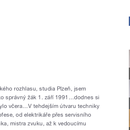
ého rozhlasu, studia Plzeň, jsem
ako správný žák 1. září 1991…dodnes si
bylo včera…V tehdejším útvaru techniky
ese, od elektrikáře přes servisního
ika, mistra zvuku, až k vedoucímu