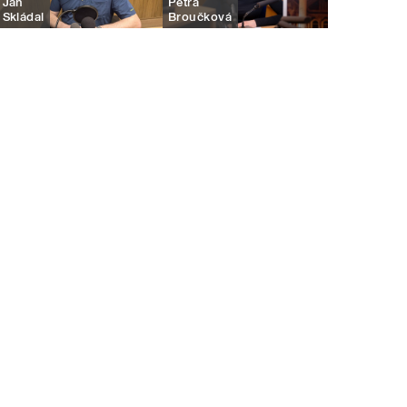
Jan
Petra
Skládal
Broučková