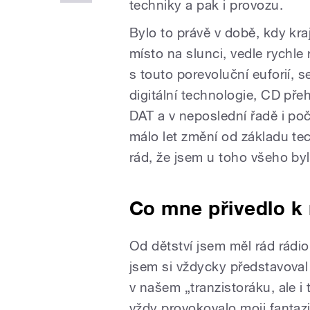
techniky a pak i provozu.
Bylo to právě v době, kdy kra
místo na slunci, vedle rychle
s touto porevoluční euforií, s
digitální technologie, CD pře
DAT a v neposlední řadě i poč
málo let změní od základu tec
rád, že jsem u toho všeho byl
Co mne přivedlo k
Od dětství jsem měl rád rádio,
jsem si vždycky představoval 
v našem „tranzistoráku, ale i
vždy provokovalo moji fantazi