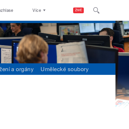
ozhlase
Více
ŽIVĚ
žení a orgány
Umělecké soubory