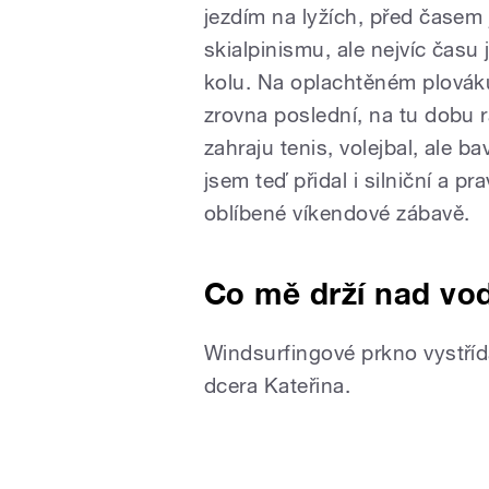
jezdím na lyžích, před časem
skialpinismu, ale nejvíc čas
kolu. Na oplachtěném plováku
zrovna poslední, na tu dobu
zahraju tenis, volejbal, ale b
jsem teď přidal i silniční a p
oblíbené víkendové zábavě.
Co mě drží nad vo
Windsurfingové prkno vystřída
dcera Kateřina.