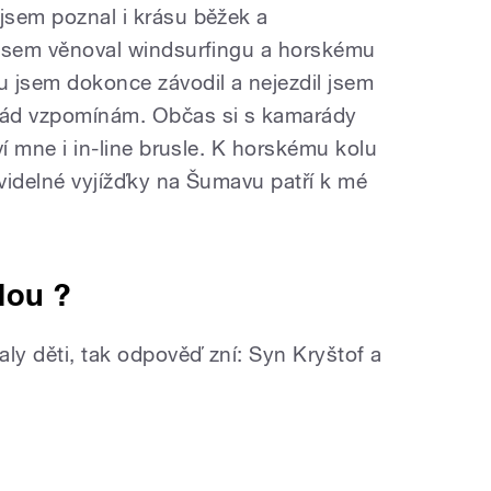
 jsem poznal i krásu běžek a
u jsem věnoval windsurfingu a horskému
 jsem dokonce závodil a nejezdil jsem
 rád vzpomínám. Občas si s kamarády
aví mne i in-line brusle. K horskému kolu
ravidelné vyjížďky na Šumavu patří k mé
dou ?
ly děti, tak odpověď zní: Syn Kryštof a