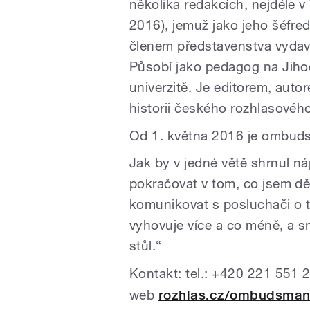
několika redakcích, nejdéle
2016), jemuž jako jeho šéfred
členem představenstva vydava
Působí jako pedagog na Jiho
univerzitě. Je editorem, autorem
historii českého rozhlasového 
Od 1. května 2016 je ombud
Jak by v jedné větě shrnul ná
pokračovat v tom, co jsem dě
komunikovat s posluchači o t
vyhovuje více a co méně, a s
stůl.“
Kontakt: tel.: +420 221 551 
web
rozhlas.cz/ombudsma