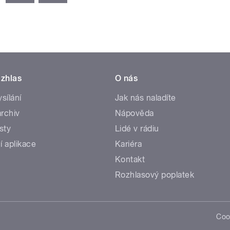
zhlas
O nás
ysílání
Jak nás naladíte
rchiv
Nápověda
sty
Lidé v rádiu
í aplikace
Kariéra
Kontakt
Rozhlasový poplatek
Coo