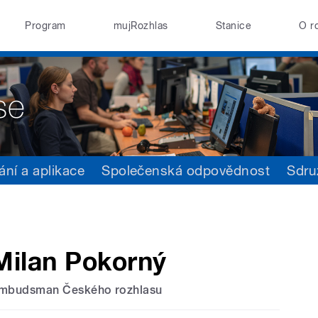
Program
mujRozhlas
Stanice
O r
ání a aplikace
Společenská odpovědnost
Sdru
Milan Pokorný
mbudsman Českého rozhlasu