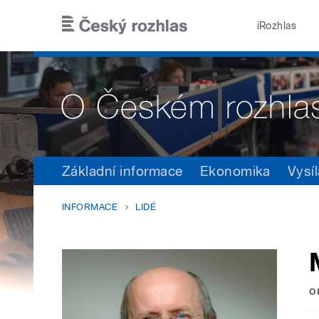
Přejít k hlavnímu obsahu
iRozhlas
Základní informace
Ekonomika
Vysíl
INFORMACE
LIDÉ
o