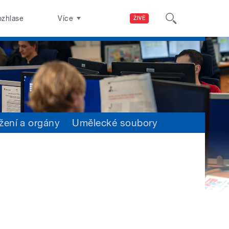
ozhlase
Více
ŽIVĚ
žení a orgány
Umělecké soubory