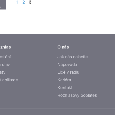
1
2
3
zhlas
O nás
ysílání
Jak nás naladíte
rchiv
Nápověda
sty
Lidé v rádiu
í aplikace
Kariéra
Kontakt
Rozhlasový poplatek