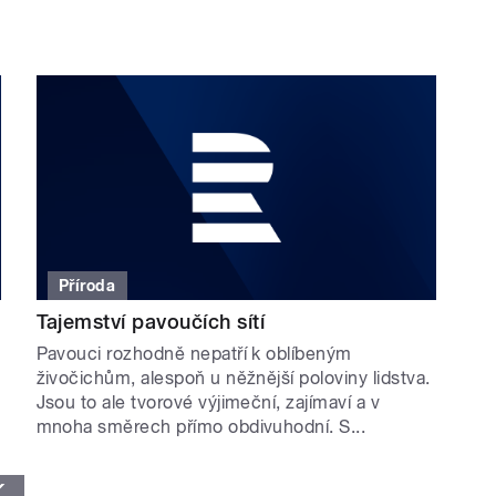
Příroda
Tajemství pavoučích sítí
Pavouci rozhodně nepatří k oblíbeným
živočichům, alespoň u něžnější poloviny lidstva.
Jsou to ale tvorové výjimeční, zajímaví a v
mnoha směrech přímo obdivuhodní. S...