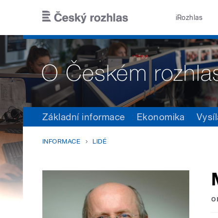
Přejít k hlavnímu obsahu
iRozhlas
Základní informace
Ekonomika
Vysíl
INFORMACE
LIDÉ
o