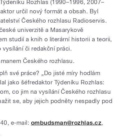
 v Týdeníku Rozhlas (1990–1996, 2007–
aktor určil nový formát a obsah. Byl
telství Českého rozhlasu Radioservis.
české univerzitě a Masarykově
 studií a knih o literární historii a teorii,
vysílání či redakční práci.
smanem Českého rozhlasu.
plň své práce? „Do jisté míry hodlám
lal jako šéfredaktor Týdeníku Rozhlas:
om, co jim na vysílání Českého rozhlasu
nažit se, aby jejich podněty nespadly pod
240, e-mail:
ombudsman@rozhlas.cz
,
n