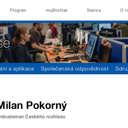
Program
mujRozhlas
Stanice
O r
ání a aplikace
Společenská odpovědnost
Sdru
Milan Pokorný
mbudsman Českého rozhlasu