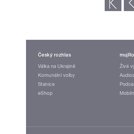
« první
‹ předchozí
Český rozhlas
mujRo
Válka na Ukrajině
Živé v
Komunální volby
Audioa
Stanice
Podca
eShop
Mobiln