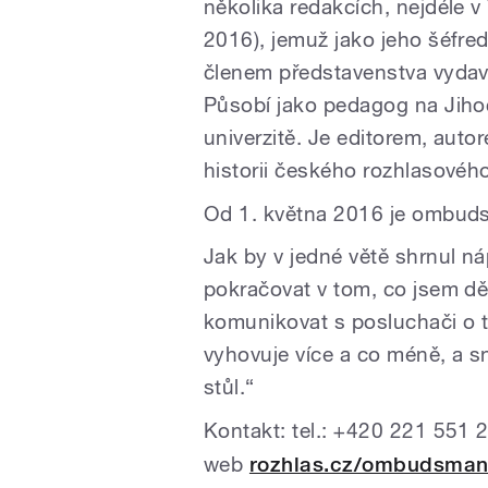
několika redakcích, nejdéle
2016), jemuž jako jeho šéfred
členem představenstva vydava
Působí jako pedagog na Jiho
univerzitě. Je editorem, autorem
historii českého rozhlasového 
Od 1. května 2016 je ombud
Jak by v jedné větě shrnul ná
pokračovat v tom, co jsem dě
komunikovat s posluchači o t
vyhovuje více a co méně, a s
stůl.“
Kontakt: tel.: +420 221 551 
web
rozhlas.cz/ombudsma