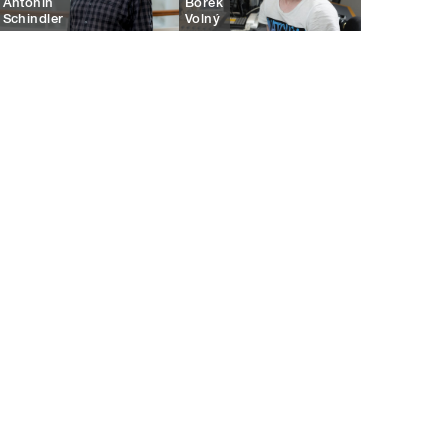
Antonín
Bořek
Schindler
Volný