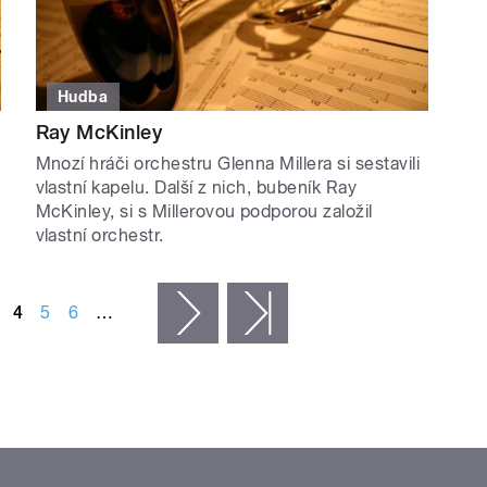
Hudba
Ray McKinley
Mnozí hráči orchestru Glenna Millera si sestavili
vlastní kapelu. Další z nich, bubeník Ray
McKinley, si s Millerovou podporou založil
vlastní orchestr.
4
5
6
…
následující ›
poslední »