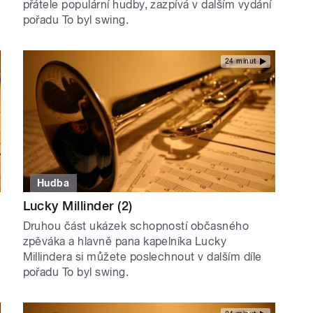
přátele populární hudby, zazpívá v dalším vydání
pořadu To byl swing.
24 minut
Hudba
Lucky Millinder (2)
Druhou část ukázek schopností občasného
zpěváka a hlavně pana kapelníka Lucky
Millindera si můžete poslechnout v dalším díle
pořadu To byl swing.