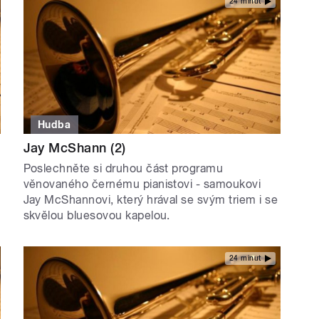
24 minut
Hudba
Jay McShann (2)
Poslechněte si druhou část programu
věnovaného černému pianistovi - samoukovi
Jay McShannovi, který hrával se svým triem i se
skvělou bluesovou kapelou.
24 minut