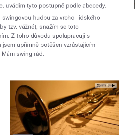
ce, uvádím tyto postupně podle abecedy.
i swingovou hudbu za vrchol lidského
y tzv. vážné), snažím se toto
ním. Z toho důvodu spolupracuji s
sem upřímně potěšen vzrůstajícím
. Mám swing rád.
25 minut