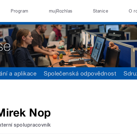
Program
mujRozhlas
Stanice
O r
ání a aplikace
Společenská odpovědnost
Sdru
Mirek Nop
xterní spolupracovník