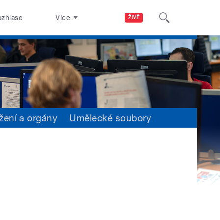
ozhlase
Více
ŽIVĚ
žení a orgány
Umělecké soubory