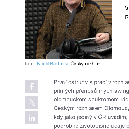
V
p
foto:
Khalil Baalbaki
,
Český rozhlas
První ostruhy s prací v rozhl
přímých přenosů mých swingo
olomouckém soukromém rádiu
Českým rozhlasem Olomouc,
kdy jako jediný v ČR uvádím,
podrobné životopisné údaje o