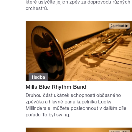
které uslyčíte jejich zpěv za doprovodu různých
orchestrů.
24 minut
Hudba
Mills Blue Rhythm Band
Druhou část ukázek schopností občasného
zpěváka a hlavně pana kapelníka Lucky
Millindera si můžete poslechnout v dalším díle
pořadu To byl swing.