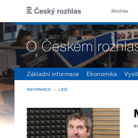
Přejít k hlavnímu obsahu
iRozhlas
Základní informace
Ekonomika
Vysíl
INFORMACE
LIDÉ
e