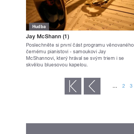
Hudba
Jay McShann (1)
Poslechněte si první část programu věnovaného
černému pianistovi - samoukovi Jay
McShannovi, který hrával se svým triem i se
skvělou bluesovou kapelou.
STRÁNKY
…
2
3
« první
‹ předchozí