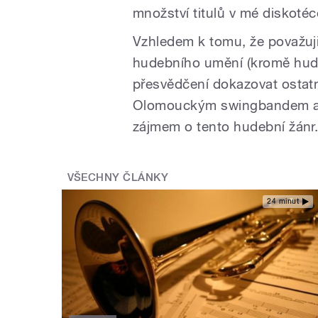
množství titulů v mé diskoté
Vzhledem k tomu, že považuj
hudebního umění (kromě hudb
přesvědčení dokazovat ostat
Olomouckým swingbandem a j
zájmem o tento hudební žánr
VŠECHNY ČLÁNKY
24 minut