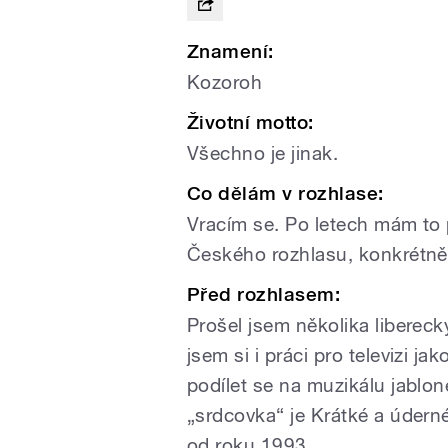
Znamení:
Kozoroh
Životní motto:
Všechno je jinak.
Co dělám v rozhlase:
Vracím se. Po letech mám to
Českého rozhlasu, konkrétně
Před rozhlasem:
Prošel jsem několika liberec
jsem si i práci pro televizi ja
podílet se na muzikálu jablo
„srdcovka“ je Krátké a údern
od roku 1993.