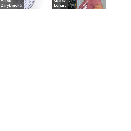
Alena
Václav
Zárybnická
Lénart