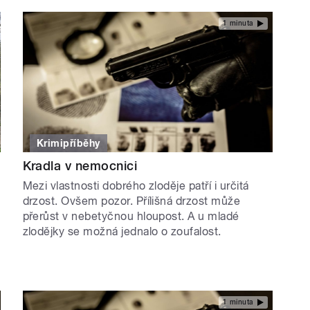
1 minuta
Krimipříběhy
Kradla v nemocnici
Mezi vlastnosti dobrého zloděje patří i určitá
drzost. Ovšem pozor. Přílišná drzost může
přerůst v nebetyčnou hloupost. A u mladé
zlodějky se možná jednalo o zoufalost.
1 minuta