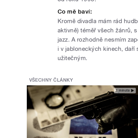
Co mě baví:
Kromě divadla mám rád hudbu 
aktivně) téměř všech žánrů, s
jazz. A rozhodně nesmím zapo
i v jabloneckých kinech, daří
užitečným.
VŠECHNY ČLÁNKY
1 minuta