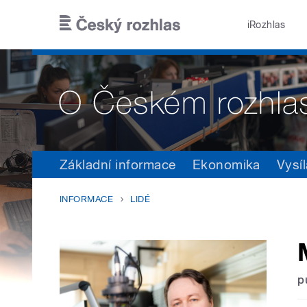
Přejít k hlavnímu obsahu
iRozhlas
Základní informace
Ekonomika
Vysíl
INFORMACE
LIDÉ
p