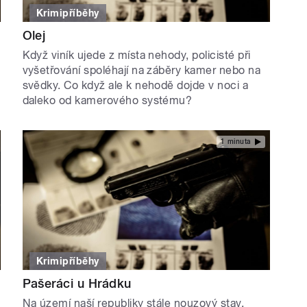
Krimipříběhy
Olej
Když viník ujede z místa nehody, policisté při
vyšetřování spoléhají na záběry kamer nebo na
svědky. Co když ale k nehodě dojde v noci a
daleko od kamerového systému?
1 minuta
Krimipříběhy
Pašeráci u Hrádku
Na území naší republiky stále nouzový stav,