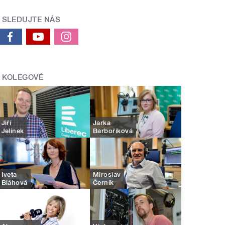
SLEDUJTE NÁS
KOLEGOVÉ
Jiří
Jarka
Jelínek
Barboříková
Iveta
Miroslav
Bláhová
Černík