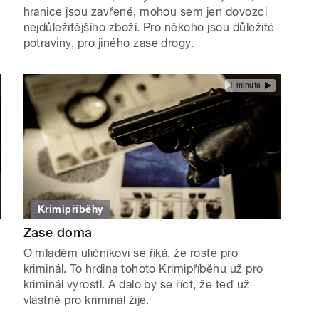
hranice jsou zavřené, mohou sem jen dovozci
nejdůležitějšího zboží. Pro někoho jsou důležité
potraviny, pro jiného zase drogy.
1 minuta
Krimipříběhy
Zase doma
O mladém uličníkovi se říká, že roste pro
kriminál. To hrdina tohoto Krimipříběhu už pro
kriminál vyrostl. A dalo by se říct, že teď už
vlastně pro kriminál žije.