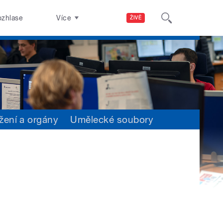
ozhlase
Více
ŽIVĚ
žení a orgány
Umělecké soubory