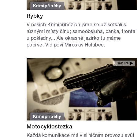
Krimipříběhy
Rybky
V našich Krimipříbězích jsme se už setkali s
různými místy činu; samoobsluha, banka, fronta
u pokladny... Ale okrasné jezírko tu máme
poprvé. Víc poví Miroslav Holubec.
1 minuta
Krimipříběhy
Motocyklostezka
Každá komunikace má v silničním provozu svůj