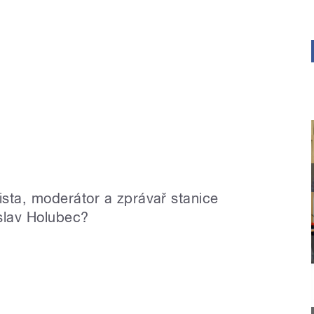
ista, moderátor a zprávař stanice
slav Holubec?