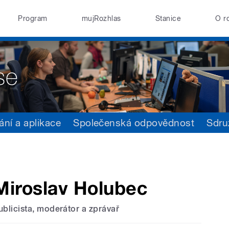
Program
mujRozhlas
Stanice
O r
ání a aplikace
Společenská odpovědnost
Sdru
Miroslav Holubec
ublicista, moderátor a zprávař