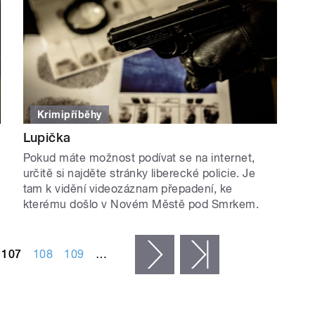
Krimipříběhy
Lupička
Pokud máte možnost podívat se na internet,
určitě si najděte stránky liberecké policie. Je
tam k vidění videozáznam přepadení, ke
kterému došlo v Novém Městě pod Smrkem.
107
108
109
…
následující ›
poslední »