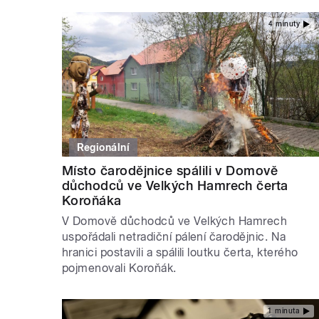
4 minuty
Regionální
Místo čarodějnice spálili v Domově
důchodců ve Velkých Hamrech čerta
Koroňáka
V Domově důchodců ve Velkých Hamrech
uspořádali netradiční pálení čarodějnic. Na
hranici postavili a spálili loutku čerta, kterého
pojmenovali Koroňák.
1 minuta