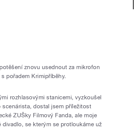
 potěšení znovu usednout za mikrofon
 s pořadem Krimipříběhy.
kými rozhlasovými stanicemi, vyzkoušel
ko scenárista, dostal jsem příležitost
necké ZUŠky Filmový Fanda, ale moje
é divadlo, se kterým se protloukáme už