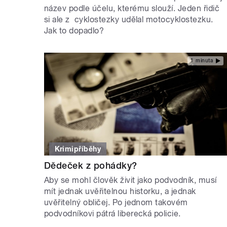
název podle účelu, kterému slouží. Jeden řidič
si ale z cyklostezky udělal motocyklostezku.
Jak to dopadlo?
1 minuta
Krimipříběhy
Dědeček z pohádky?
Aby se mohl člověk živit jako podvodník, musí
mít jednak uvěřitelnou historku, a jednak
uvěřitelný obličej. Po jednom takovém
podvodníkovi pátrá liberecká policie.