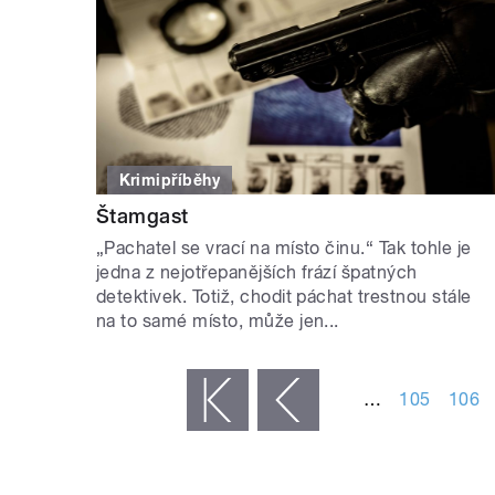
Krimipříběhy
Štamgast
„Pachatel se vrací na místo činu.“ Tak tohle je
jedna z nejotřepanějších frází špatných
detektivek. Totiž, chodit páchat trestnou stále
na to samé místo, může jen...
STRÁNKY
…
105
106
« první
‹ předchozí