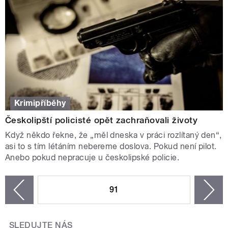
Krimipříběhy
Českolipští policisté opět zachraňovali životy
Když někdo řekne, že „měl dneska v práci rozlítaný den“,
asi to s tím létáním nebereme doslova. Pokud není pilot.
Anebo pokud nepracuje u českolipské policie.
STRÁNKY
91
n
zí
SLEDUJTE NÁS