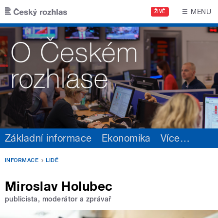
Přejít k hlavnímu obsahu
MENU
ŽIVĚ
Základní informace
Ekonomika
Více
…
INFORMACE
LIDÉ
Miroslav Holubec
publicista, moderátor a zprávař