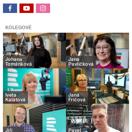
KOLEGOVÉ
Johana
Jana
Tománková
Pavlíčková
Iveta
Jana
Kalátová
Fričová
Jiří
Pavel