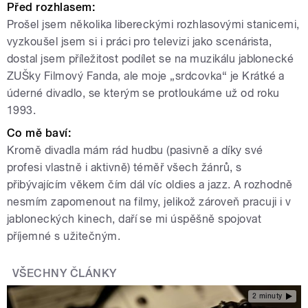
Před rozhlasem:
Prošel jsem několika libereckými rozhlasovými stanicemi,
vyzkoušel jsem si i práci pro televizi jako scenárista,
dostal jsem příležitost podílet se na muzikálu jablonecké
ZUŠky Filmový Fanda, ale moje „srdcovka“ je Krátké a
úderné divadlo, se kterým se protloukáme už od roku
1993.
Co mě baví:
Kromě divadla mám rád hudbu (pasivně a díky své
profesi vlastně i aktivně) téměř všech žánrů, s
přibývajícím věkem čím dál víc oldies a jazz. A rozhodně
nesmím zapomenout na filmy, jelikož zároveň pracuji i v
jabloneckých kinech, daří se mi úspěšně spojovat
příjemné s užitečným.
VŠECHNY ČLÁNKY
2 minuty