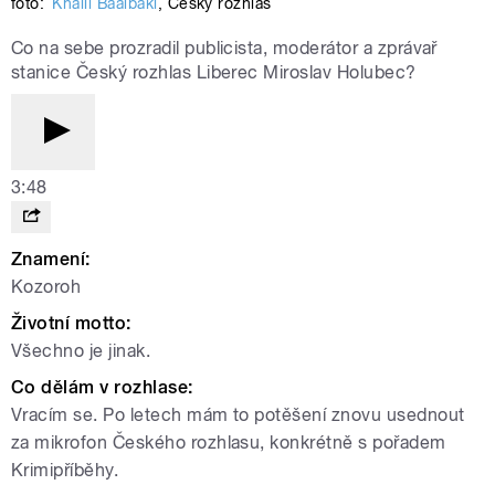
foto:
Khalil Baalbaki
,
Český rozhlas
Co na sebe prozradil publicista, moderátor a zprávař
stanice Český rozhlas Liberec Miroslav Holubec?
3:48
Znamení:
Kozoroh
Životní motto:
Všechno je jinak.
Co dělám v rozhlase:
Vracím se. Po letech mám to potěšení znovu usednout
za mikrofon Českého rozhlasu, konkrétně s pořadem
Krimipříběhy.