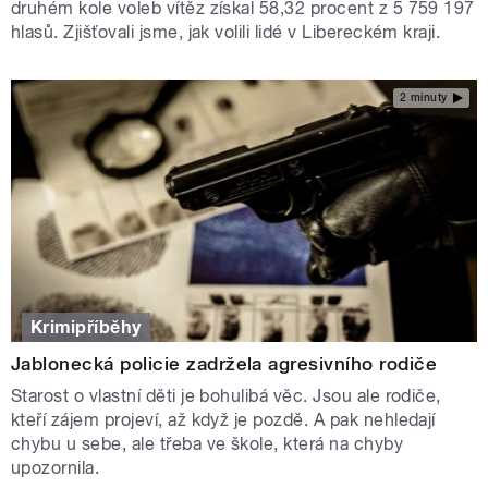
druhém kole voleb vítěz získal 58,32 procent z 5 759 197
hlasů. Zjišťovali jsme, jak volili lidé v Libereckém kraji.
2 minuty
Krimipříběhy
Jablonecká policie zadržela agresivního rodiče
Starost o vlastní děti je bohulibá věc. Jsou ale rodiče,
kteří zájem projeví, až když je pozdě. A pak nehledají
chybu u sebe, ale třeba ve škole, která na chyby
upozornila.