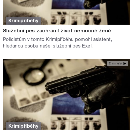
Krimipříběhy
Služební pes zachránil život nemocné ženě
Policistům v tomto Krimipříběhu pomohl asistent,
hledanou osobu našel služební pes Exel.
2 minuty
Krimipříběhy