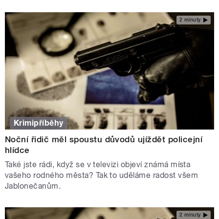
2 minuty
Krimipříběhy
Noční řidič měl spoustu důvodů ujíždět policejní
hlídce
Také jste rádi, když se v televizi objeví známá místa
vašeho rodného města? Tak to uděláme radost všem
Jablonečanům.
2 minuty