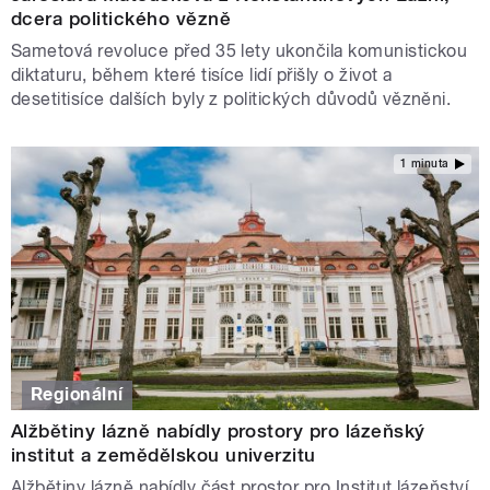
dcera politického vězně
Sametová revoluce před 35 lety ukončila komunistickou
diktaturu, během které tisíce lidí přišly o život a
desetitisíce dalších byly z politických důvodů vězněni.
1 minuta
Regionální
Alžbětiny lázně nabídly prostory pro lázeňský
institut a zemědělskou univerzitu
Alžbětiny lázně nabídly část prostor pro Institut lázeňství