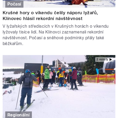
Počasí
Krušné hory o víkendu čelily náporu lyžařů,
Klínovec hlásil rekordní návštěvnost
V lyžařských střediscích v Krušných horách o víkendu
lyžovaly tisíce lidí. Na Klínovci zaznamenali rekordní
návštěvnost. Počasí a sněhové podmínky přály také
běžkařům.
2 minuty
Regionální