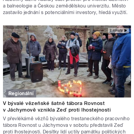
a balneologie a Českou zemědělskou univerzitu. Město
zastavilo jednání s potenciálními investory, hledá využití.
2 minuty
Regionální
V bývalé vězeňské šatně tábora Rovnost
v Jáchymově vznikla Zeď proti lhostejnosti
V převlékárně vězňů bývalého trestaneckého pracovního
tábora Rovnost u Jáchymova v sobotu představili Zeď
proti lhostejnosti. Desítky lidí uctily památku politických