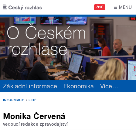
Přejít k hlavnímu obsahu
MENU
ŽIVĚ
Základní informace
Ekonomika
Více
…
INFORMACE
LIDÉ
Monika Červená
vedoucí redakce zpravodajství