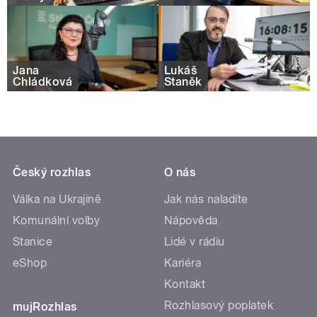
Jana
Lukáš
Chládková
Staněk
Český rozhlas
O nás
Válka na Ukrajině
Jak nás naladíte
Komunální volby
Nápověda
Stanice
Lidé v rádiu
eShop
Kariéra
Kontakt
Rozhlasový poplatek
mujRozhlas