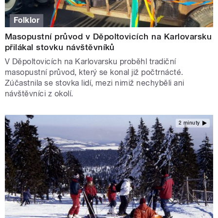
Folklor
Masopustní průvod v Děpoltovicích na Karlovarsku
přilákal stovku návštěvníků
V Děpoltovicích na Karlovarsku proběhl tradiční
masopustní průvod, který se konal již počtrnácté.
Zúčastnila se stovka lidí, mezi nimiž nechyběli ani
návštěvníci z okolí.
2 minuty