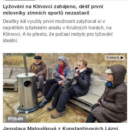
Lyžování na Klínovci zahájeno, déšť první
milovníky zimních sportů nezastavil
Desítky lidí využily první možnosti zalyžovat si v
největším lyžařském areálu v Krušných horách, na
Klínovci. A to přesto, že počasí nebylo pro lyžování
ideální.
3 minuty
Příběh
Jaroslava Matoušková z Konstantinových Lázní,