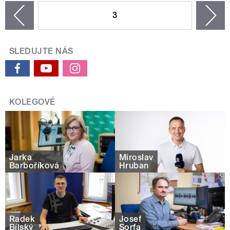
3
n
zí
SLEDUJTE NÁS
KOLEGOVÉ
Jarka
Miroslav
Barboříková
Hruban
Radek
Josef
Bílský
Šorfa