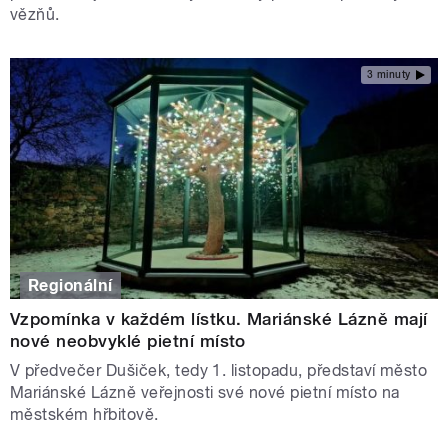
vězňů.
3 minuty
Regionální
Vzpomínka v každém lístku. Mariánské Lázně mají
nové neobvyklé pietní místo
V předvečer Dušiček, tedy 1. listopadu, představí město
Mariánské Lázně veřejnosti své nové pietní místo na
městském hřbitově.
STRÁNKY