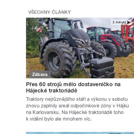
VŠECHNY ČLÁNKY
2 minuty
Zábava
Přes 60 strojů mělo dostaveníčko na
Hájecké traktoriádě
Traktory nejrůznějšího stáří a výkonu v sobotu
znovu zaplnily areál odpočinkové zóny v Hájku
na Karlovarsku. Na Hájecké traktoriádě toho
k vidění bylo ale mnohem víc.