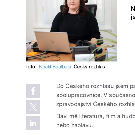
N
j
foto:
Khalil Baalbaki
,
Český rozhlas
Do Českého rozhlasu jsem pak
spolupracovnice.
V současnos
zpravodajství Českého rozhla
Baví mě literatura, film a hud
nebo zaplavu.