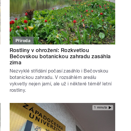
Příroda
Rostliny v ohrožení: Rozkvetlou
Bečovskou botanickou zahradu zasáhla
zima
Nezvyklé střídání počasí zasáhlo i Bečovskou
botanickou zahradu. V rozsáhlém areálu
vykvetly nejen jarní, ale už i některé téměř letní
rostliny.
1 minuta