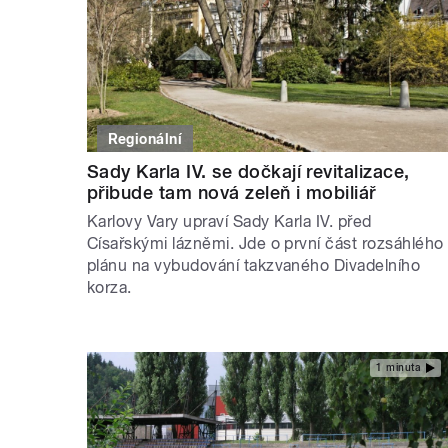
Regionální
Sady Karla IV. se dočkají revitalizace,
přibude tam nová zeleň i mobiliář
Karlovy Vary upraví Sady Karla IV. před
Císařskými lázněmi. Jde o první část rozsáhlého
plánu na vybudování takzvaného Divadelního
korza.
1 minuta