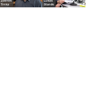
Zdeněk
Lukáš
Trnka
Staněk