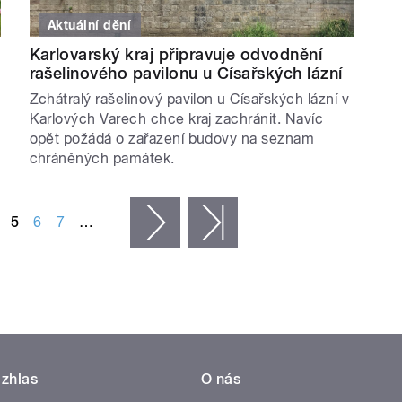
Aktuální dění
Karlovarský kraj připravuje odvodnění
rašelinového pavilonu u Císařských lázní
Zchátralý rašelinový pavilon u Císařských lázní v
Karlových Varech chce kraj zachránit. Navíc
opět požádá o zařazení budovy na seznam
chráněných památek.
5
6
7
…
následující ›
poslední »
zhlas
O nás