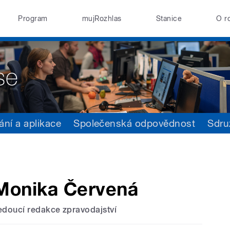
Program
mujRozhlas
Stanice
O r
ání a aplikace
Společenská odpovědnost
Sdru
Monika Červená
edoucí redakce zpravodajství