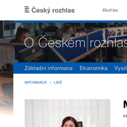
Přejít k hlavnímu obsahu
iRozhlas
Základní informace
Ekonomika
Vysíl
INFORMACE
LIDÉ
v