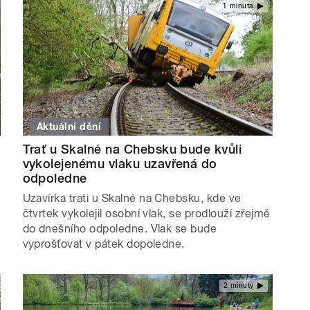
1 minuta
Aktuální dění
Trať u Skalné na Chebsku bude kvůli
vykolejenému vlaku uzavřená do
odpoledne
Uzavírka trati u Skalné na Chebsku, kde ve
čtvrtek vykolejil osobní vlak, se prodlouží zřejmě
do dnešního odpoledne. Vlak se bude
vyprošťovat v pátek dopoledne.
2 minuty