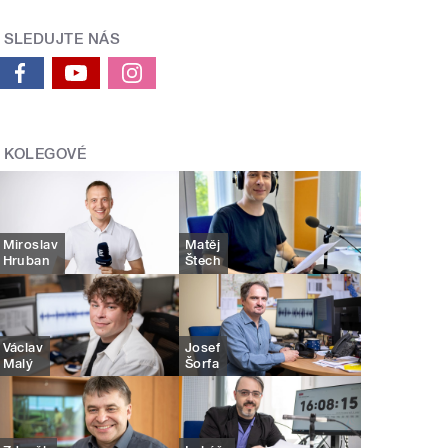
SLEDUJTE NÁS
KOLEGOVÉ
Miroslav
Matěj
Hruban
Štech
Václav
Josef
Malý
Šorfa