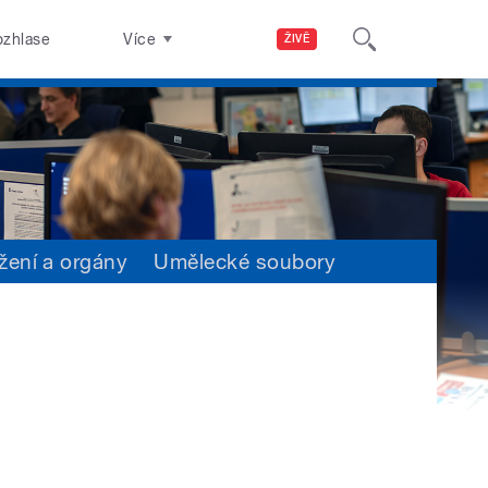
ozhlase
Více
ŽIVĚ
žení a orgány
Umělecké soubory