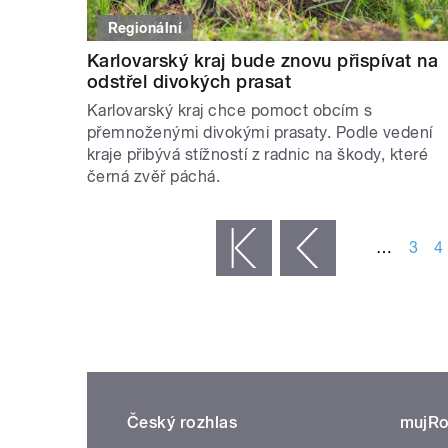
Regionální
Karlovarský kraj bude znovu přispívat na
odstřel divokých prasat
Karlovarský kraj chce pomoct obcím s
přemnoženými divokými prasaty. Podle vedení
kraje přibývá stížností z radnic na škody, které
černá zvěř páchá.
STRÁNKY
…
3
4
« první
‹ předchozí
Český rozhlas
mujRo