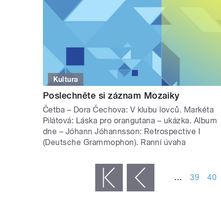
Kultura
Poslechněte si záznam Mozaiky
Četba – Dora Čechova: V klubu lovců. Markéta
Pilátová: Láska pro orangutana – ukázka. Album
dne – Jóhann Jóhannsson: Retrospective I
(Deutsche Grammophon). Ranní úvaha
STRÁNKY
…
39
40
« první
‹ předchozí