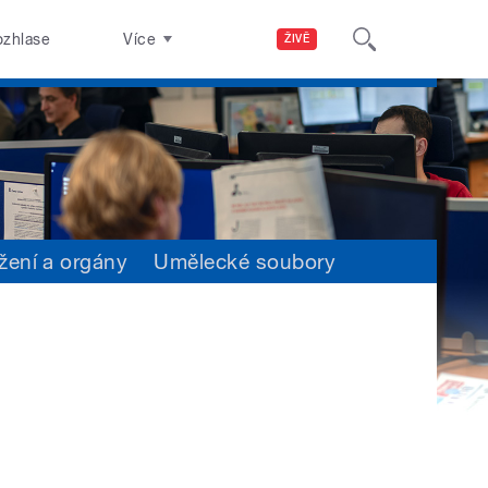
ozhlase
Více
ŽIVĚ
žení a orgány
Umělecké soubory