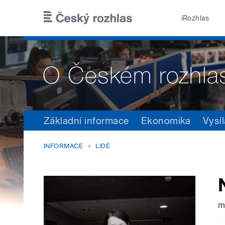
Přejít k hlavnímu obsahu
iRozhlas
Základní informace
Ekonomika
Vysíl
INFORMACE
LIDÉ
m