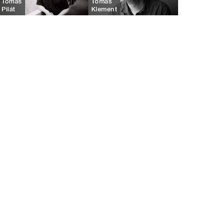
Tomáš
Tomáš
Pilát
Klement