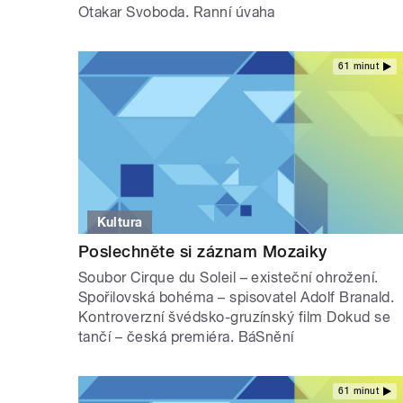
Otakar Svoboda. Ranní úvaha
61 minut
Kultura
Poslechněte si záznam Mozaiky
Soubor Cirque du Soleil – existeční ohrožení.
Spořilovská bohéma – spisovatel Adolf Branald.
Kontroverzní švédsko-gruzínský film Dokud se
tančí – česká premiéra. BáSnění
61 minut