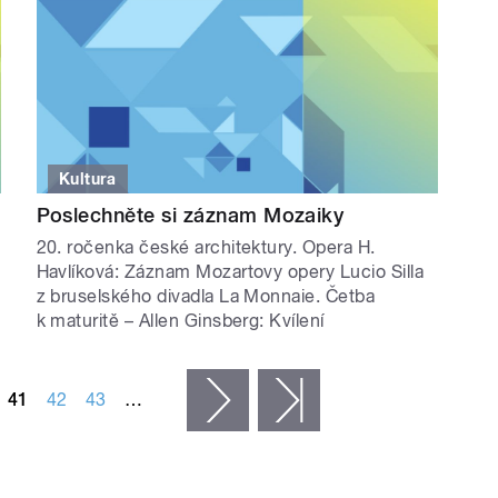
Kultura
Poslechněte si záznam Mozaiky
20. ročenka české architektury. Opera H.
Havlíková: Záznam Mozartovy opery Lucio Silla
z bruselského divadla La Monnaie. Četba
k maturitě – Allen Ginsberg: Kvílení
41
42
43
…
následující ›
poslední »