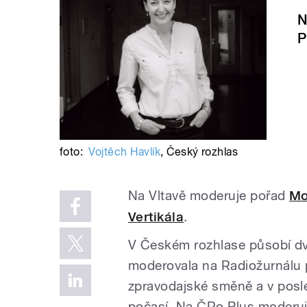
N
P
foto:
Vojtěch Havlík
,
Český rozhlas
Na Vltavě moderuje pořad
Mo
Vertikála
.
V Českém rozhlase působí dv
moderovala na Radiožurnálu 
zpravodajské směně a v posled
počasí. Na ČRo Plus moderuj