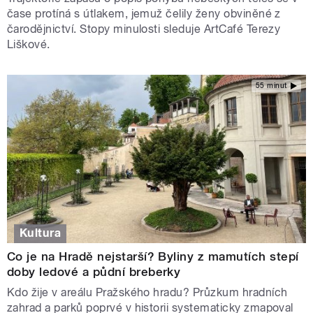
čase protíná s útlakem, jemuž čelily ženy obviněné z
čarodějnictví. Stopy minulosti sleduje ArtCafé Terezy
Liškové.
55 minut
Kultura
Co je na Hradě nejstarší? Byliny z mamutích stepí
doby ledové a půdní breberky
Kdo žije v areálu Pražského hradu? Průzkum hradních
zahrad a parků poprvé v historii systematicky zmapoval