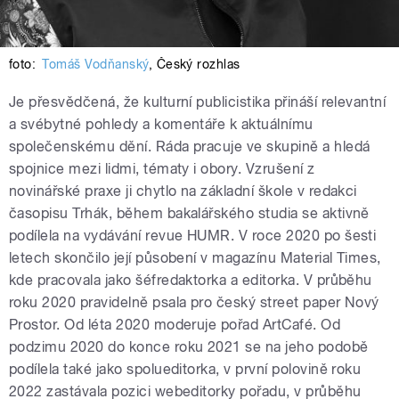
foto:
Tomáš Vodňanský
,
Český rozhlas
Je přesvědčená, že kulturní publicistika přináší relevantní
a svébytné pohledy a komentáře k aktuálnímu
společenskému dění. Ráda pracuje ve skupině a hledá
spojnice mezi lidmi, tématy i obory. Vzrušení z
novinářské praxe ji chytlo na základní škole v redakci
časopisu Trhák, během bakalářského studia se aktivně
podílela na vydávání revue HUMR. V roce 2020 po šesti
letech skončilo její působení v magazínu Material Times,
kde pracovala jako šéfredaktorka a editorka. V průběhu
roku 2020 pravidelně psala pro český street paper Nový
Prostor. Od léta 2020 moderuje pořad ArtCafé. Od
podzimu 2020 do konce roku 2021 se na jeho podobě
podílela také jako spolueditorka, v první polovině roku
2022 zastávala pozici webeditorky pořadu, v průběhu