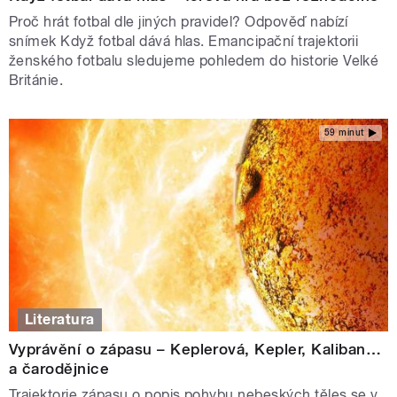
Proč hrát fotbal dle jiných pravidel? Odpověď nabízí
snímek Když fotbal dává hlas. Emancipační trajektorii
ženského fotbalu sledujeme pohledem do historie Velké
Británie.
59 minut
Literatura
Vyprávění o zápasu – Keplerová, Kepler, Kaliban…
a čarodějnice
Trajektorie zápasu o popis pohybu nebeských těles se v