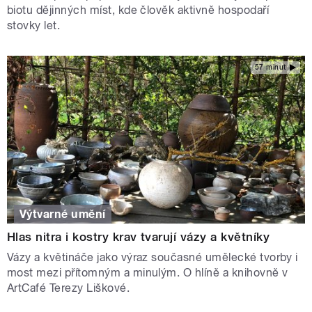
biotu dějinných míst, kde člověk aktivně hospodaří
stovky let.
57 minut
Výtvarné umění
Hlas nitra i kostry krav tvarují vázy a květníky
Vázy a květináče jako výraz současné umělecké tvorby i
most mezi přítomným a minulým. O hlíně a knihovně v
ArtCafé Terezy Liškové.