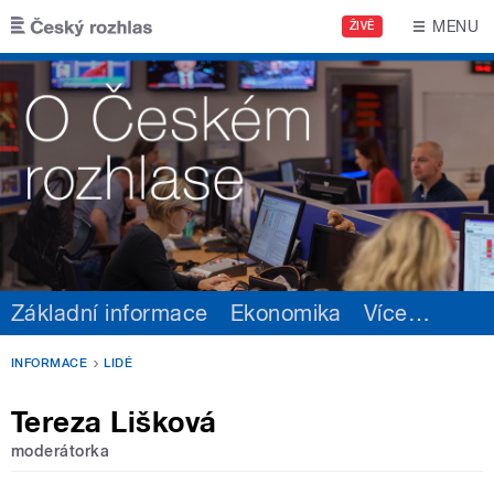
Přejít k hlavnímu obsahu
MENU
ŽIVĚ
Základní informace
Ekonomika
Více
…
INFORMACE
LIDÉ
Tereza Lišková
moderátorka