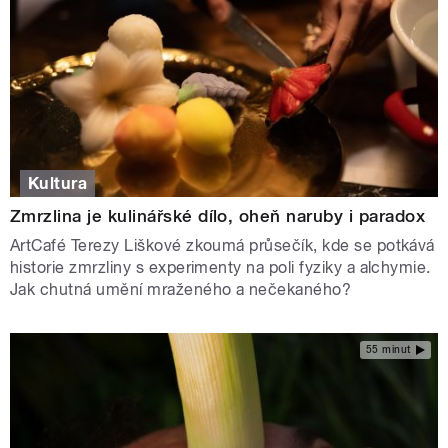
Kultura
Zmrzlina je kulinářské dílo, oheň naruby i paradox
ArtCafé Terezy Liškové zkoumá průsečík, kde se potkává
historie zmrzliny s experimenty na poli fyziky a alchymie.
Jak chutná umění mraženého a nečekaného?
55 minut