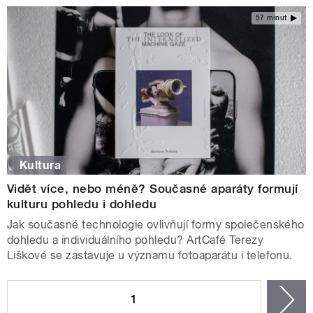
57 minut
Kultura
Vidět více, nebo méně? Současné aparáty formují
kulturu pohledu i dohledu
Jak současné technologie ovlivňují formy společenského
dohledu a individuálního pohledu? ArtCafé Terezy
Liškové se zastavuje u významu fotoaparátu i telefonu.
STRÁNKY
1
n