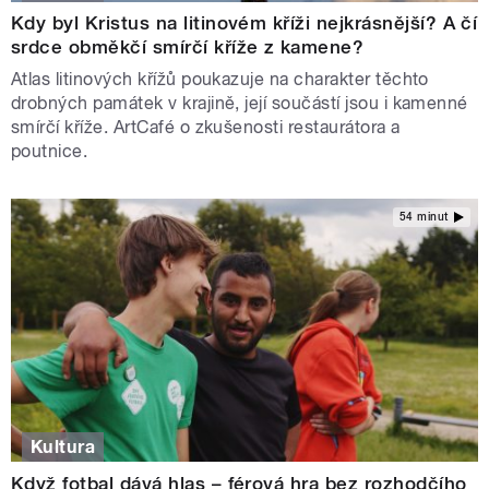
Kdy byl Kristus na litinovém kříži nejkrásnější? A čí
srdce obměkčí smírčí kříže z kamene?
Atlas litinových křížů poukazuje na charakter těchto
drobných památek v krajině, její součástí jsou i kamenné
smírčí kříže. ArtCafé o zkušenosti restaurátora a
poutnice.
54 minut
Kultura
Když fotbal dává hlas – férová hra bez rozhodčího