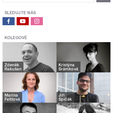
SLEDUJTE NÁS
KOLEGOVÉ
Zdeněk
Kristýna
Rakušan
Šrámková
Marina
Jiří
Feltlová
Špičák