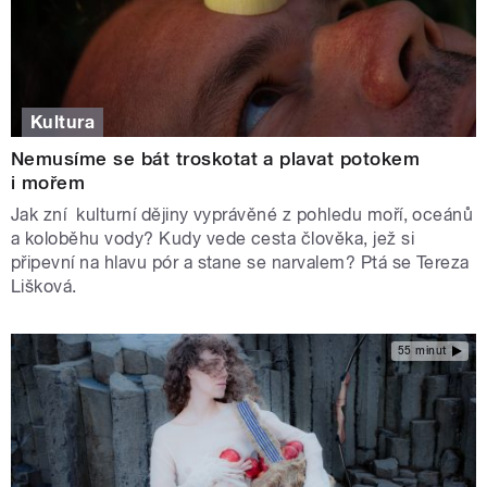
Kultura
Nemusíme se bát troskotat a plavat potokem
i mořem
Jak zní kulturní dějiny vyprávěné z pohledu moří, oceánů
a koloběhu vody? Kudy vede cesta člověka, jež si
připevní na hlavu pór a stane se narvalem? Ptá se Tereza
Lišková.
55 minut