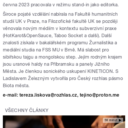
června 2023 pracovala v režimu stand-in jako editorka.
Široce pojaté vzdělání nabírala na Fakultě humanitních
studií UK v Praze, na Filozofické fakultě UK se později
věnovala novým médiím v kontextu subverzivní praxe
(HotKarot&OpenSauce, Taboo Socket a další). Další
znalosti získala v bakalářském programu Žurnalistika a
mediální studia na FSS MU v Brně. Má slabost pro
sibiřskou tajgu a mongolskou step. Jejím rodným krajem
jsou uranové haldy na Příbramsku a panely Jižního
Města. Je členkou sonického uskupení KINETICON. S
Ladislavem Železným vytvořila pro Český rozhlas pásmo
Biota města.
e-mail: tereza.liskova@rozhlas.cz, tejino@proton.me
VŠECHNY ČLÁNKY
56 minut