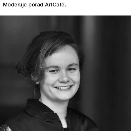
Moderuje pořad
ArtCafé
.