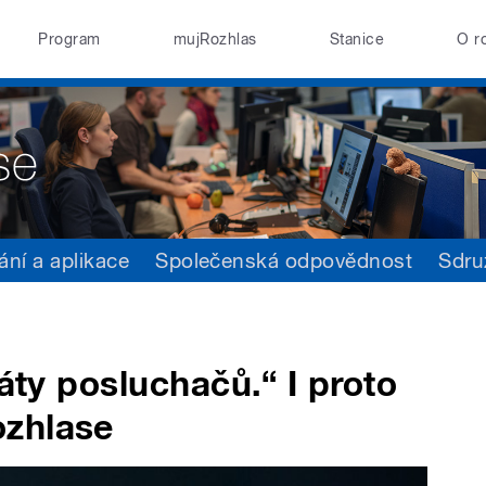
Program
mujRozhlas
Stanice
O r
ání a aplikace
Společenská odpovědnost
Sdru
náty posluchačů.“ I proto
ozhlase