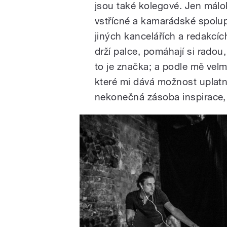
jsou také kolegové. Jen málo
vstřícné a kamarádské spolup
jiných kancelářích a redakcích
drží palce, pomáhají si radou
to je značka; a podle mě velmi
které mi dává možnost uplatnit
nekonečná zásoba inspirace, t