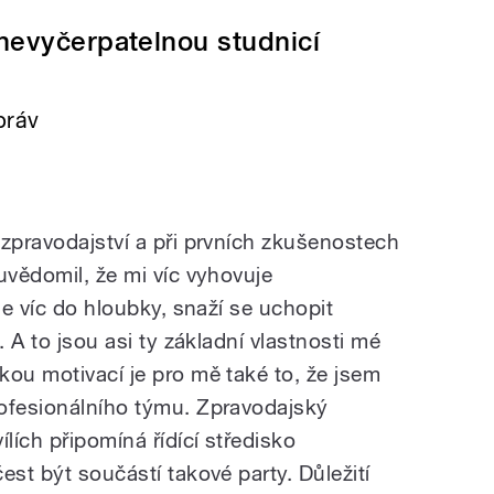
 nevyčerpatelnou studnicí
práv
 zpravodajství a při prvních zkušenostech
uvědomil, že mi víc vyhovuje
de víc do hloubky, snaží se uchopit
. A to jsou asi ty základní vlastnosti mé
kou motivací je pro mě také to, že jsem
ofesionálního týmu. Zpravodajský
ích připomíná řídící středisko
est být součástí takové party. Důležití