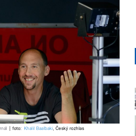
rnál
|
foto:
Khalil Baalbaki
,
Český rozhlas