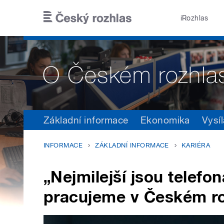
Přejít k hlavnímu obsahu
iRozhlas
Základní informace
Ekonomika
Vysíl
INFORMACE
ZÁKLADNÍ INFORMACE
KARIÉRA
„Nejmilejší jsou telefo
pracujeme v Českém r