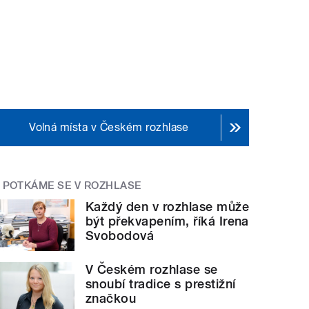
Volná místa v Českém rozhlase
POTKÁME SE V ROZHLASE
Každý den v rozhlase může
být překvapením, říká Irena
Svobodová
V Českém rozhlase se
snoubí tradice s prestižní
značkou