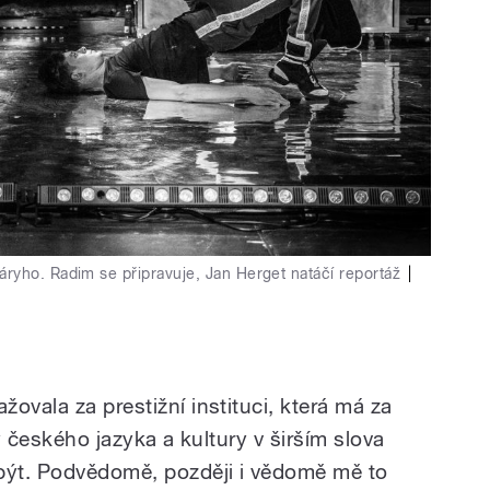
ryho. Radim se připravuje, Jan Herget natáčí reportáž
|
ovala za prestižní instituci, která má za
ty českého jazyka a kultury v širším slova
 být. Podvědomě, později i vědomě mě to