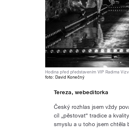
Hodina před představením VIP Radima Vizvá
foto:
David Konečný
Tereza, webeditorka
Český rozhlas jsem vždy považ
cíl „pěstovat“ tradice a kvali
smyslu a u toho jsem chtěla