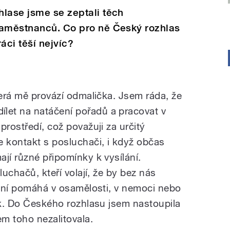
lase jsme se zeptali těch
zaměstnanců. Co pro ně Český rozhlas
áci těší nejvíc?
terá mě provází odmalička. Jsem ráda, že
et na natáčení pořadů a pracovat v
prostředí, což považuji za určitý
e kontakt s posluchači, i když občas
jí různé připomínky k vysílání.
luchačů, kteří volají, že by bez nás
ílání pomáhá v osamělosti, v nemoci nebo
tak. Do Českého rozhlasu jsem nastoupila
m toho nezalitovala.