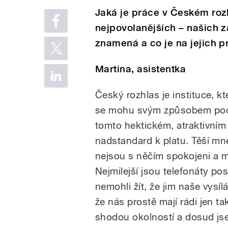
Jaká je práce v Českém rozh
nejpovolanějších – našich 
znamená a co je na jejich pr
Martina, asistentka
Český rozhlas je instituce, k
se mohu svým způsobem podíl
tomto hektickém, atraktivním 
nadstandard k platu. Těší mn
nejsou s něčím spokojeni a ma
Nejmilejší jsou telefonáty pos
nemohli žít, že jim naše vys
že nás prostě mají rádi jen 
shodou okolností a dosud jse