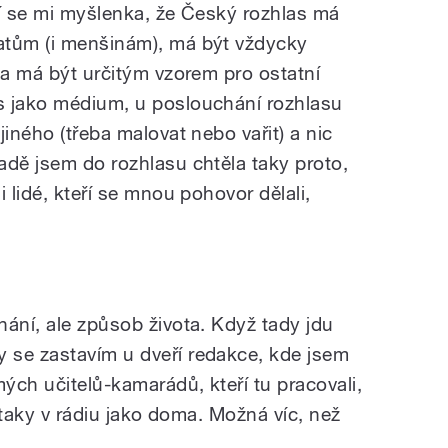
bí se mi myšlenka, že Český rozhlas má
atům (i menšinám), má být vždycky
ka má být určitým vzorem pro ostatní
s jako médium, u poslouchání rozhlasu
jiného (třeba malovat nebo vařit) a nic
adě jsem do rozhlasu chtěla taky proto,
 lidé, kteří se mnou pohovor dělali,
nání, ale způsob života. Když tady jdu
 se zastavím u dveří redakce, kde jsem
mých učitelů-kamarádů, kteří tu pracovali,
m taky v rádiu jako doma. Možná víc, než