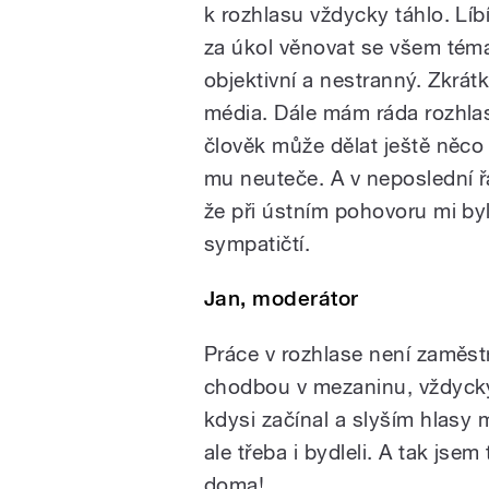
k rozhlasu vždycky táhlo. Lí
za úkol věnovat se všem tém
objektivní a nestranný. Zkrát
média. Dále mám ráda rozhla
člověk může dělat ještě něco 
mu neuteče. A v neposlední ř
že při ústním pohovoru mi byli
sympatičtí.
Jan, moderátor
Práce v rozhlase není zaměst
chodbou v mezaninu, vždycky
kdysi začínal a slyším hlasy 
ale třeba i bydleli. A tak jse
doma!