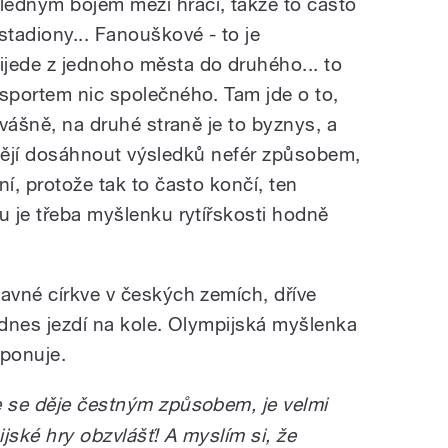
ledným bojem mezi hráči, takže to často
stadiony... Fanouškové - to je
jede z jednoho města do druhého... to
 sportem nic společného. Tam jde o to,
 vášně, na druhé straně je to byznys, a
 chtějí dosáhnout výsledků nefér způsobem,
ní, protože tak to často končí, ten
u je třeba myšlenku rytířskosti hodně
lavné církve v českých zemích, dříve
a, dnes jezdí na kole. Olympijská myšlenka
ponuje.
že se děje čestným způsobem, je velmi
jské hry obzvlášť! A myslím si, že