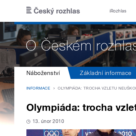
Přejít k hlavnímu obsahu
iRozhlas
Náboženství
Základní informace
INFORMACE
OLYMPIÁDA: TROCHA VZLETU NEUŠKOD
Olympiáda: trocha vzlet
13. únor 2010