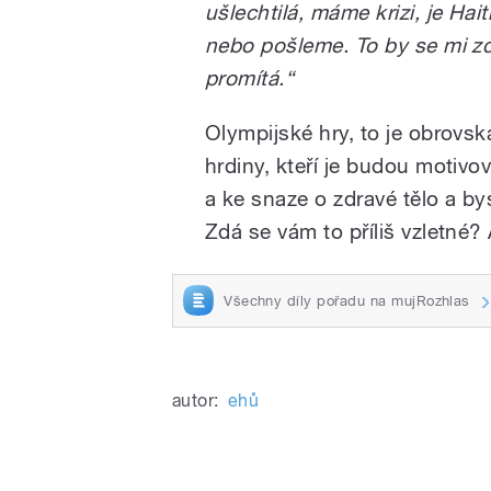
ušlechtilá, máme krizi, je Hai
nebo pošleme. To by se mi zdá
promítá.“
Olympijské hry, to je obrovsk
hrdiny, kteří je budou motivov
a ke snaze o zdravé tělo a bys
Zdá se vám to příliš vzletné?
Všechny díly pořadu na mujRozhlas
autor:
ehů