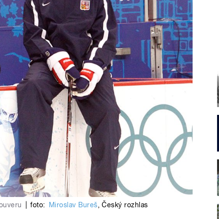
couveru
|
foto:
Miroslav Bureš
,
Český rozhlas