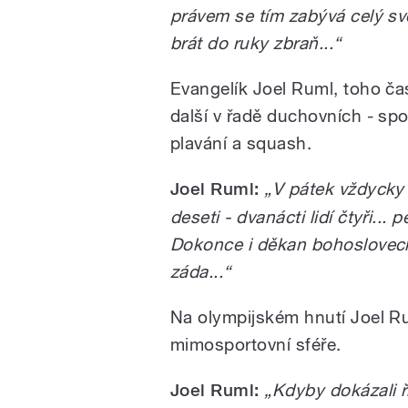
právem se tím zabývá celý svě
brát do ruky zbraň...“
Evangelík Joel Ruml, toho ča
další v řadě duchovních - spo
plavání a squash.
Joel Ruml:
„V pátek vždycky 
deseti - dvanácti lidí čtyři... 
Dokonce i děkan bohoslovecké
záda...“
Na olympijském hnutí Joel Ruml
mimosportovní sféře.
Joel Ruml:
„Kdyby dokázali ř