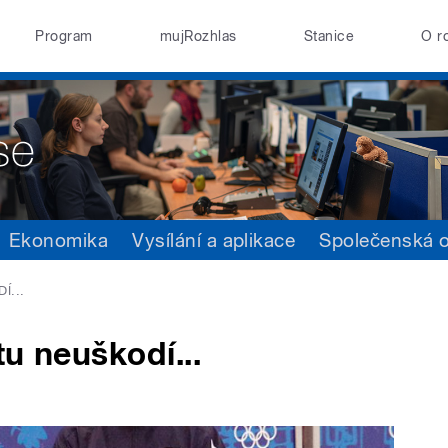
Program
mujRozhlas
Stanice
O r
Ekonomika
Vysílání a aplikace
Společenská 
Í...
u neuškodí...