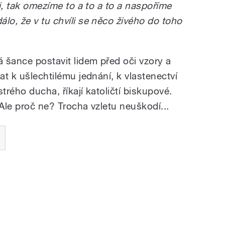
ti, tak omezíme to a to a to a naspoříme
lo, že v tu chvíli se něco živého do toho
á šance postavit lidem před oči vzory a
at k ušlechtilému jednání, k vlastenectví
trého ducha, říkají katoličtí biskupové.
 Ale proč ne? Trocha vzletu neuškodí...