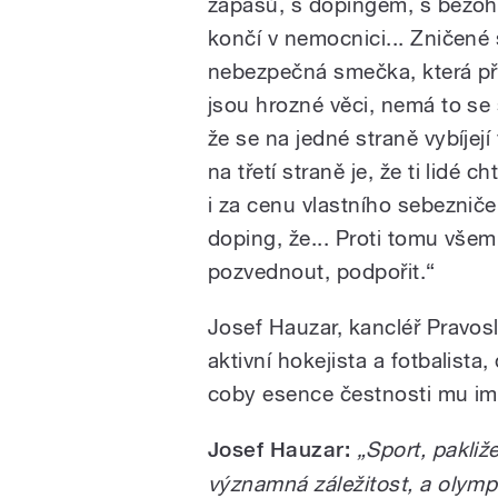
zápasů, s dopingem, s bezoh
končí v nemocnici... Zničené 
nebezpečná smečka, která při
jsou hrozné věci, nemá to se
že se na jedné straně vybíjejí
na třetí straně je, že ti lidé
i za cenu vlastního sebezniče
doping, že... Proti tomu všem
pozvednout, podpořit.“
Josef Hauzar, kancléř Pravos
aktivní hokejista a fotbalist
coby esence čestnosti mu im
Josef Hauzar:
„Sport, pakli
významná záležitost, a olympi