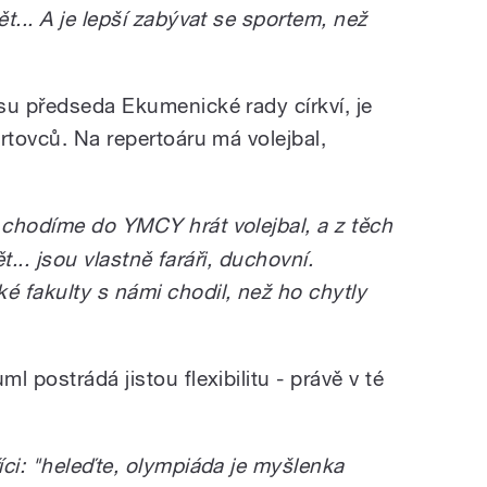
t... A je lepší zabývat se sportem, než
su předseda Ekumenické rady církví, je
rtovců. Na repertoáru má volejbal,
chodíme do YMCY hrát volejbal, a z těch
pět... jsou vlastně faráři, duchovní.
 fakulty s námi chodil, než ho chytly
 postrádá jistou flexibilitu - právě v té
íci: "heleďte, olympiáda je myšlenka