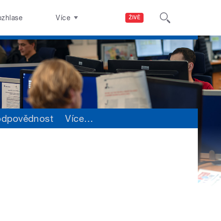
ozhlase
Více
ŽIVĚ
odpovědnost
Více
…