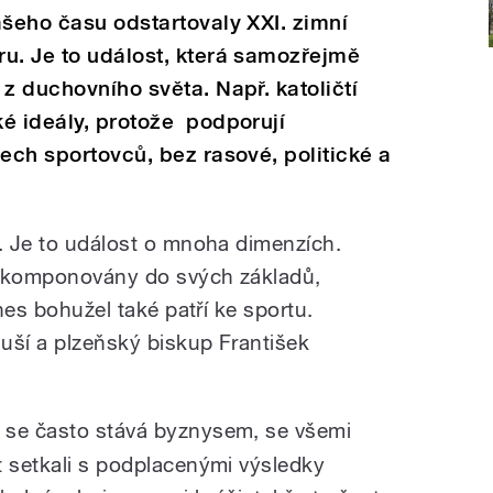
šeho času odstartovaly XXI. zimní
u. Je to událost, která samozřejmě
z duchovního světa. Např. katoličtí
é ideály, protože podporují
šech sportovců, bez rasové, politické a
t. Je to událost o mnoha dimenzích.
zakomponovány do svých základů,
dnes bohužel také patří ke sportu.
uší a plzeňský biskup František
 se často stává byznysem, se všemi
t setkali s podplacenými výsledky