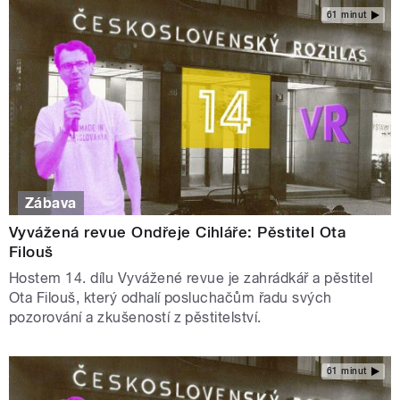
61 minut
Zábava
Vyvážená revue Ondřeje Cihláře: Pěstitel Ota
Filouš
Hostem 14. dílu Vyvážené revue je zahrádkář a pěstitel
Ota Filouš, který odhalí posluchačům řadu svých
pozorování a zkušeností z pěstitelství.
61 minut