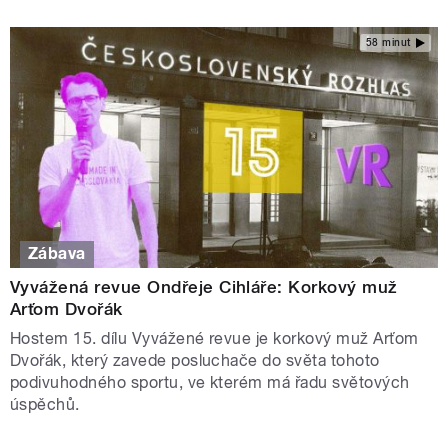
58 minut
Zábava
Vyvážená revue Ondřeje Cihláře: Korkový muž
Arťom Dvořák
Hostem 15. dílu Vyvážené revue je korkový muž Arťom
Dvořák, který zavede posluchače do světa tohoto
podivuhodného sportu, ve kterém má řadu světových
úspěchů.