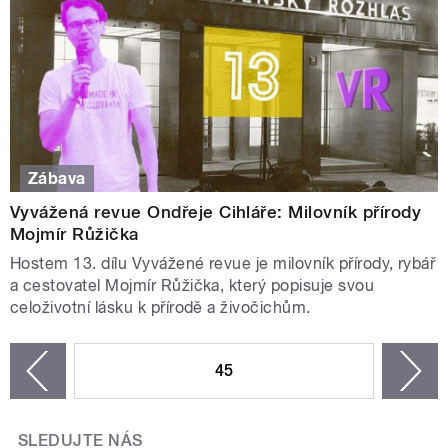
Zábava
Vyvážená revue Ondřeje Cihláře: Milovník přírody
Mojmír Růžička
Hostem 13. dílu Vyvážené revue je milovník přírody, rybář
a cestovatel Mojmír Růžička, který popisuje svou
celoživotní lásku k přírodě a živočichům.
STRÁNKY
45
n
zí
SLEDUJTE NÁS