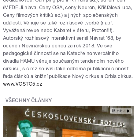
(MFDF Ji.hlava, Ceny OSA, ceny Neuron, Křišťálová lupa,
Ceny filmových kritiků ad.) a jiných společenských
událostí. Věnuje se také rozhlasové tvorbě (např.
Vyvážená revue nebo Kabaret v éteru, Proton!!!).
Autorský rozhlasový interaktivní seriál Návrat ´68, byl
oceněn Novinářskou cenou za rok 2018. Ve své
pedagogické činnosti se na Katedře nonverbálního
divadla HAMU věnuje současným tendencím nového
cirkusu, s čímž souvisí také odborná publikační činnost:
řada článků a knižní publikace Nový cirkus a Orbis cirkus.
www.VOSTO5.cz
VŠECHNY ČLÁNKY
58 minut