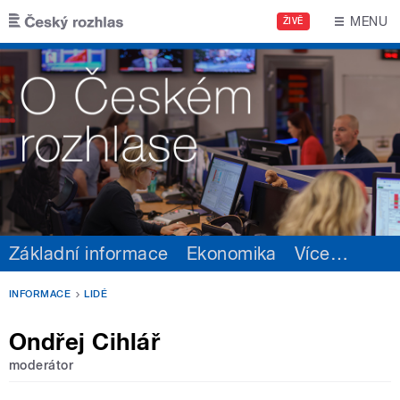
Přejít k hlavnímu obsahu
MENU
ŽIVĚ
Základní informace
Ekonomika
Více
…
INFORMACE
LIDÉ
Ondřej Cihlář
moderátor