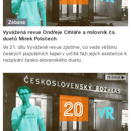
Zábava
Vyvážená revue Ondřeje Cihláře a milovník čs.
duetů Mirek Poločech
Ve 21. dílu Vyvážené revue zjistíme, co vede většinu
českých populárních kapel v určité fázi jejich existence k
nazpívání česko-slovenského duetu.
58 minut