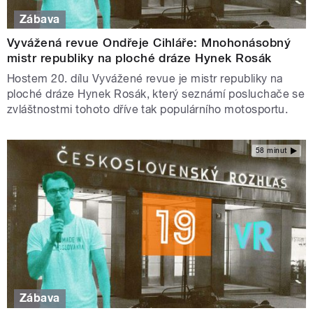
Zábava
Vyvážená revue Ondřeje Cihláře: Mnohonásobný
mistr republiky na ploché dráze Hynek Rosák
Hostem 20. dílu Vyvážené revue je mistr republiky na
ploché dráze Hynek Rosák, který seznámí posluchače se
zvláštnostmi tohoto dříve tak populárního motosportu.
58 minut
Zábava