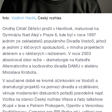
foto:
Vojtěch Havlík
,
Český rozhlas
Ondřej Cihlář Dětství prožil v Havířově, maturoval na
Gymnáziu Nad Alejí v Praze 6, kde byl v roce 1997
jedním ze zakladatelů populárního Divadla Vosto5, jehož
je jedním z klíčových spoluautorů, v mnoha projektech
aktérem a v některých i režisérem. V roce 2003
absolvoval obor režie – dramaturgie na Katedře
Alternativního a loutkového divadla DAMU v ateliéru
Miroslava Krobota.
V současné době se kromě účinkování ve Vosto5 a
dramaturgií projektů na pomezí divadla a vzdělávání,
věnuje moderování diskusních pořadů pravidelně např.
Vizitka na stanici Český rozhlas Vltava a řady talkshow
(Kupé v lese s Petrem Prokopem, Operitiv s Veronikou
Sedláčkovou, Camping pro IPR Praha ad.), udílení cen