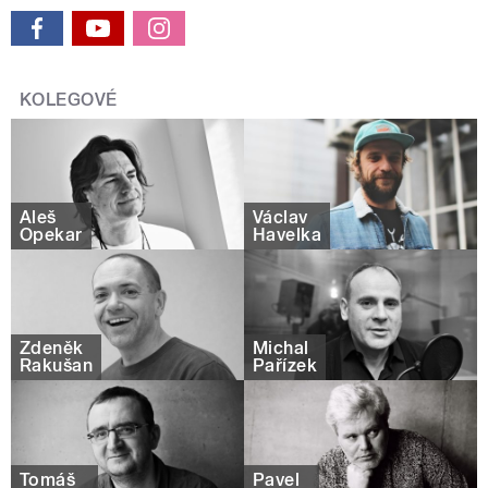
KOLEGOVÉ
Aleš
Václav
Opekar
Havelka
Zdeněk
Michal
Rakušan
Pařízek
Tomáš
Pavel