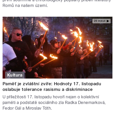
Romů na našem území.
29 minut
Kultura
Paměť je zvláštní zvíře: Hodnoty 17. listopadu
oslabuje tolerance rasismu a diskriminace
U příležitosti 17. listopadu hovoří nejen o kolektivní
paměti a podstatě sociálního zla Radka Denemarková,
Fedor Gál a Miroslav Tóth.