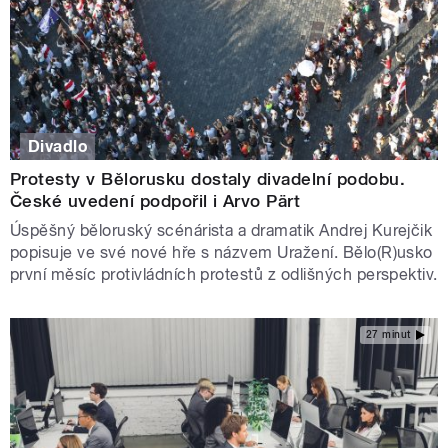
Divadlo
Protesty v Bělorusku dostaly divadelní podobu.
České uvedení podpořil i Arvo Pärt
Úspěšný běloruský scénárista a dramatik Andrej Kurejčik
popisuje ve své nové hře s názvem Uražení. Bělo(R)usko
první měsíc protivládních protestů z odlišných perspektiv.
27 minut