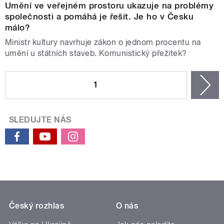
Umění ve veřejném prostoru ukazuje na problémy
společnosti a pomáhá je řešit. Je ho v Česku
málo?
Ministr kultury navrhuje zákon o jednom procentu na
umění u státních staveb. Komunistický přežitek?
STRÁNKY
1
n
SLEDUJTE NÁS
Český rozhlas
O nás