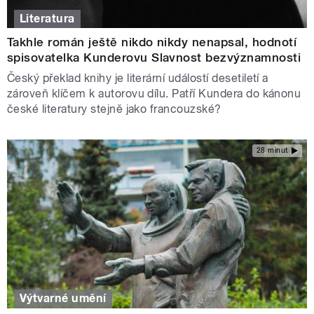
Literatura
Takhle román ještě nikdo nikdy nenapsal, hodnotí
spisovatelka Kunderovu Slavnost bezvýznamnosti
Český překlad knihy je literární událostí desetiletí a
zároveň klíčem k autorovu dílu. Patří Kundera do kánonu
české literatury stejně jako francouzské?
28 minut
Výtvarné umění