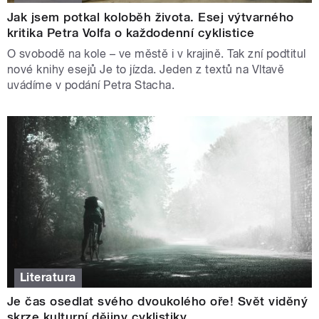
Jak jsem potkal koloběh života. Esej výtvarného
kritika Petra Volfa o každodenní cyklistice
O svobodě na kole – ve městě i v krajině. Tak zní podtitul
nové knihy esejů Je to jízda. Jeden z textů na Vltavě
uvádíme v podání Petra Stacha.
Literatura
Je čas osedlat svého dvoukolého oře! Svět viděný
skrze kulturní dějiny cyklistiky