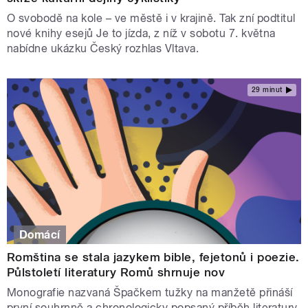
O svobodě na kole – ve městě i v krajině. Tak zní podtitul
nové knihy esejů Je to jízda, z níž v sobotu 7. května
nabídne ukázku Český rozhlas Vltava.
29 minut
Domácí
Romština se stala jazykem bible, fejetonů i poezie.
Půlstoletí literatury Romů shrnuje nov
Monografie nazvaná Špačkem tužky na manžetě přináší
první souhrnně a chronologicky popsaný příběh literatury