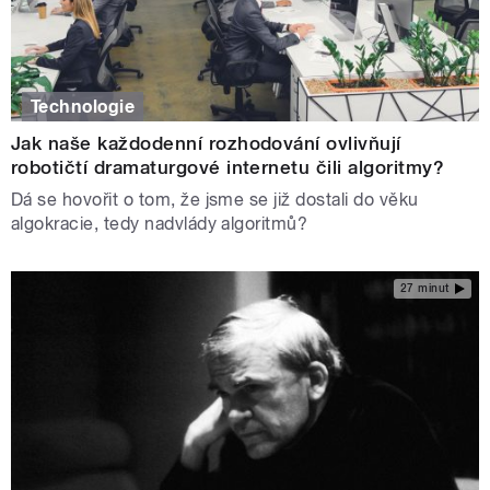
Technologie
Jak naše každodenní rozhodování ovlivňují
robotičtí dramaturgové internetu čili algoritmy?
Dá se hovořit o tom, že jsme se již dostali do věku
algokracie, tedy nadvlády algoritmů?
27 minut