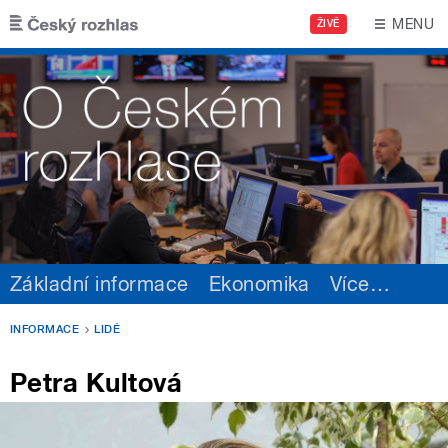
Přejít k hlavnímu obsahu
MENU
ŽIVĚ
Základní informace
Ekonomika
Více
…
INFORMACE
LIDÉ
Petra Kultová