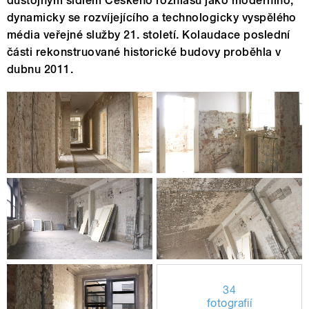
důstojným sídlem Českého rozhlasu jako moderního,
dynamicky se rozvíjejícího a technologicky vyspělého
média veřejné služby 21. století. Kolaudace poslední
části rekonstruované historické budovy proběhla v
dubnu 2011.
34
fotografií