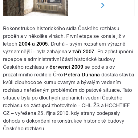
Rekonstrukce historického sídla Českého rozhlasu
proběhla v několika vlnách. První etapa se konala již v
letech
2004 a 2005
. Druhá – svým rozsahem výrazně
významnější - byla zahájena
v září 2007
. Po zpřístupnění
recepce a administrativní části historické budovy
Českého rozhlasu v
červenci 2009
se podle slov
prozatímního ředitele ČRo
Petera Duhana
dostala stavba
kvůli dlouhodobě kumulovaným a bývalým vedením
rozhlasu neřešeným problémům do patové situace. Tato
situace byla po dlouhých jednáních vedení Českého
rozhlasu se zástupci zhotovitele - OHL ŽS a HOCHTIEF
CZ – vyřešena 25. října 2010, kdy strany podepsaly
dohodu o dokončení rekonstrukce historické budovy
Českého rozhlasu.