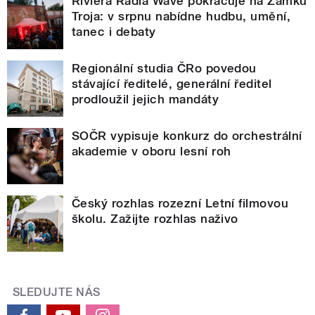
Riviéra Radia Wave pokračuje na Zámku
Troja: v srpnu nabídne hudbu, umění,
tanec i debaty
Regionální studia ČRo povedou
stávající ředitelé, generální ředitel
prodloužil jejich mandáty
SOČR vypisuje konkurz do orchestrální
akademie v oboru lesní roh
Český rozhlas rozezní Letní filmovou
školu. Zažijte rozhlas naživo
SLEDUJTE NÁS