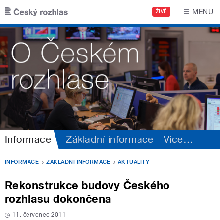
Přejít k hlavnímu obsahu
MENU
ŽIVĚ
Informace
Základní informace
Více
…
INFORMACE
ZÁKLADNÍ INFORMACE
AKTUALITY
Rekonstrukce budovy Českého
rozhlasu dokončena
11. červenec 2011