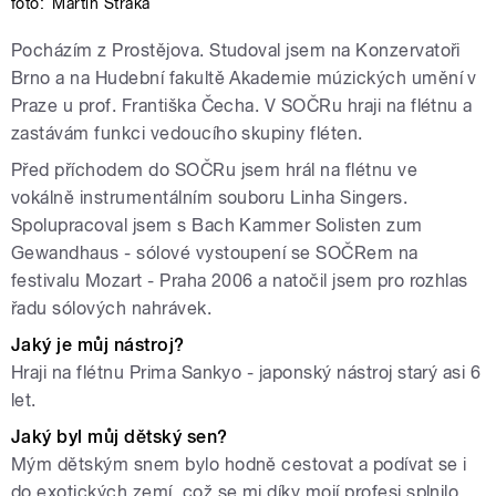
foto:
Martin Straka
Pocházím z Prostějova. Studoval jsem na Konzervatoři
Brno a na Hudební fakultě Akademie múzických umění v
Praze u prof. Františka Čecha. V SOČRu hraji na flétnu a
zastávám funkci vedoucího skupiny fléten.
Před příchodem do SOČRu jsem hrál na flétnu ve
vokálně instrumentálním souboru Linha Singers.
Spolupracoval jsem s Bach Kammer Solisten zum
Gewandhaus - sólové vystoupení se SOČRem na
festivalu Mozart - Praha 2006 a natočil jsem pro rozhlas
řadu sólových nahrávek.
Jaký je můj nástroj?
Hraji na flétnu Prima Sankyo - japonský nástroj starý asi 6
let.
Jaký byl můj dětský sen?
Mým dětským snem bylo hodně cestovat a podívat se i
do exotických zemí, což se mi díky mojí profesi splnilo.