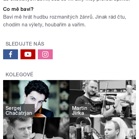
Co mě baví?
Baví mě hrát hudbu rozmanitých žánrů. Jinak rád čtu,
chodím na výlety, houbařím a vařím.
SLEDUJTE NÁS
KOLEGOVÉ
Sergej
Martin
Chačatrjan
Jirka