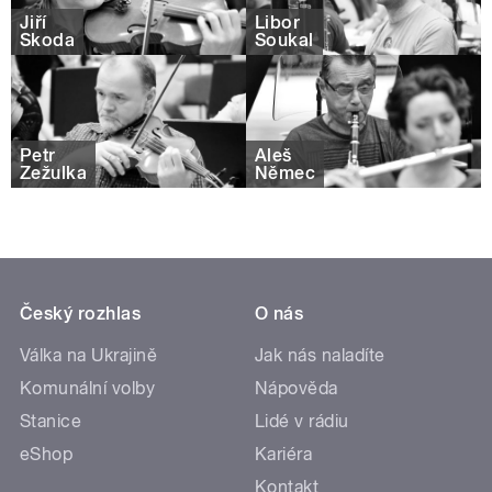
Jiří
Libor
Škoda
Soukal
Petr
Aleš
Žežulka
Němec
Český rozhlas
O nás
Válka na Ukrajině
Jak nás naladíte
Komunální volby
Nápověda
Stanice
Lidé v rádiu
eShop
Kariéra
Kontakt