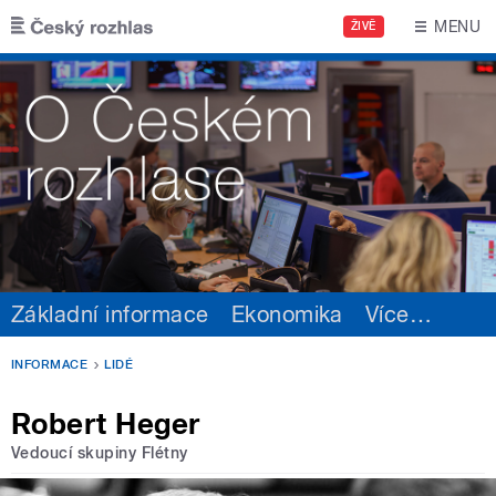
Přejít k hlavnímu obsahu
MENU
ŽIVĚ
Základní informace
Ekonomika
Více
…
INFORMACE
LIDÉ
Robert Heger
Vedoucí skupiny Flétny