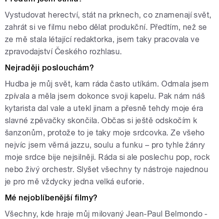
Vystudovat herectví, stát na prknech, co znamenají svět,
zahrát si ve filmu nebo dělat produkční. Předtím, než se
ze mě stala létající redaktorka, jsem taky pracovala ve
zpravodajství Českého rozhlasu.
Nejraději poslouchám?
Hudba je můj svět, kam ráda často utíkám. Odmala jsem
zpívala a měla jsem dokonce svoji kapelu. Pak nám náš
kytarista dal vale a utekl jinam a přesně tehdy moje éra
slavné zpěvačky skončila. Občas si ještě odskočím k
šanzonům, protože to je taky moje srdcovka. Ze všeho
nejvíc jsem věrná jazzu, soulu a funku – pro tyhle žánry
moje srdce bije nejsilněji. Ráda si ale poslechu pop, rock
nebo živý orchestr. Slyšet všechny ty nástroje najednou
je pro mě vždycky jedna velká euforie.
Mé nejoblíbenější filmy?
Všechny, kde hraje můj milovaný Jean-Paul Belmondo -