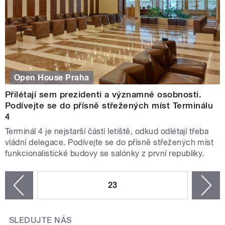
Open House Praha
Přilétají sem prezidenti a významné osobnosti.
Podívejte se do přísně střežených míst Terminálu
4
Terminál 4 je nejstarší částí letiště, odkud odlétají třeba
vládní delegace. Podívejte se do přísně střežených míst
funkcionalistické budovy se salónky z první republiky.
STRÁNKY
23
n
zí
SLEDUJTE NÁS