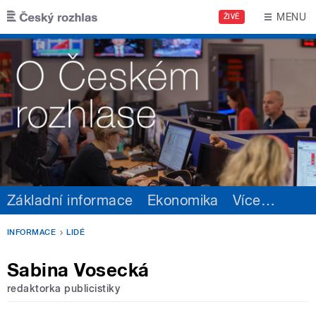
Přejít k hlavnímu obsahu
MENU
ŽIVĚ
Základní informace
Ekonomika
Více
…
INFORMACE
LIDÉ
Sabina Vosecká
redaktorka publicistiky