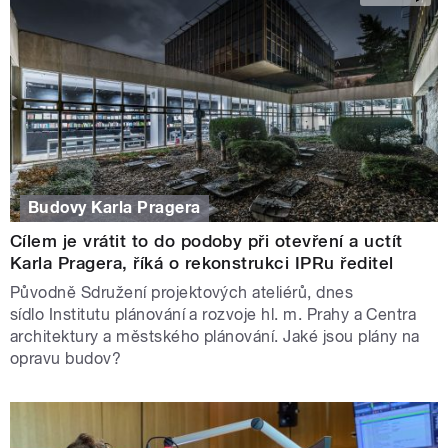
Budovy Karla Pragera
Cílem je vrátit to do podoby při otevření a uctít
Karla Pragera, říká o rekonstrukci IPRu ředitel
Původně Sdružení projektových ateliérů, dnes
sídlo Institutu plánování a rozvoje hl. m. Prahy a Centra
architektury a městského plánování. Jaké jsou plány na
opravu budov?