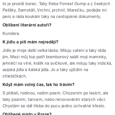
to je prostě borec. Taky třeba Forrest Gump a z českých
Pelíšky, Samotáři, Vrchní, prchni!, Marečku, podejte mi
pero a ráda koukám taky na cestopisné dokumenty.
Oblíbení literární autoři?
Kundera.
K jídlu a pití mám nejraději?
Jídlo je moje další velká láska. Miluju vaření a taky ráda
jím. Mezi můj top patří bramborový salát moji maminky,
jehněčí na víně, králík na svíčkové, ale miluju taky indická,
asijská jídla a italská jídla. Jo a taky ujíždím na
chlebíčkách.
Když mám volný čas, tak ho trávím?
S přáteli, rodinou, naším psem. Chozením po lesích, ale
taky psaním, tancem, nebo renovováním starých věcí.
Chystám se dát třeba do pucu jedno úchvatné křeslo.
Oblíbené místo v Praze?