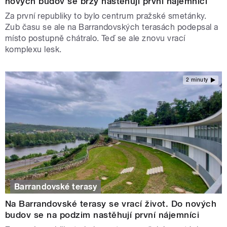
nových budov se brzy nastěhují první nájemníci
Za první republiky to bylo centrum pražské smetánky.
Zub času se ale na Barrandovských terasách podepsal a
místo postupně chátralo. Teď se ale znovu vrací
komplexu lesk.
2 minuty
Barrandovské terasy
Na Barrandovské terasy se vrací život. Do nových
budov se na podzim nastěhují první nájemníci