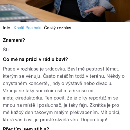
foto:
Khalil Baalbaki
,
Český rozhlas
Znamení?
Štír.
Co mě na práci v rádiu baví?
Práce v rozhlase je srdcovka. Baví mě pestrost témat,
kterým se věnuju. Často natáčím totiž v terénu. Někdy o
chystaném koncertě, jindy o výstavě nebo divadlu.
Věnuju se taky sociálním sítím a říká se mi
#letajiciredaktorka. Ten pocit, že je díky reportážím se
mnou na místě i posluchač, je taky fajn. Zkrátka je pro
mě každý den takovým malým překvapením. Mít práci,
která vás baví, je prostě skvělá věc. Doporučuju!
Předtím jsem stihla?