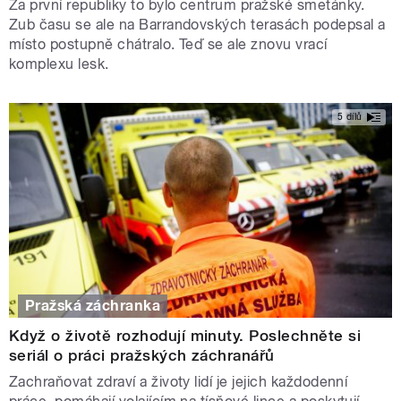
Za první republiky to bylo centrum pražské smetánky.
Zub času se ale na Barrandovských terasách podepsal a
místo postupně chátralo. Teď se ale znovu vrací
komplexu lesk.
5 dílů
Pražská záchranka
Když o životě rozhodují minuty. Poslechněte si
seriál o práci pražských záchranářů
Zachraňovat zdraví a životy lidí je jejich každodenní