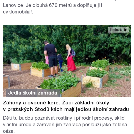
Lahovice. Je dlouhá 670 metrů a doplňuje ji i
cyklomobiliář.
1 minuta
Jedlá školní zahrada
Záhony a ovocné keře. Žáci základní školy
v pražských Stodůlkách mají jedlou školní zahradu
Děti tu budou poznávat rostliny i přírodní procesy, sklidí
vlastní úrodu a zároveň jim zahrada poslouží jako zelená
oáza.