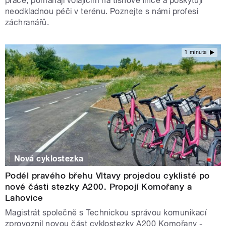
práce, pomáhají volajícím na tísňové lince a poskytují
neodkladnou péči v terénu. Poznejte s námi profesi
záchranářů.
1 minuta
Nová cyklostezka
Podél pravého břehu Vltavy projedou cyklisté po
nové části stezky A200. Propojí Komořany a
Lahovice
Magistrát společně s Technickou správou komunikací
zprovoznil novou část cyklostezky A200 Komořany -