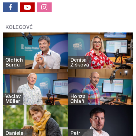
KOLEGOVÉ
Oldřich
Denisa
Burda
Žišková
Václav
Honza
Müller
Chlaň
Daniela
Petr