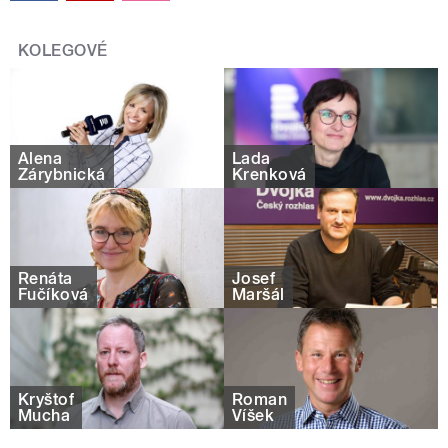
KOLEGOVÉ
Alena
Lada
Zárybnická
Krenková
Renáta
Josef
Fučíková
Maršál
Kryštof
Roman
Mucha
Víšek