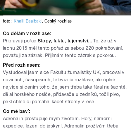
foto:
Khalil Baalbaki
,
Český rozhlas
Co dělám v rozhlase:
Připravuji pořad
Stopy, fakta, tajemství...
To, že už v
lednu 2015 měl tento pořad za sebou 220 pokračování,
považuji za zázrak. Přijímám tento zázrak s pokorou.
Před rozhlasem:
Vystudoval jsem sice Fakultu žurnalistiky UK, pracoval v
novinách, časopisech, televizi či rozhlase, ale úplně
nejvíce si cením toho, že jsem třeba také fáral na šachtě,
dělal horského nosiče, přidavače u zedníků, točil pivo,
pekl chléb či pomáhal kácet stromy v lese.
Co mě baví:
Adrenalin prostupuje mým životem. Hory, námořní
expedice, lezení do jeskyní. Adrenalin prožívám třeba