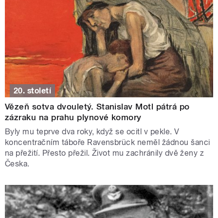
20. století
Vězeň sotva dvouletý. Stanislav Motl pátrá po
zázraku na prahu plynové komory
Byly mu teprve dva roky, když se ocitl v pekle. V
koncentračním táboře Ravensbrück neměl žádnou šanci
na přežití. Přesto přežil. Život mu zachránily dvě ženy z
Česka.