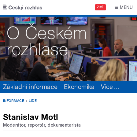
Přejít k hlavnímu obsahu
MENU
ŽIVĚ
Základní informace
Ekonomika
Více
…
INFORMACE
LIDÉ
Stanislav Motl
Moderátor, reportér, dokumentarista