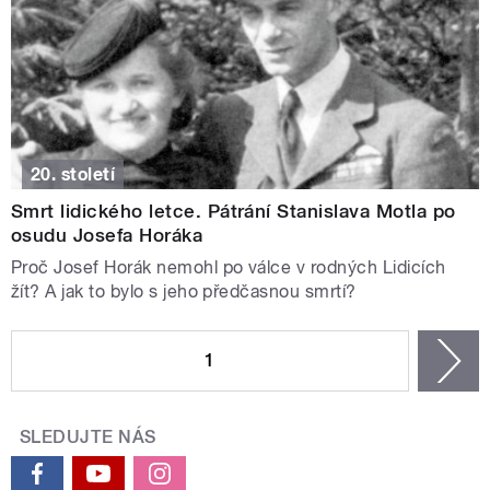
20. století
Smrt lidického letce. Pátrání Stanislava Motla po
osudu Josefa Horáka
Proč Josef Horák nemohl po válce v rodných Lidicích
žít? A jak to bylo s jeho předčasnou smrtí?
STRÁNKY
1
n
SLEDUJTE NÁS