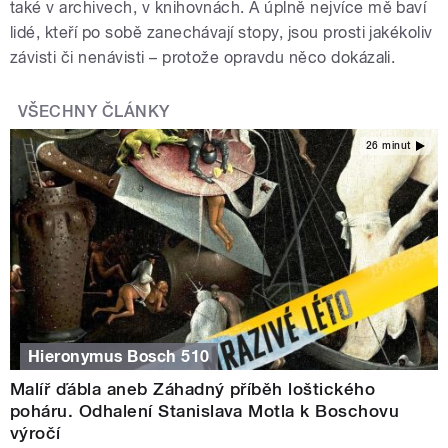
také v archivech, v knihovnách. A úplně nejvíce mě baví
lidé, kteří po sobě zanechávají stopy, jsou prosti jakékoliv
závisti či nenávisti – protože opravdu něco dokázali.
VŠECHNY ČLÁNKY
26 minut
Hieronymus Bosch 510
Malíř ďábla aneb Záhadný příběh loštického
poháru. Odhalení Stanislava Motla k Boschovu
výročí