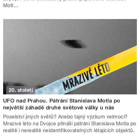
Motl…
20. století
UFO nad Prahou. Pátrání Stanislava Motla po
největší záhadě druhé světové války u nás
Poselství jiných světů? Anebo tajný výzkum velmocí?
Mrazivé léto na Dvojce přináší pátrání Stanislava Motla po
realitě i nerealitě neidentifikovatelných létajících objektů.