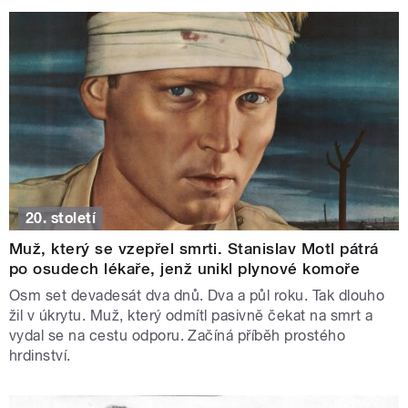
20. století
Muž, který se vzepřel smrti. Stanislav Motl pátrá
po osudech lékaře, jenž unikl plynové komoře
Osm set devadesát dva dnů. Dva a půl roku. Tak dlouho
žil v úkrytu. Muž, který odmítl pasivně čekat na smrt a
vydal se na cestu odporu. Začíná příběh prostého
hrdinství.