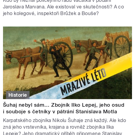
Kdo by neznal policejního radu Vacátka v podání
Jaroslava Marvana. Ale existoval ve skutečnosti? A co
jeho kolegové, inspektoři Brůžek a Bouše?
Historie
Šuhaj nebyl sám… Zbojník Ilko Lepej, jeho osud
i souboje s četníky v pátrání Stanislava Motla
Karpatského zbojníka Nikolu Šuhaje zná každý. Ale kdo
zná jeho vrstevníka, krajana a rovněž zbojníka Ilka
Lepeje? Jeho dramatický příběh připomene Stanislav