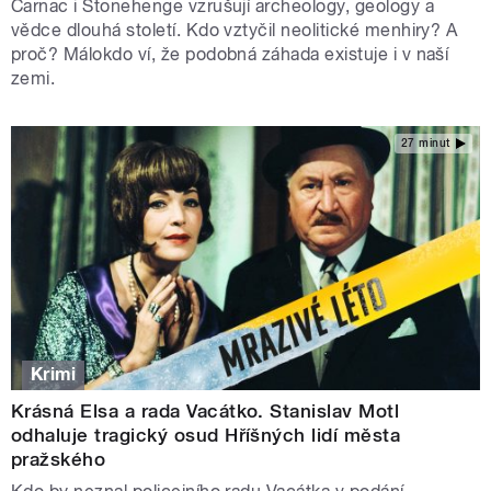
Carnac i Stonehenge vzrušují archeology, geology a
vědce dlouhá století. Kdo vztyčil neolitické menhiry? A
proč? Málokdo ví, že podobná záhada existuje i v naší
zemi.
27 minut
Krimi
Krásná Elsa a rada Vacátko. Stanislav Motl
odhaluje tragický osud Hříšných lidí města
pražského