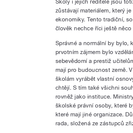
Školy i jejich ředitelé jsou t
zůstávají materiálem, který j
ekonomiky. Tento tradiční, so
člověk nechce říci ještě něco
Správné a normální by bylo, 
prvotním zájmem bylo vzdělání
sebevědomí a prestiž učitelům
mají pro budoucnost země. V
školám vyrábět vlastní osnov
chtějí. S tím také všichni sou
rovněž jako instituce. Minist
školské právní osoby, které b
které mají jiné organizace. D
rada, složená ze zástupců zřiz