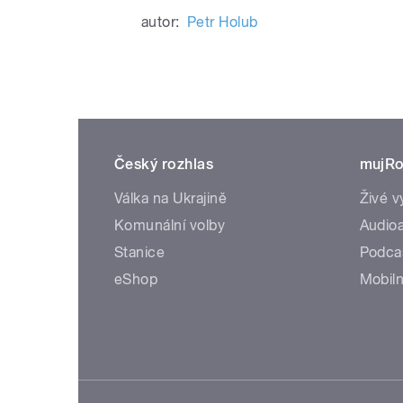
autor:
Petr Holub
Český rozhlas
mujRo
Válka na Ukrajině
Živé v
Komunální volby
Audioa
Stanice
Podca
eShop
Mobiln