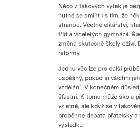
Něco z takových výtek je bez
nutné se smířit i s tím, že ně
stranou. Včetně elitářství, kt
tříd a víceletých gymnázií. Ř
změna skutečně školy oživí. 
reformy.
Jednu věc lze pro další průb
úspěšný, pokud si všichni jeh
vzdělání. V konečném důsledk
šťastni. K tomu může škola př
vzletně, ale když se v takov
proběhne debata přátelsky a
výsledku.