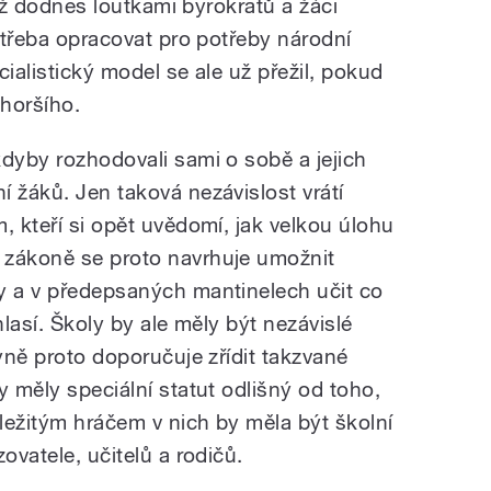
otiž dodnes loutkami byrokratů a žáci
e třeba opracovat pro potřeby národní
cialistický model se ale už přežil, pokud
 horšího.
kdyby rozhodovali sami o sobě a jejich
 žáků. Jen taková nezávislost vrátí
, kteří si opět uvědomí, jak velkou úlohu
 zákoně se proto navrhuje umožnit
y a v předepsaných mantinelech učit co
hlasí. Školy by ale měly být nezávislé
ryně proto doporučuje zřídit takzvané
y měly speciální statut odlišný od toho,
ůležitým hráčem v nich by měla být školní
ovatele, učitelů a rodičů.