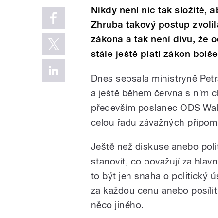
Nikdy není nic tak složité, a
Zhruba takový postup zvolil
zákona a tak není divu, že o
stále ještě platí zákon bolše
Dnes sepsala ministryně Petr
a ještě během června s ním chce
především poslanec ODS Walte
celou řadu závažných připom
Ještě než diskuse anebo polit
stanovit, co považují za hlav
to být jen snaha o politický 
za každou cenu anebo posílit 
něco jiného.