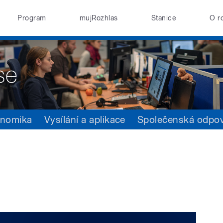
Program
mujRozhlas
Stanice
O r
nomika
Vysílání a aplikace
Společenská odpo