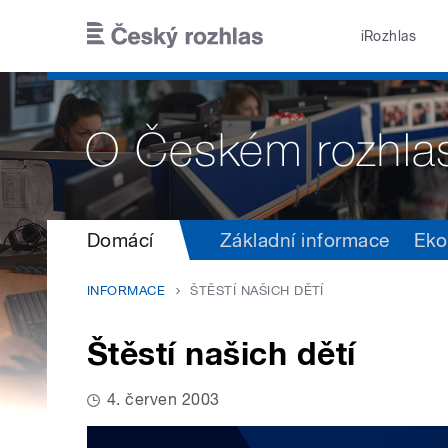
Přejít k hlavnímu obsahu
iRozhlas
Domácí
Základní informace
Eko
INFORMACE
ŠTĚSTÍ NAŠICH DĚTÍ
Štěstí našich dětí
4. červen 2003