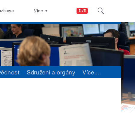
ozhlase
Více
ŽIVĚ
vědnost
Sdružení a orgány
Více
…