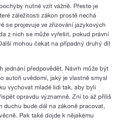
pochyby nutné vzít vážně. Přesto je
které záležitosti zákon prostě nechá
eré se projevuje ve zřizování jazykových
ada z nich se může vyřešit, pokud právní
Další mohou čekat na případný druhý díl
ěh jednání předpovědět. Návrh může být
o autoři uvědomí, jaký je vlastně smysl
u vychovat mladé lidi tak, aby byli
ispět opravdu významně. Zní to až příliš
ém duchu bude dál na zákoně pracovat,
 věcně. Pak také dojde k nějakému