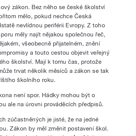
nový zákon. Bez něho se české školství
 přitom mělo, pokud nechce Česká
statě nevlídnou periférii Evropy. Z toho
sporu měly najít nějakou společnou řeč,
nějakém, všeobecně přijatelném, znění
mpromisy a touto cestou objevit veřejný
ho školství. Mají k tomu čas, protože
může trvat několik měsíců a zákon se tak
íštího školního roku.
ákona není spor. Hádky mohou být o
sou ale na úrovni prováděcích předpisů.
ch zúčastněných je jisté, že na jedné
u. Zákon by měl změnit postavení škol.