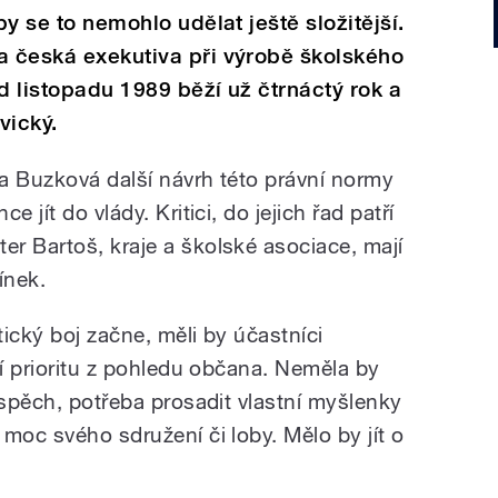
by se to nemohlo udělat ještě složitější.
a česká exekutiva při výrobě školského
d listopadu 1989 běží už čtrnáctý rok a
vický.
a Buzková další návrh této právní normy
 jít do vlády. Kritici, do jejich řad patří
r Bartoš, kraje a školské asociace, mají
ínek.
ický boj začne, měli by účastníci
ní prioritu z pohledu občana. Neměla by
úspěch, potřeba prosadit vlastní myšlenky
moc svého sdružení či loby. Mělo by jít o