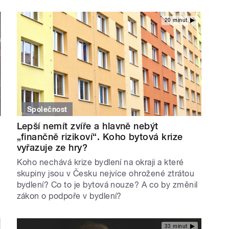
20 minut
Společnost
Lepší nemít zvíře a hlavně nebýt
„finančně rizikoví“. Koho bytová krize
vyřazuje ze hry?
Koho nechává krize bydlení na okraji a které
skupiny jsou v Česku nejvíce ohrožené ztrátou
bydlení? Co to je bytová nouze? A co by změnil
zákon o podpoře v bydlení?
33 minut