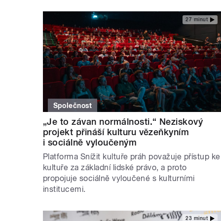
27 minut
Společnost
„Je to závan normálnosti.“ Neziskový
projekt přináší kulturu vězeňkyním
i sociálně vyloučeným
Platforma Snížit kultuře práh považuje přístup ke
kultuře za základní lidské právo, a proto
propojuje sociálně vyloučené s kulturními
institucemi.
23 minut