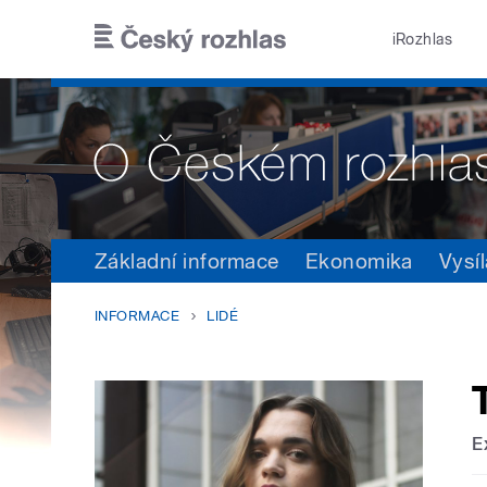
Přejít k hlavnímu obsahu
iRozhlas
Základní informace
Ekonomika
Vysíl
INFORMACE
LIDÉ
E