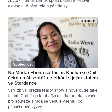
zbytek. Tomáš Uhnák spolu s dalšími oslovil
ekologické pěstitele a pěstitelky.
31 minut
Společnost
Na Marka Ebena se těším. Kuchařku Chili
čeká další soutěž a setkání s jejím idolem
ve Stardance
Vaří, zpívá, přežila reality show a nově bude také
tančit. Chili Ta je kuchařka a influencerka s vášní
pro soutěže a ráda se věnuje všemu, co jí
přináší nové výzvy.