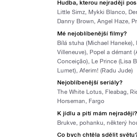
Hudba, kterou nejraději p
Little Simz, Mykki Blanco, De
Danny Brown, Angel Haze, Pri
Mé nejoblíbenější filmy?
Bílá stuha (Michael Haneke), K
Villeneuve), Popel a démant 
Conceição), Le Prince (Lisa 
Lumet), Aferim! (Radu Jude)
Nejoblíbenější seriály?
The White Lotus, Fleabag, R
Horseman, Fargo
K jídlu a pití mám nejraději
Brukve, pohanku, některý hou
Co bych chtěla sdělit světu