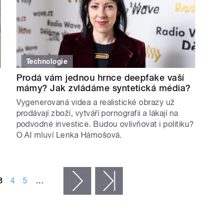
Technologie
Prodá vám jednou hrnce deepfake vaší
mámy? Jak zvládáme syntetická média?
Vygenerovaná videa a realistické obrazy už
prodávají zboží, vytváří pornografii a lákají na
podvodné investice. Budou ovlivňovat i politiku?
O AI mluví Lenka Hámošová.
3
4
5
…
následující ›
poslední »