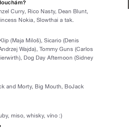
oslouchám?
nzel Curry, Rico Nasty, Dean Blunt,
ncess Nokia, Slowthai a tak.
lip (Maja Miloš), Sicario (Denis
(Andrzej Wajda), Tommy Guns (Carlos
Bierwirth), Dog Day Afternoon (Sidney
ick and Morty, Big Mouth, BoJack
?
by, miso, whisky, víno :)
?