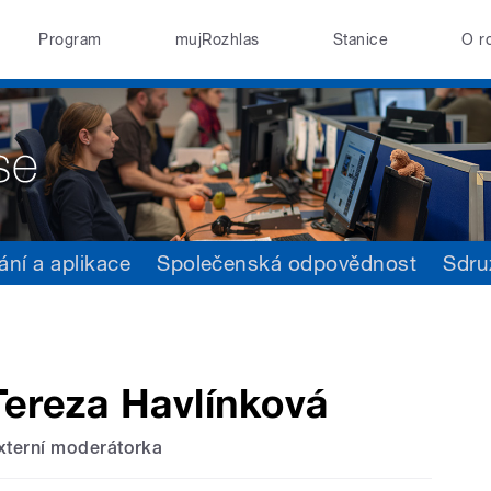
Program
mujRozhlas
Stanice
O r
ání a aplikace
Společenská odpovědnost
Sdru
Tereza Havlínková
xterní moderátorka