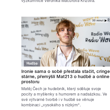
výzkumnice Veronika Macurová Křížová.
30 minut
Hudba
Ironie sama o sobě přestala stačit, cringe
stárne, přemýšlí Mat213 o hudbě a online
prostoru
Matěj Čech je hudebník, který sděluje svoje
pocity a myšlenky s humorem a nadsázkou. Ve
své výtvarné tvorbě i v hudbě se věnuje
kombinaci „vysokého s nízkým“.