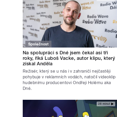
Společnost
Na spolupráci s Dné jsem čekal asi tři
roky, říká Luboš Vacke, autor klipu, který
získal Anděla
Režisér, který se u nás i v zahraničí nejčastěji
pohybuje v reklamních vodách, natočil videoklip
hudebnímu producentovi Ondřeji Holému aka
Dné.
26 minut