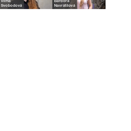
Vilma
Barbora
Svobodová
Navrátilová