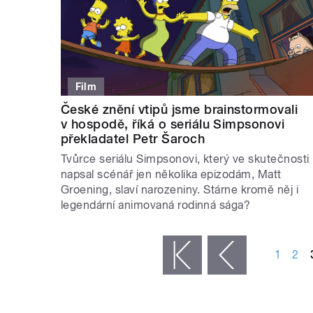
Film
České znění vtipů jsme brainstormovali
v hospodě, říká o seriálu Simpsonovi
překladatel Petr Šaroch
Tvůrce seriálu Simpsonovi, který ve skutečnosti
napsal scénář jen několika epizodám, Matt
Groening, slaví narozeniny. Stárne kromě něj i
legendární animovaná rodinná sága?
STRÁNKY
1
2
« první
‹ předchozí