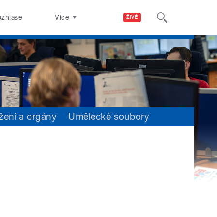
ozhlase
Více
ŽIVĚ
žení a orgány
Umělecké soubory