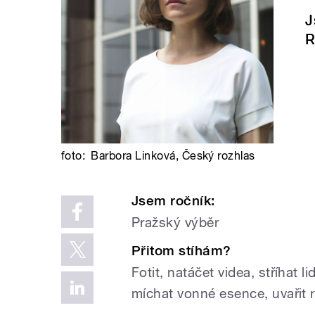
J
R
foto:
Barbora Linková
,
Český rozhlas
Jsem ročník:
Pražský výběr
Přitom stíhám?
Fotit, natáčet videa, stříhat 
míchat vonné esence, uvařit 