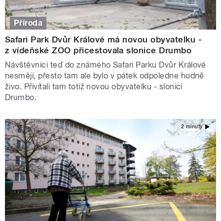
Příroda
Safari Park Dvůr Králové má novou obyvatelku -
z vídeňské ZOO přicestovala slonice Drumbo
Návštěvníci teď do známého Safari Parku Dvůr Králové
nesmějí, přesto tam ale bylo v pátek odpoledne hodně
živo. Přivítali tam totiž novou obyvatelku - slonici
Drumbo.
2 minuty