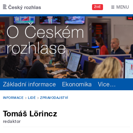
Přejít k hlavnímu obsahu
MENU
ŽIVĚ
Základní informace
Ekonomika
Více
…
INFORMACE
LIDÉ
ZPRAVODAJSTVÍ
Tomáš Lörincz
redaktor