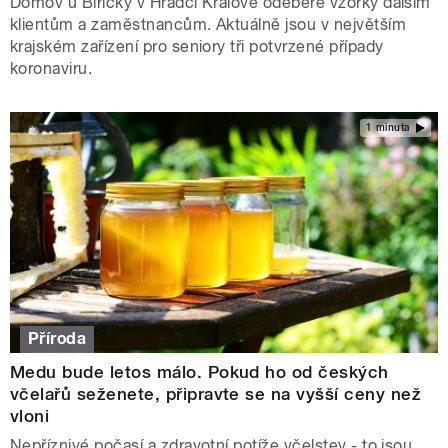
Domov u Biřičky v Hradci Králové odebere vzorky dalším
klientům a zaměstnancům. Aktuálně jsou v největším
krajském zařízení pro seniory tři potvrzené případy
koronaviru.
1 minuta
Příroda
Medu bude letos málo. Pokud ho od českých
včelařů seženete, připravte se na vyšší ceny než
vloni
Nepříznivé počasí a zdravotní potíže včelstev - to jsou